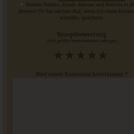
Meinen Namen, Email-Adresse und Website in d
Browser für das nächste Mal, wenn ich einen Komm
schreibe, speichern.
Saisonale Rezepte im Juli - meine 7 sommerlichen
Lieblinge, die Ihr jetzt unbedingt ausprobieren solltet
Rezeptbewertung
(fünf gefüllte Sterne bedeuten:
sehr gut
)
ZUM BEITRAG
1
2
3
4
5
Star
Stars
Stars
Stars
Stars
Hier einen Komentar hinerlassen
*
Blaubeer-Cheesecake mit Streuseln