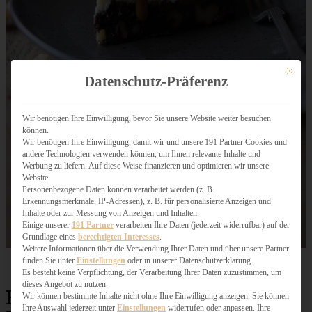
Mit dies
Datenschutz-Präferenz
Wir benötigen Ihre Einwilligung, bevor Sie unsere Website weiter besuchen
können.
Wir benötigen Ihre Einwilligung, damit wir und unsere 191 Partner Cookies und
andere Technologien verwenden können, um Ihnen relevante Inhalte und
Werbung zu liefern. Auf diese Weise finanzieren und optimieren wir unsere
Website.
Personenbezogene Daten können verarbeitet werden (z. B.
Erkennungsmerkmale, IP-Adressen), z. B. für personalisierte Anzeigen und
Inhalte oder zur Messung von Anzeigen und Inhalten.
Einige unserer
191 Partner
verarbeiten Ihre Daten (jederzeit widerrufbar) auf der
Grundlage eines
berechtigten Interesses
.
Weitere Informationen über die Verwendung Ihrer Daten und über unsere Partner
finden Sie unter
Einstellungen
oder in unserer Datenschutzerklärung.
Es besteht keine Verpflichtung, der Verarbeitung Ihrer Daten zuzustimmen, um
dieses Angebot zu nutzen.
Brownie-Cheesecake mit
Wir können bestimmte Inhalte nicht ohne Ihre Einwilligung anzeigen. Sie können
Ihre Auswahl jederzeit unter
Einstellungen
widerrufen oder anpassen. Ihre