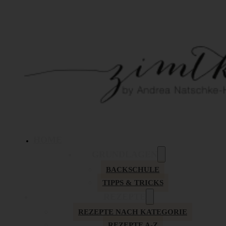
HOME
GRUNDLAGEN
BACKSCHULE
TIPPS & TRICKS
REZEPTE
REZEPTE NACH KATEGORIE
REZEPTE A-Z