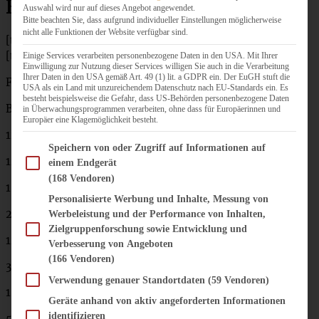
Bratapfelkompott
Auswahl wird nur auf dieses Angebot angewendet.
Bitte beachten Sie, dass aufgrund individueller Einstellungen möglicherweise
nicht alle Funktionen der Website verfügbar sind.
[tabs]
[tab title=”Zutaten”]
Einige Services verarbeiten personenbezogene Daten in den USA. Mit Ihrer
Einwilligung zur Nutzung dieser Services willigen Sie auch in die Verarbeitung
Ihrer Daten in den USA gemäß Art. 49 (1) lit. a GDPR ein. Der EuGH stuft die
Für eine Springform von 22 – 24 cm:
USA als ein Land mit unzureichendem Datenschutz nach EU-Standards ein. Es
besteht beispielsweise die Gefahr, dass US-Behörden personenbezogene Daten
Brownie-Teig:
in Überwachungsprogrammen verarbeiten, ohne dass für Europäerinnen und
Europäer eine Klagemöglichkeit besteht.
125 g gute Zartbitterschokolade
Im Folgenden finden Sie eine Liste der Zwecke des IAB Transparency and Consent Fram
Speichern von oder Zugriff auf Informationen auf
125 g Butter
einem Endgerät
(168 Vendoren)
150 g Puderzucker
Personalisierte Werbung und Inhalte, Messung von
2 Eier
Werbeleistung und der Performance von Inhalten,
Zielgruppenforschung sowie Entwicklung und
125 g Mehl
Verbesserung von Angeboten
(166 Vendoren)
30 g Kakao
Verwendung genauer Standortdaten
(59 Vendoren)
1 TL Zimt oder wahlweise Lebkuchengewürz
Geräte anhand von aktiv angeforderten Informationen
identifizieren
50 g grob gehackte Walnüsse