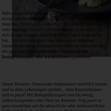
Habt einen wundervollen 2. Advent Ihr Lieben! Heute gibt
es mal wieder einen ‘National Food Day’ zu feiern und
zwar den ‘
National Brownies Day
‘. Ich liebe Brownies ja
sehr und daher bin ich natürlich bei der Crew dabei, die
sich in paar Rezepte anläßlich dieses Tages ausgedacht
hat… Für mich war ganz klar, dass meine Brownie-
Variante ein wenig weihnachtlich sein soll und so ist es
ein ganz vorzüglicher
Brownie-Cheesecake mit
Bratapfelkompott oder Karamellsauce
geworden!
Dieser Brownie-Cheesecake funktioniert natürlich immer
und in allen Lebenslagen perfekt… dazu Karamellsauce
und es passt! Mit Bratapfelkompott und ein wenig
Lebkuchengewürz oder Zimt im Brownie-Teig passt er
ganz wunderbar auf die adventliche oder weihnachtliche