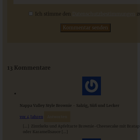
Ich stimme den
Datenschutzbestimmungen
z
ZUM BEITRAG
Das beste Rezept für Omas lockeren und buttrigen
Streuselkuchen - ganz einfach
13 Kommentare
ZUM BEITRAG
Nappa Valley Style Brownie - Salzig, Süß und Lecker
vor 4 Jahren
Antworten
[…] Zimtkeks und Apfeltarte Brownie-Cheesecake mit Bratap
oder Karamellsauce […]