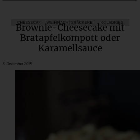
CHEESECAKE & KÄSEKUCHEN
WEIHNACHTSBÄCKEREI
SCHOKOLADIGES
Brownie-Cheesecake mit
Bratapfelkompott oder
Karamellsauce
8. Dezember 2019