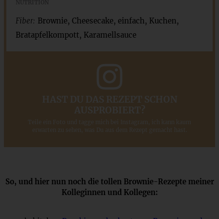
NUTRITION
Fiber:
Brownie, Cheesecake, einfach, Kuchen,
Bratapfelkompott, Karamellsauce
HAST DU DAS REZEPT SCHON
AUSPROBIERT?
Teile ein Foto und tagge mich bei Instagram, ich kann kaum
erwarten zu sehen, was Du aus dem Rezept gemacht hast.
So, und hier nun noch die tollen Brownie-Rezepte meiner
Kolleginnen und Kollegen: