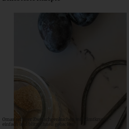
Low Carb Rote-Bete-Brownies mit Haselnüssen
ZUM BEITRAG
Omas saftiger Zwetschgenkuchen mit Zimtkruste -
einfach und blitzschnell gebacken