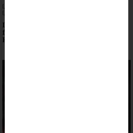
[/tab]
[/tabs]
Das Rezept für mein Bratapfelkompott
findet Ihr
hier
und das für meine
Karamellsauce gibt es hier.