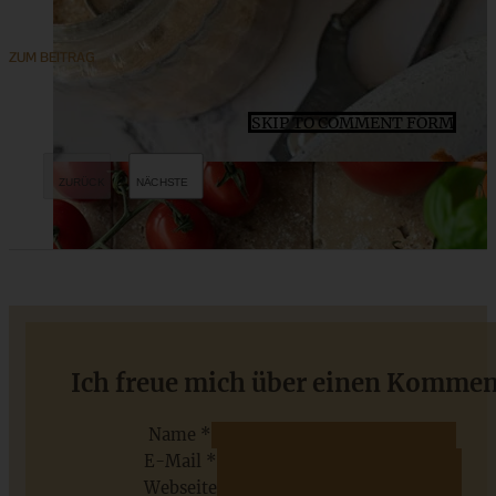
ZUM BEITRAG
SKIP TO COMMENT FORM
Klassischer cremiger Käsekuchen nach Papas Rezept
Ich freue mich über einen Kommen
Name *
E-Mail *
ZUM BEITRAG
Webseite