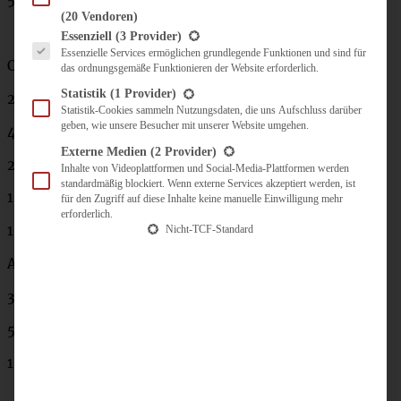
(20 Vendoren)
Es folgt eine Liste der Service-Gruppen, für die eine Einwilligung erteilt werden kann.
Essenziell
(3 Provider)
Essenzielle Services ermöglichen grundlegende Funktionen und sind für
Cheesecake:
das ordnungsgemäße Funktionieren der Website erforderlich.
Statistik
(1 Provider)
2 Eier
Statistik-Cookies sammeln Nutzungsdaten, die uns Aufschluss darüber
geben, wie unsere Besucher mit unserer Website umgehen.
400 g Frischkäse
Externe Medien
(2 Provider)
250 g Magerquark
Inhalte von Videoplattformen und Social-Media-Plattformen werden
standardmäßig blockiert. Wenn externe Services akzeptiert werden, ist
100 ml Sahne
für den Zugriff auf diese Inhalte keine manuelle Einwilligung mehr
erforderlich.
100 g Zucker
Nicht-TCF-Standard
Abrieb einer halben Zitrone
30 g Speisestärke
50 ml Pflanzenöl
1 EL Vanille-Extrakt