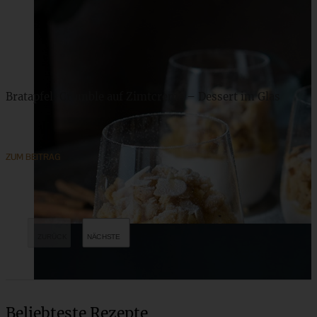
Bratapfel-Crumble auf Zimtcreme – Dessert im Glas
ZUM BEITRAG
Beliebteste Rezepte