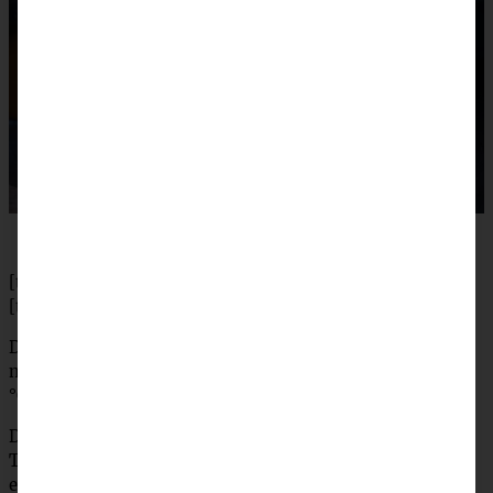
[tabs]
[tab title=”Zubereitung”]
Den Boden einer Springform von 22/24 cm Durchmesser
mit Backpapier auskleiden. Den Backofen auf 180 °C (160
°C Umluft) vorheizen.
Die Schokolade grob hacken und mit der Butter in einem
Topf über heißem Wasserbad schmelzen, dann die Masse
etwas abkühlen lassen. Puderzucker mit Eiern sehr