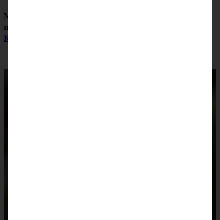
Noch mehr Lust auf Herzhaftes? Dann probiert doch mal
meinen
Rosenkohl-Butternut-Salat
oder meine
Knusperstangen
!