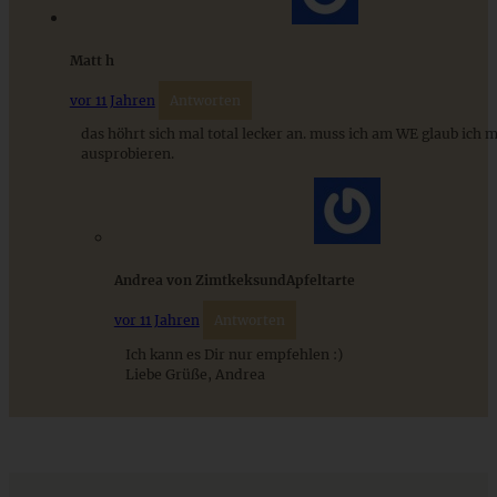
Mini-Muffins mit Speck, Käse und Möhren
Matt h
vor 11 Jahren
Antworten
das höhrt sich mal total lecker an. muss ich am WE glaub ich m
ausprobieren.
ZUM BEITRAG
Cremiges Lemon Posset - die einfachste Zitronencreme in
nur 10 Minuten
Andrea von ZimtkeksundApfeltarte
vor 11 Jahren
Antworten
ZUM BEITRAG
Ich kann es Dir nur empfehlen :)
Liebe Grüße, Andrea