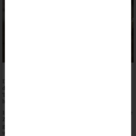
Die Zutaten für den Teig in eine Schüssel geben und mit
den Knethaken des Handrührers zu einem krümeligen
Teig kneten. Mit den Händen fertig kneten und für eine
halbe Stunde in den Kühlschrank stellen.
Inzwischen die Zwiebeln schälen und klein schneiden. Die
Zwiebeln mit zwei EL Butter in eine Pfanne geben und
glasig andünsten, den Zucker und Balsamico dazugeben
und bei mittlerer Hitze weitere 5 Minuten braten, dann