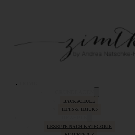
HOME
GRUNDLAGEN
BACKSCHULE
TIPPS & TRICKS
REZEPTE
REZEPTE NACH KATEGORIE
REZEPTE A-Z