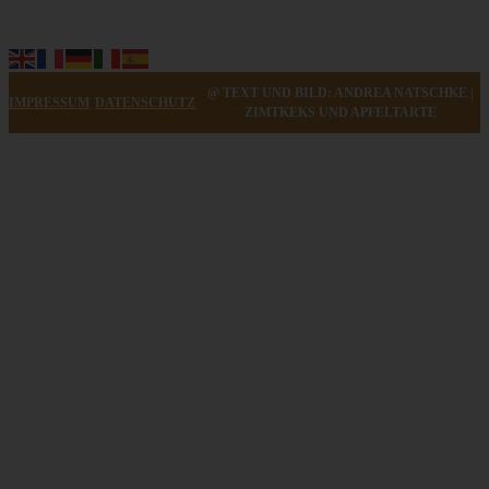
Die beste vegetarische Gemüsequiche – bunter
Gemüsekuchen
@ TEXT UND BILD: ANDREA NATSCHKE |
IMPRESSUM
DATENSCHUTZ
ZUM BEITRAG
ZIMTKEKS UND APFELTARTE
Einfache Sauerteigbrötchen mit Leinsamen - knusprig,
saftig und gelingsicher
ZUM BEITRAG