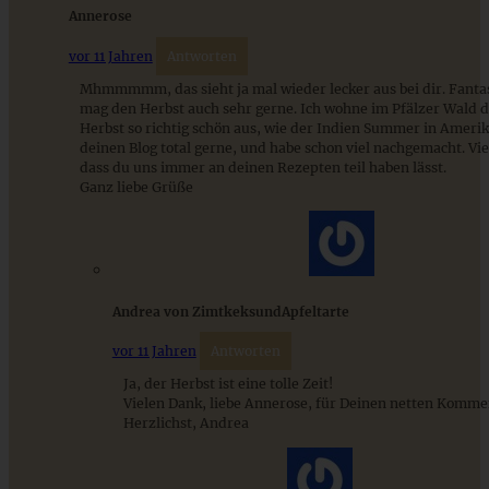
Annerose
ZUM BEITRAG
vor 11 Jahren
Antworten
Mhmmmmm, das sieht ja mal wieder lecker aus bei dir. Fantas
mag den Herbst auch sehr gerne. Ich wohne im Pfälzer Wald da
Herbst so richtig schön aus, wie der Indien Summer in Amerik
9 saisonale Rezepte im August – die besten Ideen mit Obst
deinen Blog total gerne, und habe schon viel nachgemacht. Vi
& Gemüse der Saison
dass du uns immer an deinen Rezepten teil haben lässt.
Ganz liebe Grüße
ZUM BEITRAG
Andrea von ZimtkeksundApfeltarte
vor 11 Jahren
Antworten
Ja, der Herbst ist eine tolle Zeit!
Vielen Dank, liebe Annerose, für Deinen netten Komme
Herzlichst, Andrea