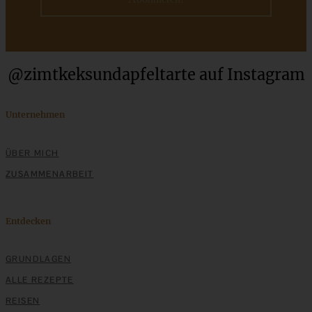
Minz-Joghurt
ZUM BEITRAG
@zimtkeksundapfeltarte auf Instagram
Unternehmen
ÜBER MICH
ZUSAMMENARBEIT
Entdecken
Saftiger Ricotta Apfelkuchen mit Mandeln
GRUNDLAGEN
ALLE REZEPTE
REISEN
ZUM BEITRAG