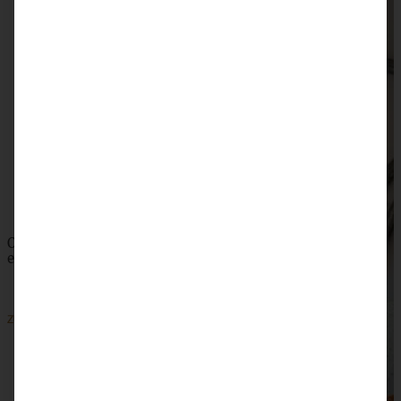
Blitzmäßige Knusperstangen wie vom Bäcker
ZUM BEITRAG
Omas saftiger Zwetschgenkuchen mit Zimtkruste -
einfach und blitzschnell gebacken
ZUM BEITRAG
SKIP TO COMMENT FORM