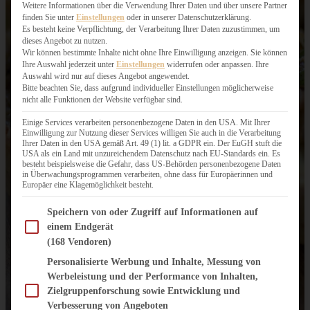
Weitere Informationen über die Verwendung Ihrer Daten und über unsere Partner
finden Sie unter
Einstellungen
oder in unserer Datenschutzerklärung.
Es besteht keine Verpflichtung, der Verarbeitung Ihrer Daten zuzustimmen, um
dieses Angebot zu nutzen.
Wir können bestimmte Inhalte nicht ohne Ihre Einwilligung anzeigen. Sie können
Ihre Auswahl jederzeit unter
Einstellungen
widerrufen oder anpassen. Ihre
Auswahl wird nur auf dieses Angebot angewendet.
Bitte beachten Sie, dass aufgrund individueller Einstellungen möglicherweise
nicht alle Funktionen der Website verfügbar sind.
Einige Services verarbeiten personenbezogene Daten in den USA. Mit Ihrer
Einwilligung zur Nutzung dieser Services willigen Sie auch in die Verarbeitung
Ihrer Daten in den USA gemäß Art. 49 (1) lit. a GDPR ein. Der EuGH stuft die
USA als ein Land mit unzureichendem Datenschutz nach EU-Standards ein. Es
besteht beispielsweise die Gefahr, dass US-Behörden personenbezogene Daten
in Überwachungsprogrammen verarbeiten, ohne dass für Europäerinnen und
Europäer eine Klagemöglichkeit besteht.
Im Folgenden finden Sie eine Liste der Zwecke des IAB Transparency and Consent Fram
Speichern von oder Zugriff auf Informationen auf
einem Endgerät
(168 Vendoren)
Personalisierte Werbung und Inhalte, Messung von
Werbeleistung und der Performance von Inhalten,
Zielgruppenforschung sowie Entwicklung und
Verbesserung von Angeboten