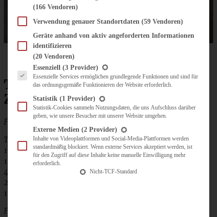
(166 Vendoren)
Verwendung genauer Standortdaten
(59 Vendoren)
Geräte anhand von aktiv angeforderten Informationen
identifizieren
(20 Vendoren)
Es folgt eine Liste der Service-Gruppen, für die eine Einwilligung erteilt werden kann.
Essenziell
(3 Provider)
Essenzielle Services ermöglichen grundlegende Funktionen und sind für
Tartelettes mit karamellisierten
das ordnungsgemäße Funktionieren der Website erforderlich.
Zwiebeln, Äpfeln und Speck
Statistik
(1 Provider)
Statistik-Cookies sammeln Nutzungsdaten, die uns Aufschluss darüber
geben, wie unsere Besucher mit unserer Website umgehen.
Für ca. 16 Küchlein benötigt Ihr:
Externe Medien
(2 Provider)
Teig:
Inhalte von Videoplattformen und Social-Media-Plattformen werden
standardmäßig blockiert. Wenn externe Services akzeptiert werden, ist
100 g weiche Butter
für den Zugriff auf diese Inhalte keine manuelle Einwilligung mehr
100 g Frischkäse mit Kräutern
erforderlich.
40 g fein geriebenen Käse
Nicht-TCF-Standard
275 g Mehl
1 gestr. TL Salz
Füllung: