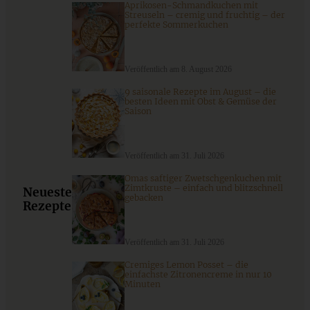
Aprikosen-Schmandkuchen mit
Streuseln – cremig und fruchtig – der
perfekte Sommerkuchen
Veröffentlich am 8. August 2026
9 saisonale Rezepte im August – die
besten Ideen mit Obst & Gemüse der
Gefülltes Picknickbrot mit Pesto – perfekt zum
Saison
Mitnehmen!
Veröffentlich am 31. Juli 2026
ZUM BEITRAG
Omas saftiger Zwetschgenkuchen mit
Zimtkruste – einfach und blitzschnell
Neueste
gebacken
Rezepte
Stracciatella-Quarkcreme mit Kirschgrütze - einfaches
Dessert im Glas
Veröffentlich am 31. Juli 2026
Cremiges Lemon Posset – die
einfachste Zitronencreme in nur 10
Minuten
ZUM BEITRAG