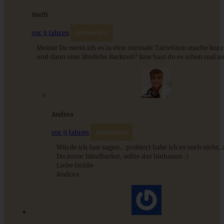
Das beste Rezept für Omas lockeren und buttrigen
Steffi
Streuselkuchen - ganz einfach
vor 9 Jahren
Antworten
Meinst Du wenn ich es in eine normale Tarteform mache kurz
ZUM BEITRAG
und dann eine ähnliche Backzeit? Bzw hast du es schon mal a
Andrea
vor 9 Jahren
Antworten
Würde ich fast sagen… probiert habe ich es noch nicht,
Du zuvor blindbackst, sollte das hinhauen :)
Liebe Grüße
Andrea
Papas cremiger Zwiebelkuchen mit Schmand ohne Hefe