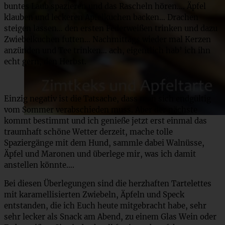
buntes Laub spazieren und das Rascheln hören…. Äpfel
klauben und leckeren Apfelkuchen backen… Drachen
steigen lassen… den ersten Federweißen trinken und dazu
Zwiebelkuchen futten… Nachmittags wieder mal Kerzen
anzünden und Tee trinken… ach, eigentlich hab’ ich ihn
echt gern, den Herbst.
Einzig negativ ist die Tatsache, dass man sich endgültig
vom Sommer verabschieden muss. Aber der nächste
kommt bestimmt und ich genieße jetzt erst einmal das
traumhaft schöne Wetter derzeit, mache tolle
Spaziergänge mit dem Hund, sammle dabei Walnüsse,
Äpfel und Maronen und überlege mir, was ich damit
anstellen könnte….
Bei diesen Überlegungen sind die herzhaften Tartelettes
mit karamellisierten Zwiebeln, Äpfeln und Speck
entstanden, die ich Euch heute mitgebracht habe, sehr
sehr lecker als Snack am Abend, zu einem Glas Wein oder