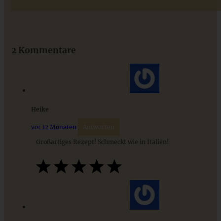
Das beste Rezept für Omas lockeren und buttrigen
Streuselkuchen - ganz einfach
2 Kommentare
ZUM BEITRAG
Heike
vor 12 Monaten
Antworten
Großartiges Rezept! Schmeckt wie in Italien!
Fruchtiger Erdbeer-Spinat-Salat mit Burrata