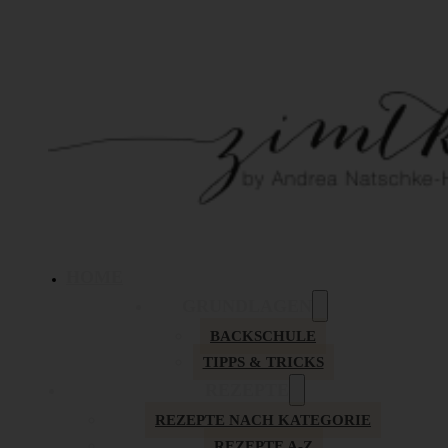
HOME
GRUNDLAGEN
BACKSCHULE
TIPPS & TRICKS
REZEPTE
REZEPTE NACH KATEGORIE
REZEPTE A-Z