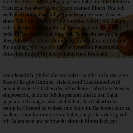
meinen ersten Panzanella gegessen habe: in einer kleinen
Trattoria, bei einem Ausflug mit meinen Eltern. Und ich
weiß auch noch, dass ich sehr verwundert war, dass es
einen Salat mit Brot gibt und fand ihn richtig toll. Lange
habe ich dann nicht mehr an diesen italienischen Salat
gedacht, bis hier in bei manchen Essen ein wenig Ciabatta
übrig blieb! Da kam er mir wieder in den Sinn und da ich
ihn so mag, gibt es auch für Euch meinen
Panzanella –
einfaches Rezept für den italienischen Brotsalat.
Grundsätzlich gilt bei diesem Salat: Es gibt nicht das eine
Rezept! Es gibt Himmel-viele davon! Traditionell wird
beispielsweise in Italien das altbackene Ciabatta in Wasser
eingeweicht, dann in Stücke gezupft und in den Salat
gegeben. Ich mag es aber viel lieber, das Ciabatta ein
wenig in Olivenöl zu wälzen und dann im Backofen kurz zu
backen. Dann kommt es zum Salat, saugt sich richtig voll
mit Salatsauce und schmeckt einfach himmlisch gut!