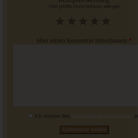
(fünf gefüllte Sterne bedeuten:
sehr gut
)
ZUM BEITRAG
1
2
3
4
5
Star
Stars
Stars
Stars
Stars
Hier einen Komentar hinerlassen
*
Bester veganer Tabouleh-Salat
Ich stimme den
Datenschutzbestimmungen
z
ZUM BEITRAG