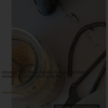
Crispy Rice Salad – Reissalat mit Zitronen-Tahini-
Dressing
ZUM BEITRAG
Omas saftiger Zwetschgenkuchen mit Zimtkruste -
einfach und blitzschnell gebacken
ZUM BEITRAG
SKIP TO COMMENT FORM