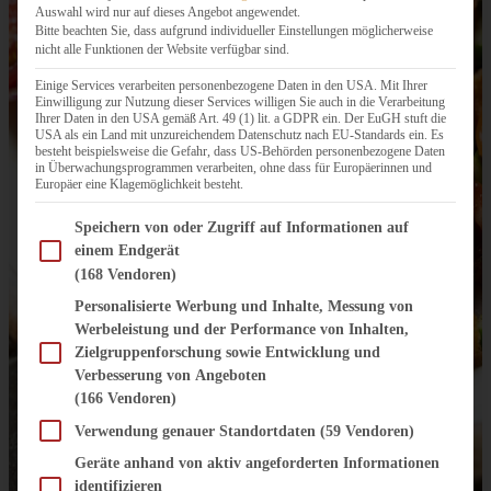
Auswahl wird nur auf dieses Angebot angewendet.
Bitte beachten Sie, dass aufgrund individueller Einstellungen möglicherweise
nicht alle Funktionen der Website verfügbar sind.
Einige Services verarbeiten personenbezogene Daten in den USA. Mit Ihrer
Einwilligung zur Nutzung dieser Services willigen Sie auch in die Verarbeitung
Ihrer Daten in den USA gemäß Art. 49 (1) lit. a GDPR ein. Der EuGH stuft die
USA als ein Land mit unzureichendem Datenschutz nach EU-Standards ein. Es
besteht beispielsweise die Gefahr, dass US-Behörden personenbezogene Daten
in Überwachungsprogrammen verarbeiten, ohne dass für Europäerinnen und
Europäer eine Klagemöglichkeit besteht.
Im Folgenden finden Sie eine Liste der Zwecke des IAB Transparency and Consent Fram
Speichern von oder Zugriff auf Informationen auf
einem Endgerät
(168 Vendoren)
Personalisierte Werbung und Inhalte, Messung von
Werbeleistung und der Performance von Inhalten,
Zielgruppenforschung sowie Entwicklung und
Verbesserung von Angeboten
(166 Vendoren)
Verwendung genauer Standortdaten
(59 Vendoren)
Geräte anhand von aktiv angeforderten Informationen
identifizieren