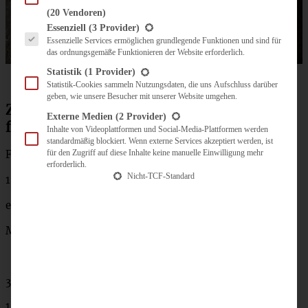
(20 Vendoren)
Es folgt eine Liste der Service-Gruppen, für die eine Einwilligung erteilt werden kann.
Essenziell
(3 Provider)
Essenzielle Services ermöglichen grundlegende Funktionen und sind für
das ordnungsgemäße Funktionieren der Website erforderlich.
Statistik
(1 Provider)
Statistik-Cookies sammeln Nutzungsdaten, die uns Aufschluss darüber
geben, wie unsere Besucher mit unserer Website umgehen.
Zutaten Panzanella – einfaches Rezept
Externe Medien
(2 Provider)
für den italienischen Brotsalat
Inhalte von Videoplattformen und Social-Media-Plattformen werden
standardmäßig blockiert. Wenn externe Services akzeptiert werden, ist
für den Zugriff auf diese Inhalte keine manuelle Einwilligung mehr
Für 4 Portionen:
erforderlich.
Nicht-TCF-Standard
150 g Ciabatta vom Vortag
etwas Olivenöl
Meersalz
300 g aromatische Tomaten
1 Gurke