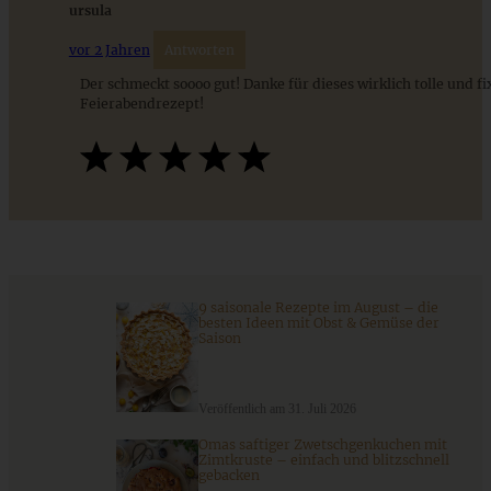
ursula
vor 2 Jahren
Antworten
ZUM BEITRAG
Der schmeckt soooo gut! Danke für dieses wirklich tolle und fi
Feierabendrezept!
9 saisonale Rezepte im August – die besten Ideen mit Obst
& Gemüse der Saison
ZUM BEITRAG
9 saisonale Rezepte im August – die
besten Ideen mit Obst & Gemüse der
Saison
Veröffentlich am 31. Juli 2026
Omas saftiger Zwetschgenkuchen mit
Zimtkruste – einfach und blitzschnell
gebacken