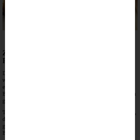
Zubereitung Panzanella – einfaches
Rezept für den italienischen Brotsalat
Das Brot in ca. 2 – 3 cm große Würfel schneiden, mit ein
wenig Olivenöl und Meersalz mischen und entweder in
einer Pfanne goldbraun rösten, oder aber auf ein
Backblech geben und bei 160 °C Umluft für ca. 10 Minuten
goldbraun backen. Abkühlen lassen.
Tomaten achteln, Gurke vierteln und in Stücke schneiden,
die Zwiebel in sehr feine Streifen schneiden und alles –
gemeinsam mit dem Ciabatta – in eine Schüssel geben.
Basilikum in Stücke zupfen und darüber geben.