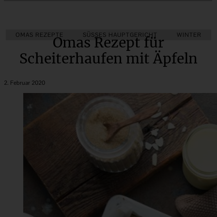
OMAS REZEPTE
HERBST
KINDER-LIEBLINGSESSEN
SÜSSES HAUPTGERICHT
KLASSIKER
WINTER
Omas Rezept für
Scheiterhaufen mit Äpfeln
2. Februar 2020