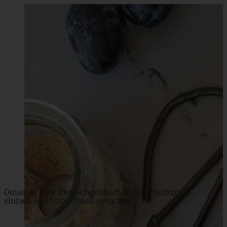
Omas Rezept für Apfelküchlein mit Zimtzucker – ganz
einfach
ZUM BEITRAG
Omas saftiger Zwetschgenkuchen mit Zimtkruste -
einfach und blitzschnell gebacken