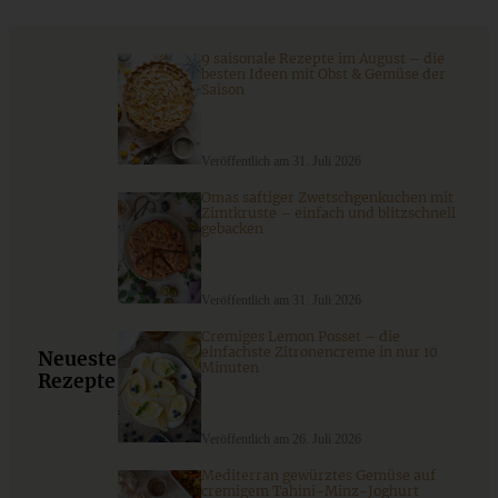
nur 10 Minuten
9 saisonale Rezepte im August – die
besten Ideen mit Obst & Gemüse der
ZUM BEITRAG
Saison
Veröffentlich am 31. Juli 2026
Omas saftiger Zwetschgenkuchen mit
Zimtkruste – einfach und blitzschnell
gebacken
Veröffentlich am 31. Juli 2026
Cremiges Lemon Posset – die
einfachste Zitronencreme in nur 10
Neueste
Minuten
Rezepte
Winterlicher Spekulatius-Bratapfel-Crumble im Glas
Veröffentlich am 26. Juli 2026
Mediterran gewürztes Gemüse auf
cremigem Tahini-Minz-Joghurt