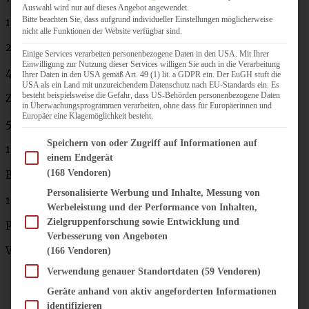
Auswahl wird nur auf dieses Angebot angewendet.
Bitte beachten Sie, dass aufgrund individueller Einstellungen möglicherweise
1 Prise Salz
nicht alle Funktionen der Website verfügbar sind.
250 g altbackene Brötchen
Einige Services verarbeiten personenbezogene Daten in den USA. Mit Ihrer
Einwilligung zur Nutzung dieser Services willigen Sie auch in die Verarbeitung
4 große Äpfel (ca. 500 g)
Ihrer Daten in den USA gemäß Art. 49 (1) lit. a GDPR ein. Der EuGH stuft die
USA als ein Land mit unzureichendem Datenschutz nach EU-Standards ein. Es
besteht beispielsweise die Gefahr, dass US-Behörden personenbezogene Daten
Zimtzucker
in Überwachungsprogrammen verarbeiten, ohne dass für Europäerinnen und
Europäer eine Klagemöglichkeit besteht.
50 g Mandelsplitter (nach Belieben)
Im Folgenden finden Sie eine Liste der Zwecke des IAB Transparency and Consent Fram
Speichern von oder Zugriff auf Informationen auf
100 g Rosinen (nach Belieben)
einem Endgerät
(168 Vendoren)
Butterflöckchen
Personalisierte Werbung und Inhalte, Messung von
1 Handvoll Mandelplättchen
Werbeleistung und der Performance von Inhalten,
Zielgruppenforschung sowie Entwicklung und
Puderzucker
Verbesserung von Angeboten
Vanillesauce
(166 Vendoren)
Verwendung genauer Standortdaten
(59 Vendoren)
Geräte anhand von aktiv angeforderten Informationen
identifizieren