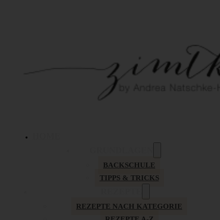
HOME
GRUNDLAGEN
BACKSCHULE
TIPPS & TRICKS
REZEPTE
REZEPTE NACH KATEGORIE
REZEPTE A-Z