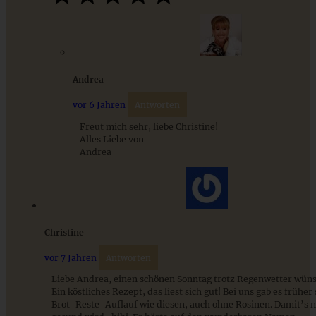
Andrea
vor 6 Jahren
Antworten
Meine 20 liebsten Rezepte mit Äpfeln – einfach und
gelingsicher
Freut mich sehr, liebe Christine!
Alles Liebe von
Andrea
ZUM BEITRAG
Christine
Stracciatella-Quarkcreme mit Kirschgrütze - einfaches
Dessert im Glas
vor 7 Jahren
Antworten
Liebe Andrea, einen schönen Sonntag trotz Regenwetter wünsc
Ein köstliches Rezept, das liest sich gut! Bei uns gab es früher
ZUM BEITRAG
Brot-Reste-Auflauf wie diesen, auch ohne Rosinen. Damit’s n