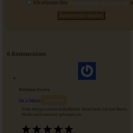
Ich stimme den
Datenschutzbestimmungen
z
ZUM BEITRAG
Das beste Rezept für Omas lockeren und buttrigen
Streuselkuchen - ganz einfach
6 Kommentare
ZUM BEITRAG
Marianne Kocera
vor 2 Jahren
Antworten
Habe morgen meine Enkelkinder dann backe ich mit ihnen.
Melde mich wenn er gelungen ist.