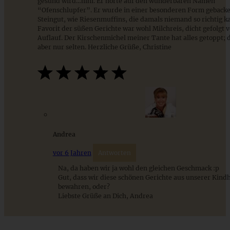
gesund wird…hihi. Er hörte auf den wunderbaren Namen
“Ofenschlupfer”. Er wurde in einer besonderen Form gebacke
Steingut, wie Riesenmuffins, die damals niemand so richtig k
Favorit der süßen Gerichte war wohl Milchreis, dicht gefolgt 
Auflauf. Der Kirschenmichel meiner Tante hat alles getoppt; 
aber nur selten. Herzliche Grüße, Christine
Andrea
Omas blitzschneller und saftiger Apfelkompott-
Streuselkuchen
vor 6 Jahren
Antworten
Na, da haben wir ja wohl den gleichen Geschmack :p
Gut, dass wir diese schönen Gerichte aus unserer Kindh
ZUM BEITRAG
bewahren, oder?
Liebste Grüße an Dich, Andrea
Cremiges Lemon Posset - die einfachste Zitronencreme in