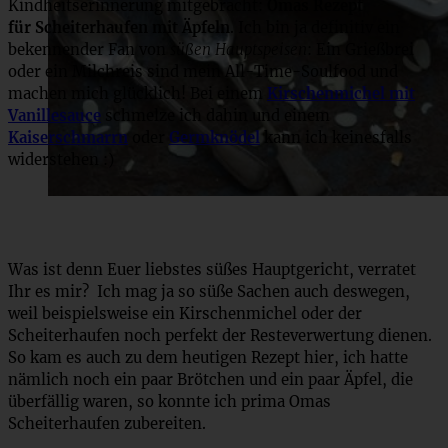
Kindheitserinnerung mitgebracht:
Omas Rezept
für Scheiterhaufen mit Äpfeln
. Ich bin ja definitiv ein
bekennender Fan von
süßen Hauptspeisen
: Ein Grießbrei
oder ein Milchreis sind mein All-Time-Soulfood und
machen mich glücklich! Bei einem
Kirschenmichel mit
Vanillesauce
schmelze ich dahin und einem
Kaiserschmarrn
oder
Germknödel
kann ich keinesfalls
widerstehen :)
Was ist denn Euer liebstes süßes Hauptgericht, verratet
Ihr es mir? Ich mag ja so süße Sachen auch deswegen,
weil beispielsweise ein Kirschenmichel oder der
Scheiterhaufen noch perfekt der Resteverwertung dienen.
So kam es auch zu dem heutigen Rezept hier, ich hatte
nämlich noch ein paar Brötchen und ein paar Äpfel, die
überfällig waren, so konnte ich prima Omas
Scheiterhaufen zubereiten.