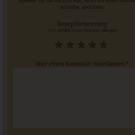
Browser für das nächste Mal, wenn ich einen Komm
schreibe, speichern.
Saisonale Rezepte im Juli - meine 7 sommerlichen
Lieblinge, die Ihr jetzt unbedingt ausprobieren solltet
Rezeptbewertung
(fünf gefüllte Sterne bedeuten:
sehr gut
)
ZUM BEITRAG
1
2
3
4
5
Star
Stars
Stars
Stars
Stars
Hier einen Komentar hinerlassen
*
Dinkel-Walnuss-Brötchen mit Apfel-Maronen-Aufstrich