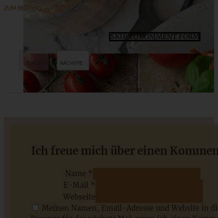
ZUM BEITRAG
SKIP TO COMMENT FORM
Omas versunkener Apfelkuchen – Apfelkuchen sehr fein
Ich freue mich über einen Kommen
Name *
E-Mail *
ZUM BEITRAG
Webseite
Meinen Namen, Email-Adresse und Website in d