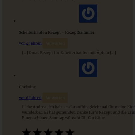
Luftige Germknödel mit Vanillesoße
Scheiterhaufen Rezept - RezeptSammler
vor 4 Jahren
Antworten
ZUM BEITRAG
[…] Omas Rezept für Scheiterhaufen mit Äpfeln […]
9 saisonale Rezepte im August – die besten Ideen mit Obst
& Gemüse der Saison
Christine
ZUM BEITRAG
vor 6 Jahren
Antworten
Liebe Andrea, ich habe es daraufhin gleich mal für meine Kin
wunderbar. Es hat gemundet. Danke für’s Rezept und die Eri
Einen schönen Sonntag wünscht Dir Christine