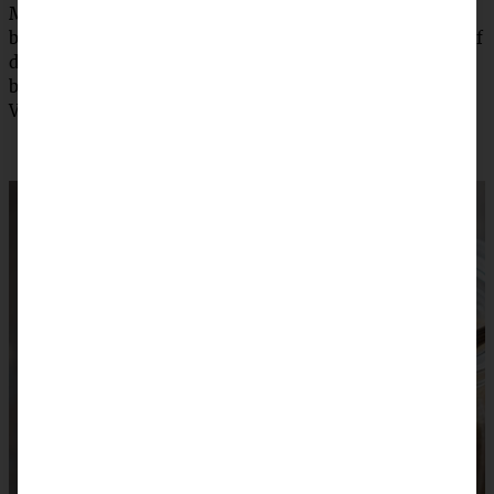
Mandelplättchen bestreuen und mit Butterflöckchen
belegen und im heißen Ofen bei 180 °C (Umluft 160 °C) auf
dem Rost auf der 2 Schiene von unten für etwa 40 Min.
backen. Mit Puderzucker bestreuen und sofort mit
Vanillesauce servieren.