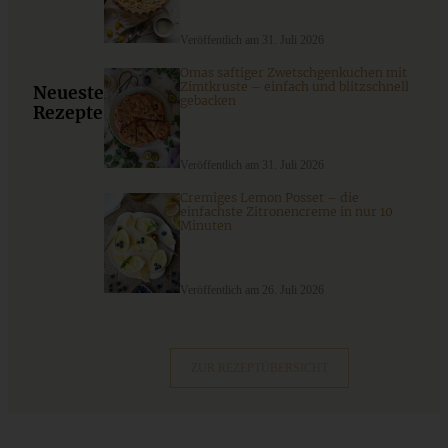
Minz-Joghurt
Veröffentlich am 31. Juli 2026
Omas saftiger Zwetschgenkuchen mit
ZUM BEITRAG
Zimtkruste – einfach und blitzschnell
Neueste
gebacken
Rezepte
Veröffentlich am 31. Juli 2026
Cremiges Lemon Posset – die
einfachste Zitronencreme in nur 10
Minuten
Veröffentlich am 26. Juli 2026
ZUR REZEPTÜBERSICHT
Kürbiskuchen mit Frischkäse-Frosting – Pumpkin Bread