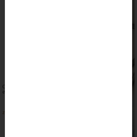
Spiced Apple-Pie – Apple Pie mit Gewürzen
ZUM BEITRAG
Omas saftiger Zwetschgenkuchen mit Zimtkruste -
einfach und blitzschnell gebacken
ZUM BEITRAG
SKIP TO COMMENT FORM