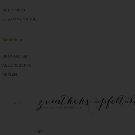
Süsskartoffel-Kuchen mit Cheesecake-Kern
ÜBER MICH
ZUSAMMENARBEIT
ZUM BEITRAG
Entdecken
GRUNDLAGEN
Einfache Sauerteigbrötchen mit Leinsamen - knusprig,
ALLE REZEPTE
saftig und gelingsicher
REISEN
ZUM BEITRAG