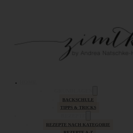
HOME
GRUNDLAGEN
BACKSCHULE
TIPPS & TRICKS
REZEPTE
REZEPTE NACH KATEGORIE
REZEPTE A-Z