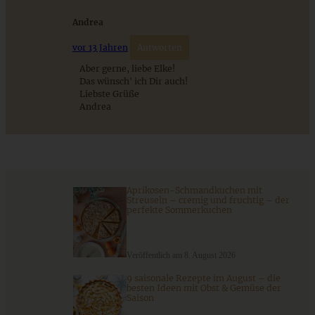
Andrea
vor 13 Jahren
Antworten
Aber gerne, liebe Elke!
Das wünsch' ich Dir auch!
Liebste Grüße
Andrea
Apfel-Walnusskuchen mit karamellisierten Walnüssen
Aprikosen-Schmandkuchen mit
Streuseln – cremig und fruchtig – der
perfekte Sommerkuchen
ZUM BEITRAG
Veröffentlich am 8. August 2026
9 saisonale Rezepte im August – die
besten Ideen mit Obst & Gemüse der
Saison
Mediterran gewürztes Gemüse auf cremigem Tahini-