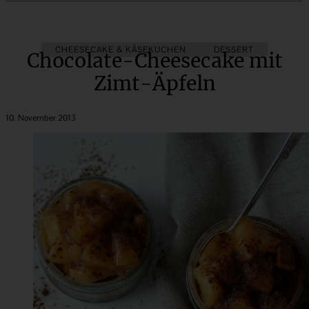
CHEESECAKE & KÄSEKUCHEN
DESSERT
Chocolate-Cheesecake mit
Zimt-Äpfeln
10. November 2013