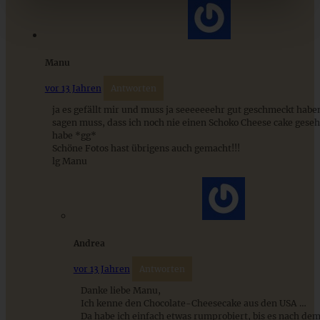
ZUM BEITRAG
Manu
vor 13 Jahren
Antworten
9 saisonale Rezepte im August – die besten Ideen mit Obst
ja es gefällt mir und muss ja seeeeeeehr gut geschmeckt haben
& Gemüse der Saison
sagen muss, dass ich noch nie einen Schoko Cheese cake gese
habe *gg*
Schöne Fotos hast übrigens auch gemacht!!!
lg Manu
ZUM BEITRAG
Andrea
vor 13 Jahren
Antworten
Danke liebe Manu,
Ich kenne den Chocolate-Cheesecake aus den USA …
Da habe ich einfach etwas rumprobiert, bis es nach de