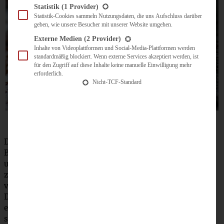
Statistik
(1 Provider)
Statistik-Cookies sammeln Nutzungsdaten, die uns Aufschluss darüber
geben, wie unsere Besucher mit unserer Website umgehen.
Externe Medien
(2 Provider)
Inhalte von Videoplattformen und Social-Media-Plattformen werden
standardmäßig blockiert. Wenn externe Services akzeptiert werden, ist
für den Zugriff auf diese Inhalte keine manuelle Einwilligung mehr
erforderlich.
Nicht-TCF-Standard
Den Backofen auf 140 °C (Umluft 120 °C) vorheizen. Die
Butter schmelzen, die Kekse in einen Gefrierbeutel geben
und mit der Teigrolle zerkleinern, bis sie ganz fein
zerbröselt sind. Nun die Butter und die Keksbrösel
vermischen und auf den Boden der Förmchen verteilen.
Die Schokolade in Stücke brechen, die Sahne leicht
erhitzen und die Schokolade darin bei ganz kleiner Hitze
schmelzen. vom Herd ziehen. Den Frischkäse mit Zucker,