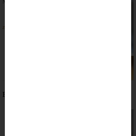
No-bake-Cheesecake mit Gewürzbirnen
ZUM BEITRAG
Beliebteste Rezepte