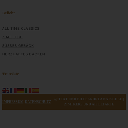
Beliebt
ALL TIME CLASSICS
Cheesecake im Glas mit Blaubeeren
ZIMTLIEBE
SÜSSES GEBÄCK
HERZHAFTES BACKEN
ZUM BEITRAG
Translate
Klassische Spargelcremesuppe aus Spargel und
Spargelschalen ganz ohne Mehlschwitze
@ TEXT UND BILD: ANDREA NATSCHKE |
IMPRESSUM
DATENSCHUTZ
ZIMTKEKS UND APFELTARTE
ZUM BEITRAG