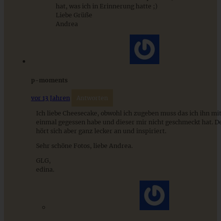
hat, was ich in Erinnerung hatte ;)
Liebe Grüße
Andrea
Saftiger Bratapfelkuchen mit Marzipan Streuseln
ZUM BEITRAG
p-moments
vor 13 Jahren
Antworten
Ich liebe Cheesecake, obwohl ich zugeben muss das ich ihn mi
Cremiges Lemon Posset - die einfachste Zitronencreme in
einmal gegessen habe und dieser mir nicht geschmeckt hat. 
nur 10 Minuten
hört sich aber ganz lecker an und inspiriert.
Sehr schöne Fotos, liebe Andrea.
GLG,
ZUM BEITRAG
edina.