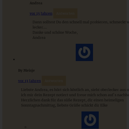
Andrea
vor 13 Jahren
Antworten
Dann solltest Du den schnell mal probieren, schmeckt w
lecker….
Danke und schöne Woche,
Andrea
Omas Rezept für Scheiterhaufen mit Äpfeln
By Meisje
ZUM BEITRAG
vor 13 Jahren
Antworten
Liebste Andrea, es hört sich köstlich an, sieht oberlecker aus 
ich mir dein Rezept notiert und freue mich schon auf`s nachb
Stracciatella-Quarkcreme mit Kirschgrütze - einfaches
Herzlichen dank für das süße Rezept, dir einen heimeligen
Dessert im Glas
Sonntagnachmittag, liebste Grüße schickt dir Elke
ZUM BEITRAG