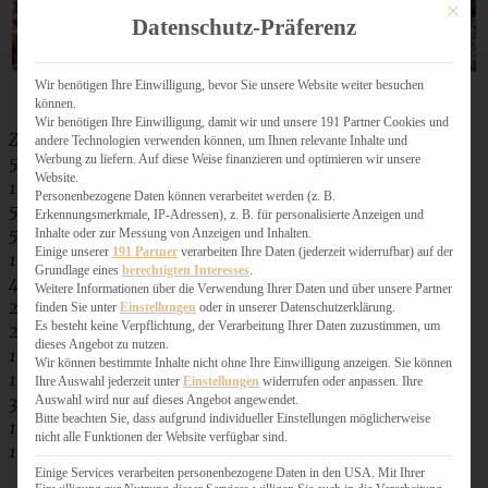
Mit dies
Datenschutz-Präferenz
Wir benötigen Ihre Einwilligung, bevor Sie unsere Website weiter besuchen
können.
Wir benötigen Ihre Einwilligung, damit wir und unsere 191 Partner Cookies und
Zutaten für 6 – 8 Gläser:
andere Technologien verwenden können, um Ihnen relevante Inhalte und
Werbung zu liefern. Auf diese Weise finanzieren und optimieren wir unsere
50 g Butter
Website.
150 g Schokoladen-Kekse (ich habe Oreos genommen)
Personenbezogene Daten können verarbeitet werden (z. B.
50 g dunkle Schokolade
Erkennungsmerkmale, IP-Adressen), z. B. für personalisierte Anzeigen und
50 g Vollmilchschokolade
Inhalte oder zur Messung von Anzeigen und Inhalten.
Einige unserer
191 Partner
verarbeiten Ihre Daten (jederzeit widerrufbar) auf der
100 g Sahne
Grundlage eines
berechtigten Interesses
.
400 g Doppelrahmfrischkäse
Weitere Informationen über die Verwendung Ihrer Daten und über unsere Partner
2 EL Schmand
finden Sie unter
Einstellungen
oder in unserer Datenschutzerklärung.
Es besteht keine Verpflichtung, der Verarbeitung Ihrer Daten zuzustimmen, um
2 EL Zucker
dieses Angebot zu nutzen.
1 EL Speisestärke
Wir können bestimmte Inhalte nicht ohne Ihre Einwilligung anzeigen. Sie können
1 Eigelb
Ihre Auswahl jederzeit unter
Einstellungen
widerrufen oder anpassen. Ihre
Auswahl wird nur auf dieses Angebot angewendet.
3 Äpfel
Bitte beachten Sie, dass aufgrund individueller Einstellungen möglicherweise
100 ml Apfelsaft
nicht alle Funktionen der Website verfügbar sind.
1 Tl Zimt
Einige Services verarbeiten personenbezogene Daten in den USA. Mit Ihrer