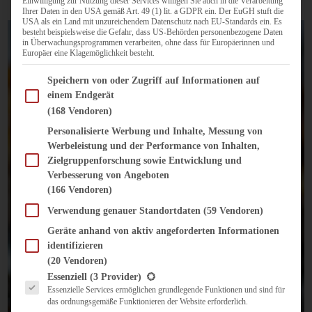
Einwilligung zur Nutzung dieser Services willigen Sie auch in die Verarbeitung
Ihrer Daten in den USA gemäß Art. 49 (1) lit. a GDPR ein. Der EuGH stuft die
USA als ein Land mit unzureichendem Datenschutz nach EU-Standards ein. Es
besteht beispielsweise die Gefahr, dass US-Behörden personenbezogene Daten
in Überwachungsprogrammen verarbeiten, ohne dass für Europäerinnen und
Europäer eine Klagemöglichkeit besteht.
Im Folgenden finden Sie eine Liste der Zwecke des IAB Transparency and Consent Fram
Speichern von oder Zugriff auf Informationen auf
einem Endgerät
(168 Vendoren)
Personalisierte Werbung und Inhalte, Messung von
Werbeleistung und der Performance von Inhalten,
Zielgruppenforschung sowie Entwicklung und
Verbesserung von Angeboten
(166 Vendoren)
Verwendung genauer Standortdaten
(59 Vendoren)
Geräte anhand von aktiv angeforderten Informationen
identifizieren
(20 Vendoren)
Es folgt eine Liste der Service-Gruppen, für die eine Einwilligung erteilt werden kann.
Essenziell
(3 Provider)
Essenzielle Services ermöglichen grundlegende Funktionen und sind für
das ordnungsgemäße Funktionieren der Website erforderlich.