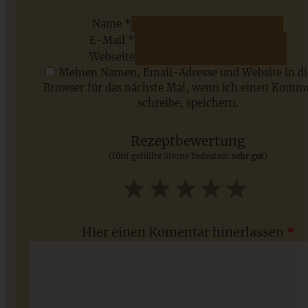
Name *
E-Mail *
ZUM BEITRAG
Webseite
Meinen Namen, Email-Adresse und Website in d
Browser für das nächste Mal, wenn ich einen Komm
schreibe, speichern.
Saisonale Rezepte im Juli - meine 7 sommerlichen
Lieblinge, die Ihr jetzt unbedingt ausprobieren solltet
Rezeptbewertung
(fünf gefüllte Sterne bedeuten:
sehr gut
)
ZUM BEITRAG
1
2
3
4
5
Star
Stars
Stars
Stars
Stars
Hier einen Komentar hinerlassen
*