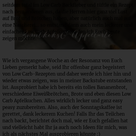
seitdem total im Low Carb Backfieber und tüftle ein Rezept
nach dem anderen aus, da die Herren hier ganz viel Lust
auf Brot und Brötchen haben, aber natürlich auch mal auf
eine Nascherei… so entstand dann auch mein leckerer und
einfacher Low Carb Apfelkuchen, den ich Euch heute
zeigen möchte.
Wie ich vergangene Woche an der Resonanz von Euch
Lieben gemerkt habe, seid Ihr offenbar ganz begeistert
von Low Carb-Rezepten und daher werde ich hier hin und
wieder etwas zeigen, was in meiner Backstube entstanden
ist. Ausprobiert habe ich bereits ein tolles Bananenbrot,
verschiedene Eiweißbrötchen, Brote und eben diesen Low
Carb Apfelkuchen. Alles wirklich lecker und ganz easy
peasy zuzubereiten. Also, auch der Sonntagskaffee ist
gerettet, dank leckerem Kuchen! Falls Ihr das Teilchen
nach backt, berichtet doch mal, wie er Euch gefallen hat
und vielleicht habt Ihr ja auch noch Ideen für mich, was
ich als nächstes Mal ausprobieren könnte :)