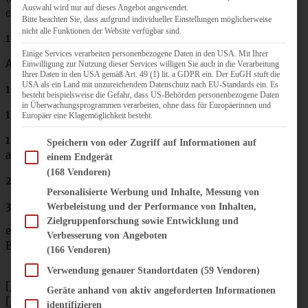
Auswahl wird nur auf dieses Angebot angewendet.
ersatzweise Kokosblütenzucker oder Roh-Rohrzucker)
Bitte beachten Sie, dass aufgrund individueller Einstellungen möglicherweise
nicht alle Funktionen der Website verfügbar sind.
1 TL Zimt
Einige Services verarbeiten personenbezogene Daten in den USA. Mit Ihrer
Abrieb einer halben Zitrone
Einwilligung zur Nutzung dieser Services willigen Sie auch in die Verarbeitung
Ihrer Daten in den USA gemäß Art. 49 (1) lit. a GDPR ein. Der EuGH stuft die
USA als ein Land mit unzureichendem Datenschutz nach EU-Standards ein. Es
100 g Mandelmehl
besteht beispielsweise die Gefahr, dass US-Behörden personenbezogene Daten
in Überwachungsprogrammen verarbeiten, ohne dass für Europäerinnen und
100 g gemahlene Mandeln
Europäer eine Klagemöglichkeit besteht.
1 TL Weinstein-Backpulver (normales geht natürlich
Im Folgenden finden Sie eine Liste der Zwecke des IAB Transparency and Consent Fram
Speichern von oder Zugriff auf Informationen auf
auch)
einem Endgerät
(168 Vendoren)
20 g Kokosöl geschmolzen
Personalisierte Werbung und Inhalte, Messung von
3 Äpfel
Werbeleistung und der Performance von Inhalten,
Zielgruppenforschung sowie Entwicklung und
eventuell noch eine Handvoll gehackte Mandeln zum
Verbesserung von Angeboten
Bestreuen
(166 Vendoren)
Verwendung genauer Standortdaten
(59 Vendoren)
[/tab]
Geräte anhand von aktiv angeforderten Informationen
[/tabs]
identifizieren