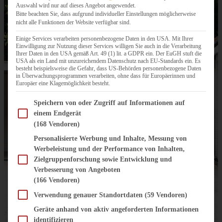
Auswahl wird nur auf dieses Angebot angewendet.
Bitte beachten Sie, dass aufgrund individueller Einstellungen möglicherweise
nicht alle Funktionen der Website verfügbar sind.
Einige Services verarbeiten personenbezogene Daten in den USA. Mit Ihrer
Einwilligung zur Nutzung dieser Services willigen Sie auch in die Verarbeitung
Ihrer Daten in den USA gemäß Art. 49 (1) lit. a GDPR ein. Der EuGH stuft die
USA als ein Land mit unzureichendem Datenschutz nach EU-Standards ein. Es
besteht beispielsweise die Gefahr, dass US-Behörden personenbezogene Daten
in Überwachungsprogrammen verarbeiten, ohne dass für Europäerinnen und
Europäer eine Klagemöglichkeit besteht.
Im Folgenden finden Sie eine Liste der Zwecke des IAB Transparency and Consent Fram
Speichern von oder Zugriff auf Informationen auf
einem Endgerät
(168 Vendoren)
Personalisierte Werbung und Inhalte, Messung von
Werbeleistung und der Performance von Inhalten,
Zielgruppenforschung sowie Entwicklung und
Verbesserung von Angeboten
(166 Vendoren)
Verwendung genauer Standortdaten
(59 Vendoren)
Geräte anhand von aktiv angeforderten Informationen
identifizieren