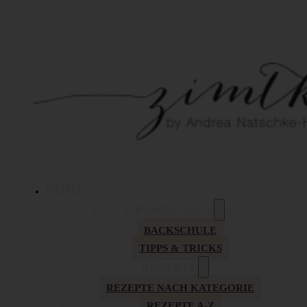
HOME
GRUNDLAGEN
BACKSCHULE
TIPPS & TRICKS
REZEPTE
REZEPTE NACH KATEGORIE
REZEPTE A-Z