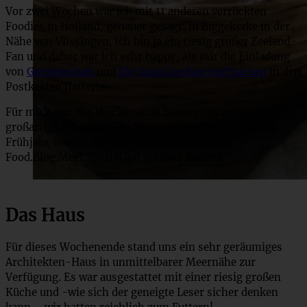
Vor zwei Wochen war ich mit 11 anderen verrückten
Foodies in Holland, genauer gesagt, in Biggekerke in der
Nähe von Vlissingen. Ich bin ja ein riesig großer Zeeland-
Fan und daher war ich sehr happy, als mir die Einladung
von
Gernekochen
und
Die Jungs kochen und backen
in den
Postkasten flatterte.
Für mich war das Wochenende bereits das zweite
großartige Event, das die Vier veranstalteten, denn im
Frühjahr war ich bereits beim super schönen
Food.Blog.Meet.Spezial auf Schloss Saareck.
Das Haus
Für dieses Wochenende stand uns ein sehr geräumiges
Architekten-Haus in unmittelbarer Meernähe zur
Verfügung. Es war ausgestattet mit einer riesig großen
Küche und -wie sich der geneigte Leser sicher denken