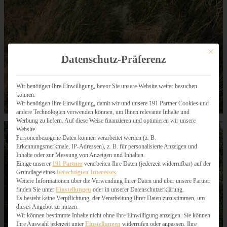
Mit dies
Datenschutz-Präferenz
Wir benötigen Ihre Einwilligung, bevor Sie unsere Website weiter besuchen
können.
Wir benötigen Ihre Einwilligung, damit wir und unsere 191 Partner Cookies und
andere Technologien verwenden können, um Ihnen relevante Inhalte und
Werbung zu liefern. Auf diese Weise finanzieren und optimieren wir unsere
Website.
Personenbezogene Daten können verarbeitet werden (z. B.
Erkennungsmerkmale, IP-Adressen), z. B. für personalisierte Anzeigen und
Inhalte oder zur Messung von Anzeigen und Inhalten.
Einige unserer
191 Partner
verarbeiten Ihre Daten (jederzeit widerrufbar) auf der
Grundlage eines
berechtigten Interesses
.
Weitere Informationen über die Verwendung Ihrer Daten und über unsere Partner
finden Sie unter
Einstellungen
oder in unserer Datenschutzerklärung.
Es besteht keine Verpflichtung, der Verarbeitung Ihrer Daten zuzustimmen, um
dieses Angebot zu nutzen.
Wir können bestimmte Inhalte nicht ohne Ihre Einwilligung anzeigen. Sie können
Ihre Auswahl jederzeit unter
Einstellungen
widerrufen oder anpassen. Ihre