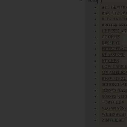
SÜSS
AUS DEM O
BAKE TOGE
BLECHKUC
BROT & BR
CHEESECAK
COOKIES
DESSERT
HEFEGEBÄC
KLASSIKER
KUCHEN
LOW CARB 
MY AMERIC
REZEPTE ZU
SCHOKOLAD
SÜSSES HAU
SÜSSES KLE
TÖRTCHEN
VEGAN SÜSS
WEIHNACHT
ZIMTLIEBE