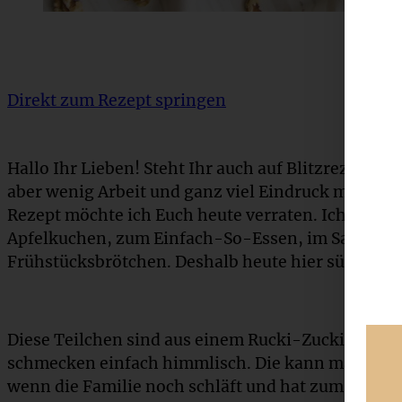
Direkt zum Rezept springen
Hallo Ihr Lieben! Steht Ihr auch auf Blitzrezepte
aber wenig Arbeit und ganz viel Eindruck machen?
Rezept möchte ich Euch heute verraten. Ich liebe 
Apfelkuchen, zum Einfach-So-Essen, im Salat un
Frühstücksbrötchen. Deshalb heute hier süße Wal
Diese Teilchen sind aus einem Rucki-Zucki-Quar
schmecken einfach himmlisch. Die kann man am
wenn die Familie noch schläft und hat zum Frühstü