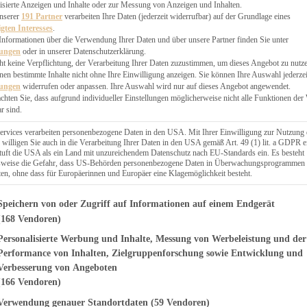
EN, CHUTNEYS
isierte Anzeigen und Inhalte oder zur Messung von Anzeigen und Inhalten.
BLINGSESSEN
unserer
191 Partner
verarbeiten Ihre Daten (jederzeit widerrufbar) auf der Grundlage eines
igten Interesses
.
SCHENKE
Informationen über die Verwendung Ihrer Daten und über unsere Partner finden Sie unter
PTE
lungen
oder in unserer Datenschutzerklärung.
 PIES
ht keine Verpflichtung, der Verarbeitung Ihrer Daten zuzustimmen, um dieses Angebot zu nutz
en bestimmte Inhalte nicht ohne Ihre Einwilligung anzeigen. Sie können Ihre Auswahl jederzei
lungen
widerrufen oder anpassen. Ihre Auswahl wird nur auf dieses Angebot angewendet.
achten Sie, dass aufgrund individueller Einstellungen möglicherweise nicht alle Funktionen der
r sind.
ERWEGS
ervices verarbeiten personenbezogene Daten in den USA. Mit Ihrer Einwilligung zur Nutzung 
 willigen Sie auch in die Verarbeitung Ihrer Daten in den USA gemäß Art. 49 (1) lit. a GDPR e
uft die USA als ein Land mit unzureichendem Datenschutz nach EU-Standards ein. Es besteht
Suche
lsweise die Gefahr, dass US-Behörden personenbezogene Daten in Überwachungsprogrammen
ten, ohne dass für Europäerinnen und Europäer eine Klagemöglichkeit besteht.
genden finden Sie eine Liste der Zwecke des IAB Transparency and Consent Fr
Speichern von oder Zugriff auf Informationen auf einem Endgerät
(168 Vendoren)
Personalisierte Werbung und Inhalte, Messung von Werbeleistung und der
EPTE ZU OSTERN
 Quark-Öl-Teig
Performance von Inhalten, Zielgruppenforschung sowie Entwicklung und
Verbesserung von Angeboten
(166 Vendoren)
Verwendung genauer Standortdaten
(59 Vendoren)