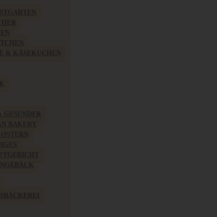
BSTGARTEN
THER
HEN
ÖTCHEN
E & KÄSEKUCHEN
K
& GESÜNDER
AN BAKERY
 OSTERN
IGES
PTGERICHT
INGEBÄCK
SBÄCKEREI