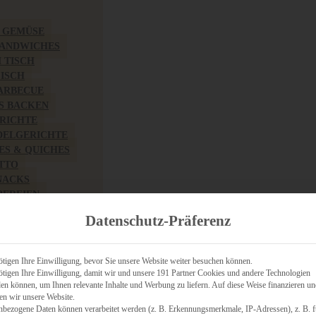
& GEMÜSE
SANDWICHES
M TISCH
FISCH
BARBECUE
S BACKEN
RICHTE
DELGERICHTE
TES & QUICHES
OTTO
NACKS
PEREIEN
ZHAFT
Datenschutz-Präferenz
CHES
tigen Ihre Einwilligung, bevor Sie unsere Website weiter besuchen können.
tigen Ihre Einwilligung, damit wir und unsere 191 Partner Cookies und andere Technologien
n können, um Ihnen relevante Inhalte und Werbung zu liefern. Auf diese Weise finanzieren u
RICH
en wir unsere Website.
FRÜHSTÜCK
nbezogene Daten können verarbeitet werden (z. B. Erkennungsmerkmale, IP-Adressen), z. B. f