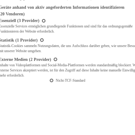
Geräte anhand von aktiv angeforderten Informationen identifizieren
(20 Vendoren)
t eine Liste der Service-Gruppen, für die eine Einwilligung erteilt werden ka
Essenziell
(3 Provider)
Essenzielle Services ermöglichen grundlegende Funktionen und sind für das ordnungsgemäße
Funktionieren der Website erforderlich.
Statistik
(1 Provider)
Statistik-Cookies sammeln Nutzungsdaten, die uns Aufschluss darüber geben, wie unsere Besu
mit unserer Website umgehen.
Externe Medien
(2 Provider)
Inhalte von Videoplattformen und Social-Media-Plattformen werden standardmäßig blockiert. 
externe Services akzeptiert werden, ist für den Zugriff auf diese Inhalte keine manuelle Einwill
mehr erforderlich.
Nicht-TCF-Standard