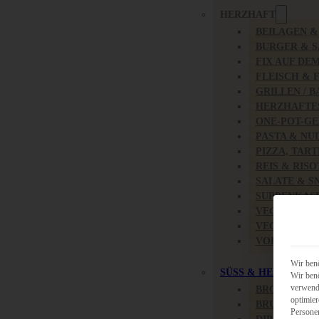
HERZHAFT
BEILAGEN 
BURGER & 
FIX AUF DE
FLEISCH & 
GRILLEN / 
HERZHAFTE
ONE-POT-GE
PASTA & NU
PIZZA, TAR
REIS & RIS
SALATE & S
SUPPENKAS
VEGAN HER
VEGETARIS
VORSPEISEN
Wir benö
SÜSS & HERZHAFT
Wir benö
verwende
BROTAUFST
optimier
BRUNCH & 
Persone