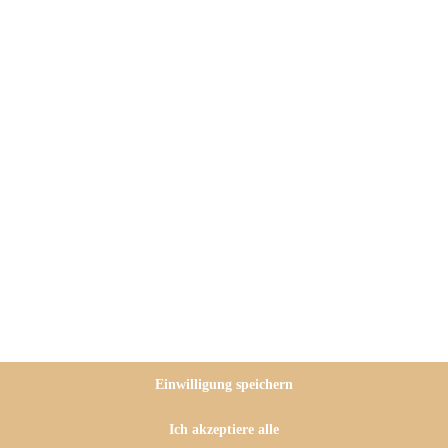
, die wahnsinnig gut schmecken,
 Also ich schon…. und so ein
ja Walnüsse, beispielsweise zum
d eben auch in meinen
nuss-Brötchen für Euch!
k-Öl-Teig gemacht und
Einwilligung speichern
 Sonntagmorgen früh machen,
ck tolle frische Brötchen.
Ich akzeptiere alle