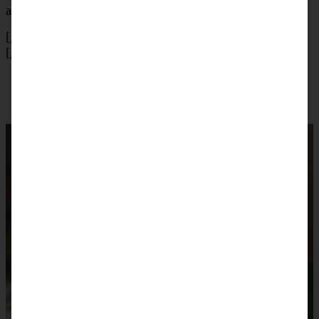
aus der Form lösen. Mit Puderzucker bestäubt servieren.
[/tab]
[/tabs]