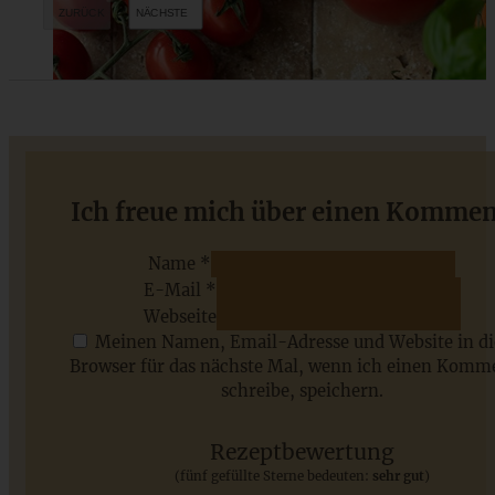
Rhabarber Rührkuchen / Kastenkuchen mit Streuseln
Ich freue mich über einen Kommen
Name *
E-Mail *
ZUM BEITRAG
Webseite
Meinen Namen, Email-Adresse und Website in d
Browser für das nächste Mal, wenn ich einen Komm
schreibe, speichern.
Saisonale Rezepte im Juli - meine 7 sommerlichen
Lieblinge, die Ihr jetzt unbedingt ausprobieren solltet
Rezeptbewertung
(fünf gefüllte Sterne bedeuten:
sehr gut
)