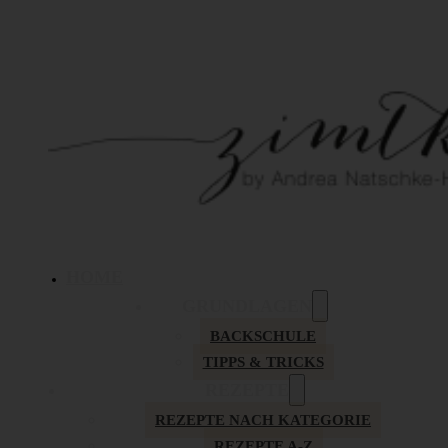
HOME
GRUNDLAGEN
BACKSCHULE
TIPPS & TRICKS
REZEPTE
REZEPTE NACH KATEGORIE
REZEPTE A-Z