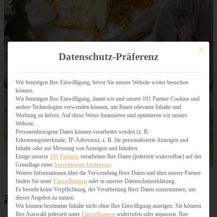
Mit dies
Datenschutz-Präferenz
Wir benötigen Ihre Einwilligung, bevor Sie unsere Website weiter besuchen
können.
Wir benötigen Ihre Einwilligung, damit wir und unsere 191 Partner Cookies und
andere Technologien verwenden können, um Ihnen relevante Inhalte und
Werbung zu liefern. Auf diese Weise finanzieren und optimieren wir unsere
Website.
Personenbezogene Daten können verarbeitet werden (z. B.
Erkennungsmerkmale, IP-Adressen), z. B. für personalisierte Anzeigen und
Inhalte oder zur Messung von Anzeigen und Inhalten.
Einige unserer
191 Partner
verarbeiten Ihre Daten (jederzeit widerrufbar) auf der
Grundlage eines
berechtigten Interesses
.
Weitere Informationen über die Verwendung Ihrer Daten und über unsere Partner
finden Sie unter
Einstellungen
oder in unserer Datenschutzerklärung.
Es besteht keine Verpflichtung, der Verarbeitung Ihrer Daten zuzustimmen, um
Zutaten für Rhabarber Joghurtkuchen
dieses Angebot zu nutzen.
Wir können bestimmte Inhalte nicht ohne Ihre Einwilligung anzeigen. Sie können
Ihre Auswahl jederzeit unter
Einstellungen
widerrufen oder anpassen. Ihre