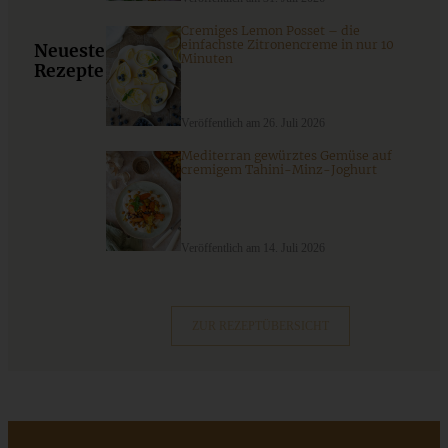
Cremiges Lemon Posset – die
Pistazien-Friands mit Brombeeren
einfachste Zitronencreme in nur 10
Neueste
Minuten
Rezepte
Veröffentlich am 26. Juli 2026
ZUM BEITRAG
Mediterran gewürztes Gemüse auf
cremigem Tahini-Minz-Joghurt
Cremiges Lemon Posset - die einfachste Zitronencreme in
nur 10 Minuten
Veröffentlich am 14. Juli 2026
ZUM BEITRAG
ZUR REZEPTÜBERSICHT