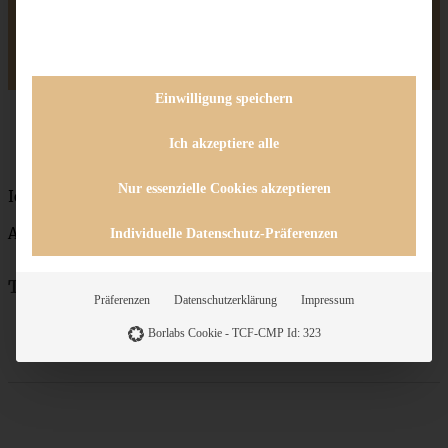
AUSPROBIERT?
Teile ein Foto und tagge mich bei Instagram, ich kann kaum
erwarten zu sehen, was Du aus dem Rezept gemacht hast.
Einwilligung speichern
Ich akzeptiere alle
Nur essenzielle Cookies akzeptieren
Ich wünsch’ Euch was!
Andrea
Individuelle Datenschutz-Präferenzen
Teile das Rezept
Präferenzen
Datenschutzerklärung
Impressum
Borlabs Cookie - TCF-CMP Id: 323