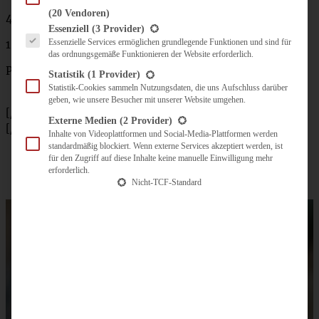
(20 Vendoren)
400 g Rhabarber
Es folgt eine Liste der Service-Gruppen, für die eine Einwilligung erteilt werden kann.
Essenziell
(3 Provider)
Essenzielle Services ermöglichen grundlegende Funktionen und sind für
1 Handvoll Pistazien gehackt oder Mandelplättchen
das ordnungsgemäße Funktionieren der Website erforderlich.
Puderzucker zum Bestäuben
Statistik
(1 Provider)
Statistik-Cookies sammeln Nutzungsdaten, die uns Aufschluss darüber
geben, wie unsere Besucher mit unserer Website umgehen.
[/tab]
Externe Medien
(2 Provider)
[/tabs]
Inhalte von Videoplattformen und Social-Media-Plattformen werden
standardmäßig blockiert. Wenn externe Services akzeptiert werden, ist
für den Zugriff auf diese Inhalte keine manuelle Einwilligung mehr
erforderlich.
Nicht-TCF-Standard