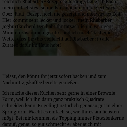
reichlich Rhabarber-Rezepte, allerdings habe ich Euch
mein einfachstes, schnellstes und unkompliziertestes
Ober-Fluff-Rezept noch nie gezeigt und nun wird es Zeit!
Hier kommt sehr lecker und locker: mein
Rhabarber
Joghurtkuchen!
Den habt Ihr tatsächlich in wenigen
Minuten zusammen gerührt und ich mach’ fast eine
Wette, dass Ihr (bis vielleicht auf Rhabarber :) ) alle
Zutaten dafür im Haus habt!
Heisst, den könnt Ihr jetzt sofort backen und zum
Nachmittagskaffee bereits genießen.
Ich mache diesen Kuchen sehr gerne in einer Brownie-
Form, weil ich ihn dann ganz praktisch Quadrate
schneiden kann. Er gelingt natürlich genauso gut in einer
Springform. Macht es einfach so, wie Ihr es am liebsten
mögt. Bei mir kommen als Topping immer Pistazienkerne
darauf, genau so gut schmeckt er aber auch mit