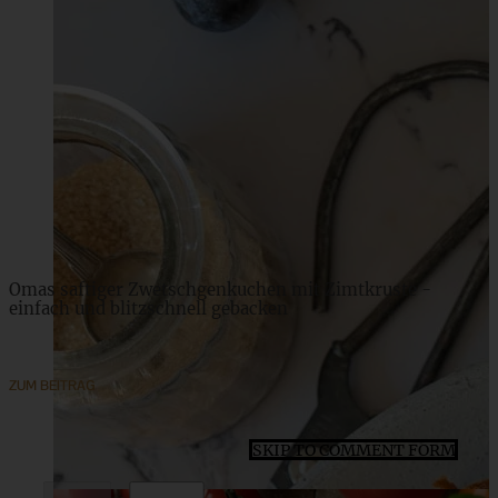
Pistazien-Kokos-Tarte mit Rhabarber-Kompott
ZUM BEITRAG
Omas saftiger Zwetschgenkuchen mit Zimtkruste -
einfach und blitzschnell gebacken
ZUM BEITRAG
SKIP TO COMMENT FORM