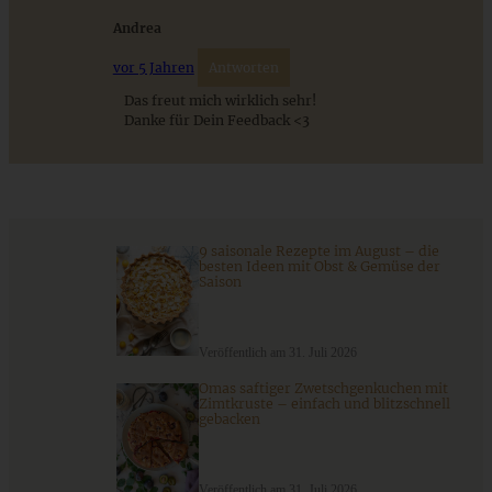
Andrea
ZUM BEITRAG
vor 5 Jahren
Antworten
Das freut mich wirklich sehr!
Danke für Dein Feedback <3
9 saisonale Rezepte im August – die besten Ideen mit Obst
& Gemüse der Saison
ZUM BEITRAG
9 saisonale Rezepte im August – die
besten Ideen mit Obst & Gemüse der
Saison
Veröffentlich am 31. Juli 2026
Omas saftiger Zwetschgenkuchen mit
Zimtkruste – einfach und blitzschnell
gebacken
Veröffentlich am 31. Juli 2026