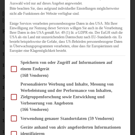
Auswahl wird nur auf dieses Angebot angewendet.
Bitte beachten Sie, dass aufgrund individueller Einstellungen möglicherweise
[tabs]
nicht alle Funktionen der Website verfügbar sind.
[tab title=”Zutaten”]
Einige Services verarbeiten personenbezogene Daten in den USA. Mit Ihrer
Einwilligung zur Nutzung dieser Services willigen Sie auch in die Verarbeitung
Für eine Springform von 26 cm oder eine Brownieform:
Ihrer Daten in den USA gemäß Art. 49 (1) lit. a GDPR ein. Der EuGH stuft die
USA als ein Land mit unzureichendem Datenschutz nach EU-Standards ein. Es
besteht beispielsweise die Gefahr, dass US-Behörden personenbezogene Daten
150 g sehr weiche Butter
in Überwachungsprogrammen verarbeiten, ohne dass für Europäerinnen und
Europäer eine Klagemöglichkeit besteht.
175 g Zucker
Im Folgenden finden Sie eine Liste der Zwecke des IAB Transparency and Consent Fram
Speichern von oder Zugriff auf Informationen auf
1 TL Vanille-Paste
einem Endgerät
3 Eier
(168 Vendoren)
Personalisierte Werbung und Inhalte, Messung von
150 g Naturjoghurt
Werbeleistung und der Performance von Inhalten,
Zielgruppenforschung sowie Entwicklung und
260 g Mehl
Verbesserung von Angeboten
1 TL Backpulver
(166 Vendoren)
Verwendung genauer Standortdaten
(59 Vendoren)
1/2 TL Natron
Geräte anhand von aktiv angeforderten Informationen
1 TL Zitronenabrieb einer Bio-Zitrone
identifizieren