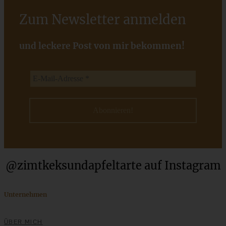
Zum Newsletter anmelden
und leckere Post von mir bekommen!
Erdbeer-Kokos-Dessert im Glas – Erdbeer-Kokos-Trifle
ZUM BEITRAG
Stracciatella-Quarkcreme mit Kirschgrütze - einfaches
@zimtkeksundapfeltarte auf Instagram
Dessert im Glas
Unternehmen
ZUM BEITRAG
ÜBER MICH