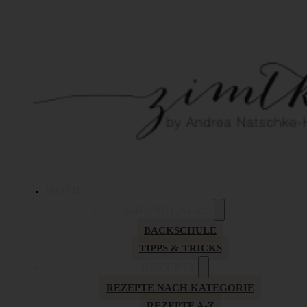
HOME
GRUNDLAGEN
BACKSCHULE
TIPPS & TRICKS
REZEPTE
REZEPTE NACH KATEGORIE
REZEPTE A-Z