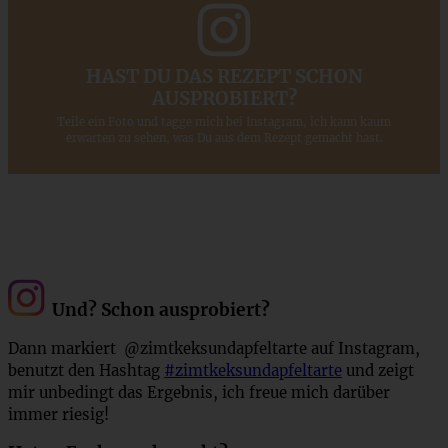
HAST DU DAS REZEPT SCHON
AUSPROBIERT?
Teile ein Foto und tagge mich bei Instagram, ich kann kaum
erwarten zu sehen, was Du aus dem Rezept gemacht hast.
Und? Schon ausprobiert?
Dann markiert @zimtkeksundapfeltarte auf Instagram,
benutzt den Hashtag
#zimtkeksundapfeltarte
und zeigt
mir unbedingt das Ergebnis, ich freue mich darüber
immer riesig!