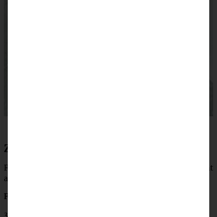
Zutaten klassischer Bienenstich
Für eine
Springform von 26 cm Durchmesser:
(24 cm geht
auch!)
Für den Hefeteig:
375 Gramm Mehl