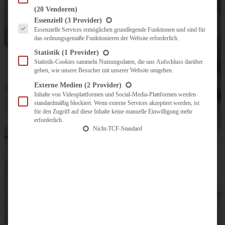
(20 Vendoren)
Es folgt eine Liste der Service-Gruppen, für die eine Einwilligung erteilt werden kann.
Essenziell
(3 Provider)
Essenzielle Services ermöglichen grundlegende Funktionen und sind für
das ordnungsgemäße Funktionieren der Website erforderlich.
Statistik
(1 Provider)
Statistik-Cookies sammeln Nutzungsdaten, die uns Aufschluss darüber
geben, wie unsere Besucher mit unserer Website umgehen.
Externe Medien
(2 Provider)
Inhalte von Videoplattformen und Social-Media-Plattformen werden
standardmäßig blockiert. Wenn externe Services akzeptiert werden, ist
für den Zugriff auf diese Inhalte keine manuelle Einwilligung mehr
erforderlich.
Nicht-TCF-Standard