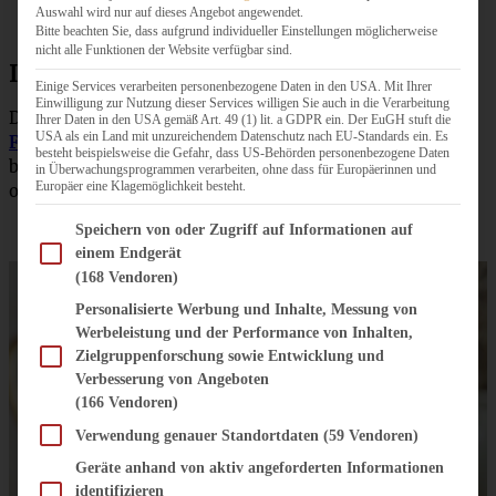
Auswahl wird nur auf dieses Angebot angewendet.
Bitte beachten Sie, dass aufgrund individueller Einstellungen möglicherweise
nicht alle Funktionen der Website verfügbar sind.
Ihr habt noch mehr Lust auf Klassiker?
Einige Services verarbeiten personenbezogene Daten in den USA. Mit Ihrer
Einwilligung zur Nutzung dieser Services willigen Sie auch in die Verarbeitung
Dann schaut doch mal unbedingt hier vorbei:
Omas
Ihrer Daten in den USA gemäß Art. 49 (1) lit. a GDPR ein. Der EuGH stuft die
USA als ein Land mit unzureichendem Datenschutz nach EU-Standards ein. Es
Frankfurter Kranz
oder
Schwarzwälder Kirsch Torte
oder
besteht beispielsweise die Gefahr, dass US-Behörden personenbezogene Daten
beim
klassischen
Käsekuchen
, bei der
Käsesahne-Torte
in Überwachungsprogrammen verarbeiten, ohne dass für Europäerinnen und
Europäer eine Klagemöglichkeit besteht.
oder vielleicht bei
Omas Streuselkuchen mit Pudding
.
Im Folgenden finden Sie eine Liste der Zwecke des IAB Transparency and Consent Fram
Speichern von oder Zugriff auf Informationen auf
einem Endgerät
(168 Vendoren)
Personalisierte Werbung und Inhalte, Messung von
Werbeleistung und der Performance von Inhalten,
Zielgruppenforschung sowie Entwicklung und
Verbesserung von Angeboten
(166 Vendoren)
Verwendung genauer Standortdaten
(59 Vendoren)
Geräte anhand von aktiv angeforderten Informationen
identifizieren