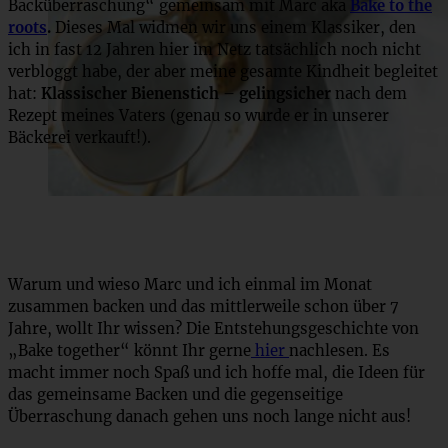
Backüberraschung“ gemeinsam mit Marc aka
Bake to the
roots
.
Dieses Mal widmen wir uns einem Klassiker, den
ich in fast 12 Jahren hier im Netz tatsächlich noch nicht
verbloggt habe, der aber meine gesamte Kindheit begleitet
hat:
Klassischer Bienenstich – gelingsicher
nach dem
Rezept meines Vaters (genau so wurde er in unserer
Bäckerei verkauft!).
Warum und wieso Marc und ich einmal im Monat
zusammen backen und das mittlerweile schon über 7
Jahre, wollt Ihr wissen? Die Entstehungsgeschichte von
„Bake together“ könnt Ihr gerne
hier
nachlesen. Es
macht immer noch Spaß und ich hoffe mal, die Ideen für
das gemeinsame Backen und die gegenseitige
Überraschung danach gehen uns noch lange nicht aus!