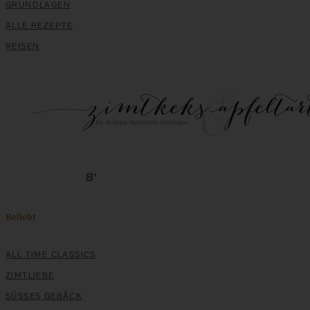
GRUNDLAGEN
ALLE REZEPTE
REISEN
Klassisches Rindergulasch – Mom’s cooking friday
ZUM BEITRAG
Beliebt
Mediterran gewürztes Gemüse auf cremigem Tahini-
Minz-Joghurt
ALL TIME CLASSICS
ZIMTLIEBE
ZUM BEITRAG
SÜSSES GEBÄCK