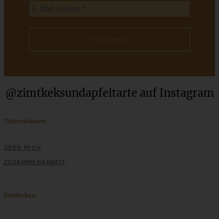
Vegetarische, cremige Kartoffelsuppe
ZUM BEITRAG
@zimtkeksundapfeltarte auf Instagram
Stracciatella-Quarkcreme mit Kirschgrütze - einfaches
Dessert im Glas
Unternehmen
ÜBER MICH
ZUM BEITRAG
ZUSAMMENARBEIT
Entdecken