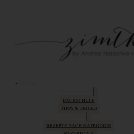
HOME
GRUNDLAGEN
BACKSCHULE
TIPPS & TRICKS
REZEPTE
REZEPTE NACH KATEGORIE
REZEPTE A-Z