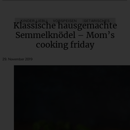
KINDER-LIEBLINGSESSEN
VORSPEISEN
VEGETARISCHES
Klassische hausgemachte
Semmelknödel – Mom’s
cooking friday
29. November 2019