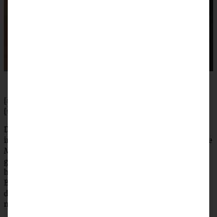
[tabs]
[tab title=”Zubereitung”]
Die Brötchen in Scheiben (so machen es die Bayern) oder
in Würfel schneiden und in eine große Schüssel geben. Die
Milch erhitzen (nicht kochen) und über die Brotwürfel
gießen, quellen lassen. Inzwischen die Petersilie klein
hacken und die Zwiebel in sehr kleine Würfel schneiden.
Butter in einer kleinen Pfanne erhitzen und die Zwiebel
darin glasig dünsten. Beiseite stellen. Einen großen Topf
mit reichlich Salzwasser zum Kochen bringen.