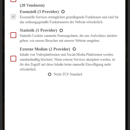
(20 Vendoren)
Es folgt eine Liste der Service-Gruppen, für die eine Einwilligung erteilt werden kann.
Essenziell
(3 Provider)
Essenzielle Services ermöglichen grundlegende Funktionen und sind für
das ordnungsgemäße Funktionieren der Website erforderlich.
Statistik
(1 Provider)
Statistik-Cookies sammeln Nutzungsdaten, die uns Aufschluss darüber
geben, wie unsere Besucher mit unserer Website umgehen.
Externe Medien
(2 Provider)
Inhalte von Videoplattformen und Social-Media-Plattformen werden
standardmäßig blockiert. Wenn externe Services akzeptiert werden, ist
für den Zugriff auf diese Inhalte keine manuelle Einwilligung mehr
erforderlich.
Nicht-TCF-Standard