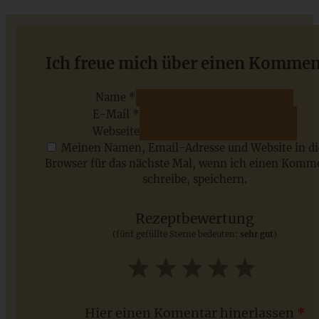
Würzige Bärlauchknödel mit Bergkäse und brauner Butter
Ich freue mich über einen Kommen
Name *
E-Mail *
ZUM BEITRAG
Webseite
Meinen Namen, Email-Adresse und Website in d
Browser für das nächste Mal, wenn ich einen Komm
schreibe, speichern.
Saisonale Rezepte im Juli - meine 7 sommerlichen
Lieblinge, die Ihr jetzt unbedingt ausprobieren solltet
Rezeptbewertung
(fünf gefüllte Sterne bedeuten:
sehr gut
)
ZUM BEITRAG
1
2
3
4
5
Star
Stars
Stars
Stars
Stars
Hier einen Komentar hinerlassen
*