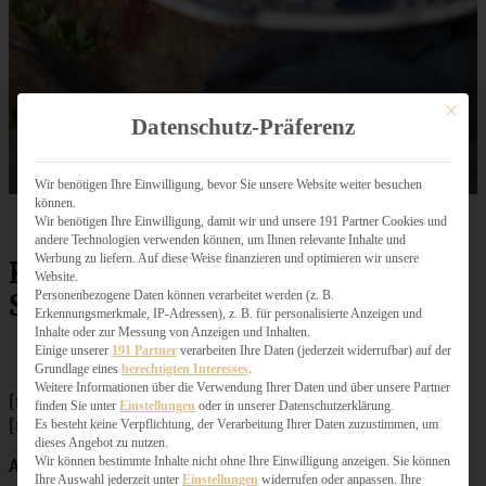
Mit dies
Datenschutz-Präferenz
Wir benötigen Ihre Einwilligung, bevor Sie unsere Website weiter besuchen
können.
Wir benötigen Ihre Einwilligung, damit wir und unsere 191 Partner Cookies und
andere Technologien verwenden können, um Ihnen relevante Inhalte und
Werbung zu liefern. Auf diese Weise finanzieren und optimieren wir unsere
Klassische hausgemachte
Website.
Personenbezogene Daten können verarbeitet werden (z. B.
Semmelknödel
Erkennungsmerkmale, IP-Adressen), z. B. für personalisierte Anzeigen und
Inhalte oder zur Messung von Anzeigen und Inhalten.
Einige unserer
191 Partner
verarbeiten Ihre Daten (jederzeit widerrufbar) auf der
Grundlage eines
berechtigten Interesses
.
Weitere Informationen über die Verwendung Ihrer Daten und über unsere Partner
[tabs]
finden Sie unter
Einstellungen
oder in unserer Datenschutzerklärung.
[tab title=”Zutaten”]
Es besteht keine Verpflichtung, der Verarbeitung Ihrer Daten zuzustimmen, um
dieses Angebot zu nutzen.
Wir können bestimmte Inhalte nicht ohne Ihre Einwilligung anzeigen. Sie können
Ausreichend für 4 Personen:
Ihre Auswahl jederzeit unter
Einstellungen
widerrufen oder anpassen. Ihre