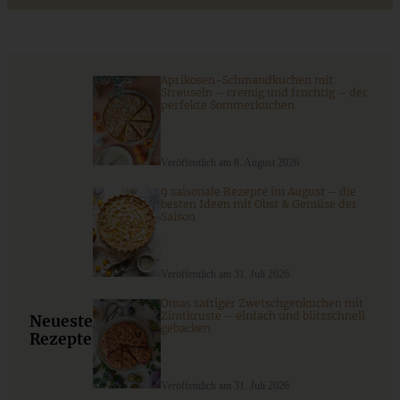
9 saisonale Rezepte im August – die besten Ideen mit Obst
& Gemüse der Saison
Aprikosen-Schmandkuchen mit
ZUM BEITRAG
Streuseln – cremig und fruchtig – der
perfekte Sommerkuchen
Veröffentlich am 8. August 2026
9 saisonale Rezepte im August – die
besten Ideen mit Obst & Gemüse der
Saison
Veröffentlich am 31. Juli 2026
Omas saftiger Zwetschgenkuchen mit
Zimtkruste – einfach und blitzschnell
Neueste
gebacken
Rezepte
Meine beste Frankfurter Grüne Soße – Grie Soß’
Veröffentlich am 31. Juli 2026