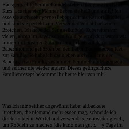
Hausgemachte
Semmelknödel
stehen hier ganz hoch im
Kurs…. meine vier Männer lieben sie heiß und innig! Ich
esse sie auch sehr gerne (lieber noch als Kartoffelklöße)
und sind sie perfekt zum Verwenden von altbackenen
Brötchen. Ich habe das Semmelknödel-Zubereiten vor
vielen Jahren im Bayerischen Wald gelernt, dort waren wir
immer mit unseren Söhnen zum Urlaub auf dem
Bauernhof und gehörten bei den lieben Bauersleuten fast
zur Familie. So habe ich dann eben auch mal mit der
Bäuerin, Frau Frankl, zusammen Semmelknödel gemacht
und seither nie wieder anders! Dieses gelingsichere
Familienrezept bekommt Ihr heute hier von mir!
Was ich mir seither angewöhnt habe: altbackene
Brötchen, die niemand mehr essen mag, schneide ich
direkt in kleine Würfel und verwende sie entweder gleich,
um Knödeln zu machen (die kann man gut 4 – 5 Tage im