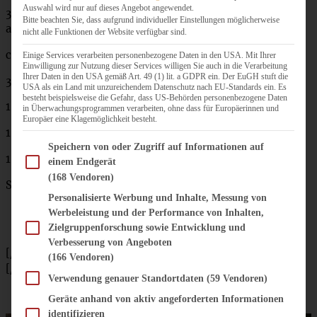
Auswahl wird nur auf dieses Angebot angewendet.
300 g Brötchen (Semmeln) vom Vortag (Baguette geht
Bitte beachten Sie, dass aufgrund individueller Einstellungen möglicherweise
auch)
nicht alle Funktionen der Website verfügbar sind.
ca. 1/4 l Milch
Einige Services verarbeiten personenbezogene Daten in den USA. Mit Ihrer
Einwilligung zur Nutzung dieser Services willigen Sie auch in die Verarbeitung
Ihrer Daten in den USA gemäß Art. 49 (1) lit. a GDPR ein. Der EuGH stuft die
3 Eier
USA als ein Land mit unzureichendem Datenschutz nach EU-Standards ein. Es
besteht beispielsweise die Gefahr, dass US-Behörden personenbezogene Daten
1 – 2 EL gehackte Petersilie (nach Geschmack)
in Überwachungsprogrammen verarbeiten, ohne dass für Europäerinnen und
Europäer eine Klagemöglichkeit besteht.
1 Zwiebel
Im Folgenden finden Sie eine Liste der Zwecke des IAB Transparency and Consent Fram
Speichern von oder Zugriff auf Informationen auf
1 EL Butter
einem Endgerät
(168 Vendoren)
Salz, Pfeffer, Muskatnuss
Personalisierte Werbung und Inhalte, Messung von
Werbeleistung und der Performance von Inhalten,
Zielgruppenforschung sowie Entwicklung und
Verbesserung von Angeboten
[/tab]
(166 Vendoren)
[/tabs]
Verwendung genauer Standortdaten
(59 Vendoren)
Geräte anhand von aktiv angeforderten Informationen
identifizieren