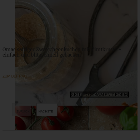
ZUM BEITRAG
Omas saftiger Zwetschgenkuchen mit Zimtkruste -
einfach und blitzschnell gebacken
ZUM BEITRAG
SKIP TO COMMENT FORM