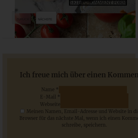
SKIP TO COMMENT FORM
Mohnstriezel mit Streuseln
Ich freue mich über einen Kommen
Name *
E-Mail *
ZUM BEITRAG
Webseite
Meinen Namen, Email-Adresse und Website in d
Browser für das nächste Mal, wenn ich einen Komm
schreibe, speichern.
Saisonale Rezepte im Juli - meine 7 sommerlichen
Lieblinge, die Ihr jetzt unbedingt ausprobieren solltet