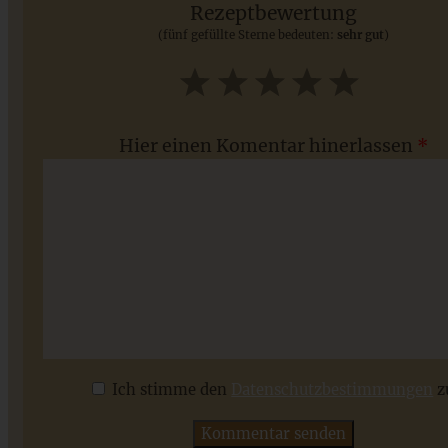
Rezeptbewertung
(fünf gefüllte Sterne bedeuten:
sehr gut
)
ZUM BEITRAG
1
2
3
4
5
Star
Stars
Stars
Stars
Stars
Hier einen Komentar hinerlassen
*
Saftige Rhabarber-Muffins mit knusprigen
Vanillestreuseln
Ich stimme den
Datenschutzbestimmungen
z
ZUM BEITRAG