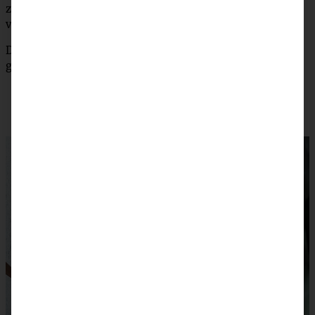
zu einem Guss rühren und diesen über den Streuseltalern
verteilen.
Dies Streuseltaler schmeckt am allerbesten frisch
gebacken!