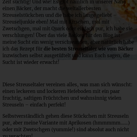
Zeit süchtig! Und wie! Es gibt nämlich in unserer Nähe
einen Bäcker, der macht die weltallerbesten
Streuselstückchen und die habe ich lange geliebt –
Streuseljunkie eben! Mal mit Kirschen, mal mit
Zwetschgen, mal mit Quark oder einfach pur, ich habe sie
verschlungen! Über das viele Backen für den Blog ist
meine Sucht ein wenig verschwunden, aber natürlich habe
ich das Rezept für
die besten Streuseltaler wie vom Bäcker
inzwischen selbst ausgetüftelt und kann Euch sagen, die
Sucht ist wieder erwacht!
Diese Streuseltaler vereinen alles, was man sich wünscht:
einen leckeren und lockeren Hefeboden mit ein paar
fruchtig, saftigen Früchtchen und wahnsinnig vielen
Streuseln – einfach perfekt!
Selbstverständlich gehen diese Stückchen mit Streuseln
pur, aber meine Variante mit Aprikosen (hmmmmm……)
oder mit Zwetschgen (yummie!) sind absolut auch nicht
zu verachten!