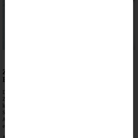
Zubereitung Streuseltaler wie vom
Bäcker
Die Hefe in der lauwarmen Milch zusammen mit etwas
Zucker auflösen. Für 10 Minuten stehen lassen, bis sich
kleine Bläschen bilden. Die restlichen Zutaten in eine
Schüssel geben und die Milch-Hefemischung zufügen.
Alles mit den Knethaken für mindestens 5 Minuten zu
einem geschmeidigen Teig verkneten.
Abgedeckt an einem warmen Ort für 45 Minuten gehen