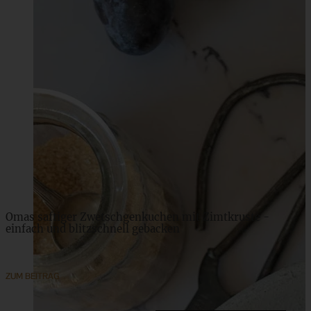
Omas Zwetschgendatschi mit Zwillingsteig und Streuseln
ZUM BEITRAG
Omas saftiger Zwetschgenkuchen mit Zimtkruste -
einfach und blitzschnell gebacken
ZUM BEITRAG