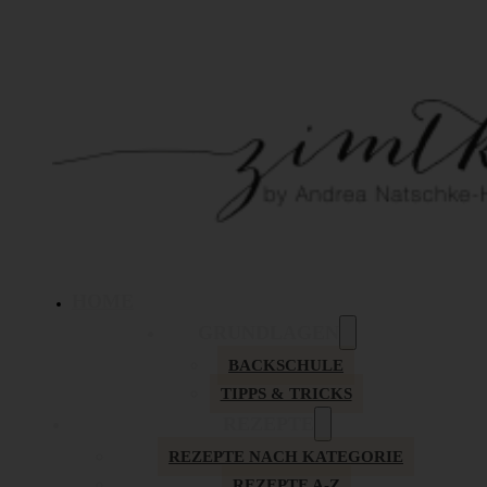
HOME
GRUNDLAGEN
BACKSCHULE
TIPPS & TRICKS
REZEPTE
REZEPTE NACH KATEGORIE
REZEPTE A-Z