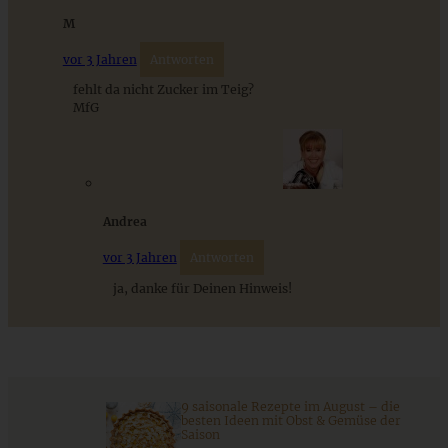
Streuselkuchen – ganz einfach
M
vor 3 Jahren
Antworten
ZUM BEITRAG
fehlt da nicht Zucker im Teig?
MfG
9 saisonale Rezepte im August – die besten Ideen mit Obst
& Gemüse der Saison
Andrea
ZUM BEITRAG
vor 3 Jahren
Antworten
ja, danke für Deinen Hinweis!
9 saisonale Rezepte im August – die
besten Ideen mit Obst & Gemüse der
Saison