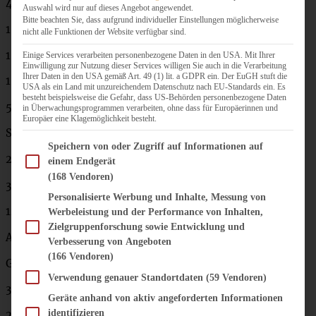
400 g Mehl (oder etwas mehr)
Auswahl wird nur auf dieses Angebot angewendet.
Bitte beachten Sie, dass aufgrund individueller Einstellungen möglicherweise
1 Ei
nicht alle Funktionen der Website verfügbar sind.
1 TL Vanille-Extrakt
Einige Services verarbeiten personenbezogene Daten in den USA. Mit Ihrer
Einwilligung zur Nutzung dieser Services willigen Sie auch in die Verarbeitung
Ihrer Daten in den USA gemäß Art. 49 (1) lit. a GDPR ein. Der EuGH stuft die
1 Prise Salz
USA als ein Land mit unzureichendem Datenschutz nach EU-Standards ein. Es
besteht beispielsweise die Gefahr, dass US-Behörden personenbezogene Daten
50 g sehr weiche Butter
in Überwachungsprogrammen verarbeiten, ohne dass für Europäerinnen und
Europäer eine Klagemöglichkeit besteht.
Streusel:
Im Folgenden finden Sie eine Liste der Zwecke des IAB Transparency and Consent Fram
Speichern von oder Zugriff auf Informationen auf
200 g kalte Butter
einem Endgerät
(168 Vendoren)
350 g Mehl
Personalisierte Werbung und Inhalte, Messung von
125 g Zucker
Werbeleistung und der Performance von Inhalten,
Zielgruppenforschung sowie Entwicklung und
Abrieb einer halben Zitrone
Verbesserung von Angeboten
(166 Vendoren)
Glasur:
Verwendung genauer Standortdaten
(59 Vendoren)
3 EL Zitronensaft
Geräte anhand von aktiv angeforderten Informationen
identifizieren
200 g Puderzucker