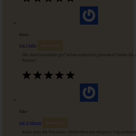
Cinnamon Rolls – Zimtschnecken mit Frischkäse-
Frosting
ZUM BEITRAG
Anna
vor 1 Jahr
Antworten
Die sind traumhaft gut! Schon mehrfach gebacken! Danke für d
9 saisonale Rezepte im August – die besten Ideen mit Obst
Rezept!
& Gemüse der Saison
ZUM BEITRAG
Elke
vor 2 Jahren
Antworten
Kann man die Pisrazien-Heferollen am näcgstrn Tag nochma