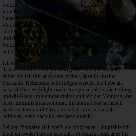
Fluffige Heferollen
,
Cinnamon-Rolls
, Zimtschnecken,
Kanelbullar – man kann nie genug Rezepte für diese
flauschigen Teile zur Hand haben, oder wie seht Ihr das?
Was ich schon seit geraumer Zeit einmal testen wollte,
sind Heferollen mit Pistazien. Ich liebe diese grünen Teile
und daher auch der – sehr gelungene – Versuch, sie in
Fluffigkeit zu verwandeln. Deswegen heute hier ganz neu
auf der Showbühne:
Lockere Pistazien-Heferollen.
Ich weiß ja von meinen bisherigen Rezepten mit Pistazien,
dass Ihr mindestens genauso große Fans davon seid,
daher bin ich mir auch sehr sicher, dass Ihr meine
Pistazien-Heferollen sehr mögen werdet. Ich habe als
zusätzliches Highlight noch Orangenschale in die Füllung
und die Glasur mit eingearbeitet und bin der Meinung, das
passt himmlisch zusammen. Ihr könnt aber natürlich
auch variieren und Zitronen- oder Limettenschale
beifügen, ganz nach Eurem Geschmack!
Bei den Pistazien (ich weiß, sie sind teuer!) empfehle ich
Euch entweder bereits geschälte Pistazien, oder aber Ihr