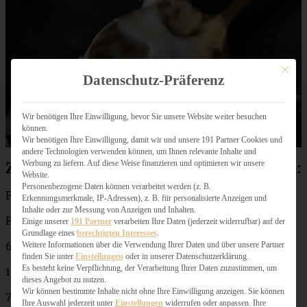
Mit dies
Datenschutz-Präferenz
Wir benötigen Ihre Einwilligung, bevor Sie unsere Website weiter besuchen
können.
Wir benötigen Ihre Einwilligung, damit wir und unsere 191 Partner Cookies und
andere Technologien verwenden können, um Ihnen relevante Inhalte und
Werbung zu liefern. Auf diese Weise finanzieren und optimieren wir unsere
Zutaten für lockere Pistazien-Heferollen:
Website.
Personenbezogene Daten können verarbeitet werden (z. B.
Für 12 Heferollen und eine
Form von 25 x 34 cm
Erkennungsmerkmale, IP-Adressen), z. B. für personalisierte Anzeigen und
Inhalte oder zur Messung von Anzeigen und Inhalten.
Für den Teig:
Einige unserer
191 Partner
verarbeiten Ihre Daten (jederzeit widerrufbar) auf der
Grundlage eines
berechtigten Interesses
.
600 g Mehl (plus etwas mehr zum Ausrollen
Weitere Informationen über die Verwendung Ihrer Daten und über unsere Partner
finden Sie unter
Einstellungen
oder in unserer Datenschutzerklärung.
Es besteht keine Verpflichtung, der Verarbeitung Ihrer Daten zuzustimmen, um
1/2 Würfel frische Hefe oder 1 Päckchen Trockenhefe
dieses Angebot zu nutzen.
Wir können bestimmte Inhalte nicht ohne Ihre Einwilligung anzeigen. Sie können
75 g Zucker
Ihre Auswahl jederzeit unter
Einstellungen
widerrufen oder anpassen. Ihre