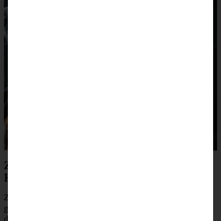
Zubereitung für lockere Pistazien-
Heferollen:
Zunächst macht Ihr den Hefeteig. Dafür das Mehl in eine
große Schüssel geben, eine Mulde in die Mitte drücken,
dann die Hefe und den Zucker hineingeben. Ungefähr die