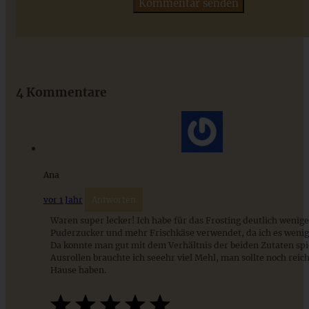
Das beste Rezept für Omas lockeren und buttrigen
Streuselkuchen - ganz einfach
4 Kommentare
ZUM BEITRAG
Ana
vor 1 Jahr
Antworten
Waren super lecker! Ich habe für das Frosting deutlich wenige
Puderzucker und mehr Frischkäse verwendet, da ich es wenig
Da konnte man gut mit dem Verhältnis der beiden Zutaten sp
Ausrollen brauchte ich seeehr viel Mehl, man sollte noch reich
Hause haben.