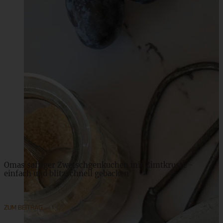
Pumpkin-Spice-Rolls – Kürbis-Zimtschnecken mit
Maple-Glasur
ZUM BEITRAG
Omas saftiger Zwetschgenkuchen mit Zimtkruste -
einfach und blitzschnell gebacken
ZUM BEITRAG