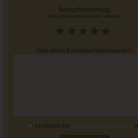
Lieblinge, die Ihr jetzt unbedingt ausprobieren solltet
Rezeptbewertung
(fünf gefüllte Sterne bedeuten:
sehr gut
)
ZUM BEITRAG
1
2
3
4
5
Star
Stars
Stars
Stars
Stars
Hier einen Komentar hinerlassen
*
Hefeknoten mit Aprikosen-Mandel-Füllung
Ich stimme den
Datenschutzbestimmungen
z
ZUM BEITRAG