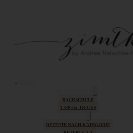
HOME
GRUNDLAGEN
BACKSCHULE
TIPPS & TRICKS
REZEPTE
REZEPTE NACH KATEGORIE
REZEPTE A-Z