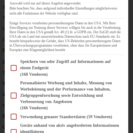
Auswahl wird nur auf dieses Angebot angewendet.
350 ml lauwarme Milch
Bitte beachten Sie, dass aufgrund individueller Einstellungen möglicherweise
nicht alle Funktionen der Website verfügbar sind.
75 g weiche Butter
Einige Services verarbeiten personenbezogene Daten in den USA. Mit Ihrer
Einwilligung zur Nutzung dieser Services willigen Sie auch in die Verarbeitung
1 Ei
Ihrer Daten in den USA gemäß Art. 49 (1) lit. a GDPR ein. Der EuGH stuft die
USA als ein Land mit unzureichendem Datenschutz nach EU-Standards ein. Es
1 Prise Salz
besteht beispielsweise die Gefahr, dass US-Behörden personenbezogene Daten
in Überwachungsprogrammen verarbeiten, ohne dass für Europäerinnen und
Für die Füllung:
Europäer eine Klagemöglichkeit besteht.
200 g Pistazien
Im Folgenden finden Sie eine Liste der Zwecke des IAB Transparency and Consent Fram
Speichern von oder Zugriff auf Informationen auf
einem Endgerät
75 g sehr weiche Butter
(168 Vendoren)
90 g Zucker
Personalisierte Werbung und Inhalte, Messung von
Werbeleistung und der Performance von Inhalten,
2 EL Honig
Zielgruppenforschung sowie Entwicklung und
Verbesserung von Angeboten
1 EL abgeriebene Schale einer Bio-Orange
(166 Vendoren)
80 ml Milch
Verwendung genauer Standortdaten
(59 Vendoren)
Geräte anhand von aktiv angeforderten Informationen
Glasur:
identifizieren