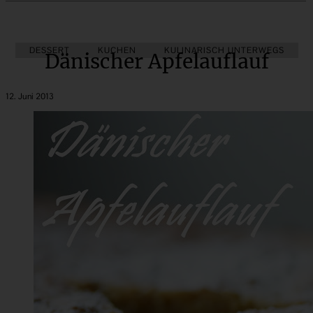
DESSERT
KUCHEN
KULINARISCH UNTERWEGS
Dänischer Apfelauflauf
12. Juni 2013