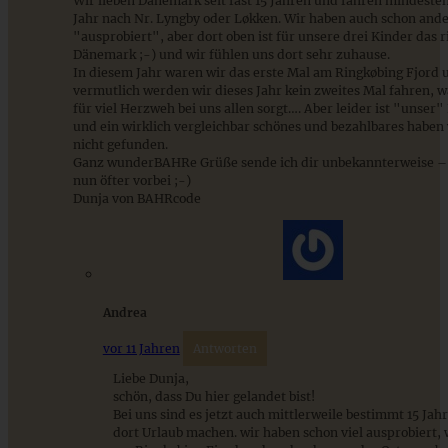
Wir lieben Dänemark seit fast 15 Jahren und fahren mindeste
Jahr nach Nr. Lyngby oder Løkken. Wir haben auch schon ande
"ausprobiert", aber dort oben ist für unsere drei Kinder das r
Omas versunkener Apfelkuchen – Apfelkuchen sehr fein
Dänemark ;-) und wir fühlen uns dort sehr zuhause.
In diesem Jahr waren wir das erste Mal am Ringkøbing Fjord 
vermutlich werden wir dieses Jahr kein zweites Mal fahren, w
für viel Herzweh bei uns allen sorgt…. Aber leider ist "unser"
und ein wirklich vergleichbar schönes und bezahlbares haben 
ZUM BEITRAG
nicht gefunden.
Ganz wunderBAHRe Grüße sende ich dir unbekannterweise – 
nun öfter vorbei ;-)
Dunja von BAHRcode
9 saisonale Rezepte im August – die besten Ideen mit Obst
& Gemüse der Saison
Andrea
ZUM BEITRAG
vor 11 Jahren
Antworten
Liebe Dunja,
schön, dass Du hier gelandet bist!
Bei uns sind es jetzt auch mittlerweile bestimmt 15 Jahr
dort Urlaub machen. wir haben schon viel ausprobiert,