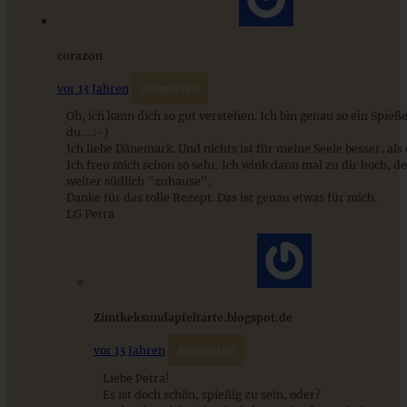
corazon
Mediterran gewürztes Gemüse auf cremigem Tahini-
vor 13 Jahren
Antworten
Minz-Joghurt
Oh, ich kann dich so gut verstehen. Ich bin genau so ein Spieß
du….:-)
Ich liebe Dänemark. Und nichts ist für meine Seele besser, als d
ZUM BEITRAG
Ich freu mich schon so sehr. Ich wink dann mal zu dir hoch, d
weiter südlich "zuhause".
Danke für das tolle Rezept. Das ist genau etwas für mich.
LG Petra
Zimtkeksundapfeltarte.blogspot.de
vor 13 Jahren
Antworten
Liebe Petra!
Es ist doch schön, spießig zu sein, oder?