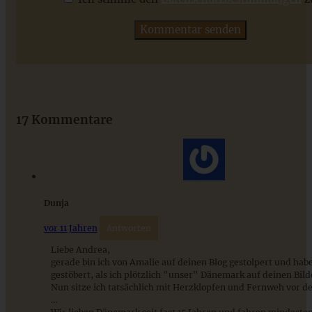
ZUM BEITRAG
Das beste Rezept für Omas lockeren und buttrigen
Streuselkuchen - ganz einfach
17 Kommentare
ZUM BEITRAG
Dunja
vor 11 Jahren
Antworten
Liebe Andrea,
gerade bin ich von Amalie auf deinen Blog gestolpert und hab
gestöbert, als ich plötzlich "unser" Dänemark auf deinen Bild
Nun sitze ich tatsächlich mit Herzklopfen und Fernweh vor 
…