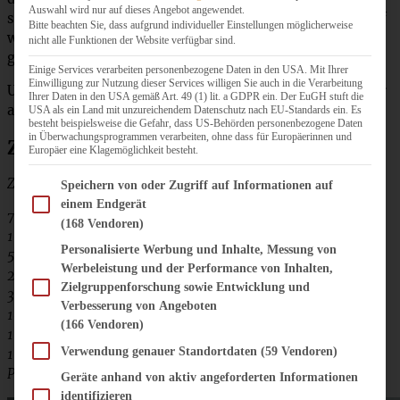
Auswahl wird nur auf dieses Angebot angewendet.
saftig, der ist bestimmt auch was für Euch! Dieser Auflauf
Bitte beachten Sie, dass aufgrund individueller Einstellungen möglicherweise
wird in Dänemark als Dessert gegessen, passt aber
nicht alle Funktionen der Website verfügbar sind.
genauso gut zum nachmittäglichen Kaffeestündchen.
Einige Services verarbeiten personenbezogene Daten in den USA. Mit Ihrer
Einwilligung zur Nutzung dieser Services willigen Sie auch in die Verarbeitung
Und ich garantiere Euch: kaum ist er auf dem Tisch, ist er
Ihrer Daten in den USA gemäß Art. 49 (1) lit. a GDPR ein. Der EuGH stuft die
auch schon weg!
USA als ein Land mit unzureichendem Datenschutz nach EU-Standards ein. Es
besteht beispielsweise die Gefahr, dass US-Behörden personenbezogene Daten
in Überwachungsprogrammen verarbeiten, ohne dass für Europäerinnen und
Zutaten dänischer Apfelauflauf:
Europäer eine Klagemöglichkeit besteht.
Zutaten für eine Form von 24 cm:
Im Folgenden finden Sie eine Liste der Zwecke des IAB Transparency and Consent Fram
Speichern von oder Zugriff auf Informationen auf
einem Endgerät
75 g weiche Butter
(168 Vendoren)
100 g und 2 EL Zucker
Personalisierte Werbung und Inhalte, Messung von
5 Scheiben Toastbrot
Werbeleistung und der Performance von Inhalten,
200 g Frischkäse
Zielgruppenforschung sowie Entwicklung und
3 Eier
Verbesserung von Angeboten
100 g gehackte Mandeln
(166 Vendoren)
1 kg Äpfel
Verwendung genauer Standortdaten
(59 Vendoren)
1 TL Zimt
Puderzucker zum Bestäuben
Geräte anhand von aktiv angeforderten Informationen
identifizieren