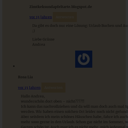
Zimtkeksundapfeltarte.blogspot.de
vor 13 Jahren
Antworten
Da gibt es doch nur eine Lösung: Urlaub Buchen und Au
;)
Liebe Grüsse
Andrea
“Köstlich backen mit Äpfeln” – mein zweites Buch und
saftiger Apfel-Walnuss-Streusel-Kuchen
Rosa Lia
ZUM BEITRAG
vor 13 Jahren
Antworten
Hallo Andrea,
wunderschön dort oben – nicht????!!
Ich kann das nachvollziehen und da will man doch auch mal S
Klassische Spargelcremesuppe aus Spargel und
werden. Wir haben einen solchen Ort leider noch nicht gefun
Spargelschalen ganz ohne Mehlschwitze
Aber seitdem ich mein schönes Häuschen habe, fahre ich auch
mehr sooo gerne in den Urlaub. Schon gar nicht im Sommer, 
Garten schön ist. Auch mag ich es nicht mehr, mich jedesmal 