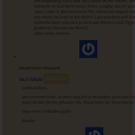
am Ringkobing Fjord und auch schon an der Ostsee, abe
Schönste ist und bleibt unser Norre Lyngby, wo wir jetzt
zum 7. oder 8. Mal hinfahren. Wir fahren im August und
mir schon ein Loch in den Bauch. Lass uns doch mal Kon
vielleicht kann man sich ja auch mit Häusern mal Tipp
probieren diesmal ein Neues!
Alles Liebe, Andrea
Super lecker: Rezept für Marmorkuchen mit Apfel
Amalie loves Denmark
ZUM BEITRAG
vor 13 Jahren
Antworten
Liebe Andrea,
guuuuuteeee Ecke, da oben mag ich es besonders gern und fr
Cremiges Lemon Posset - die einfachste Zitronencreme in
dass ich hier bei Dir gelandet bin. Wann fahrt Ihr denn wieder
nur 10 Minuten
Ganz viele Liebhabergrüße
Amalie
ZUM BEITRAG