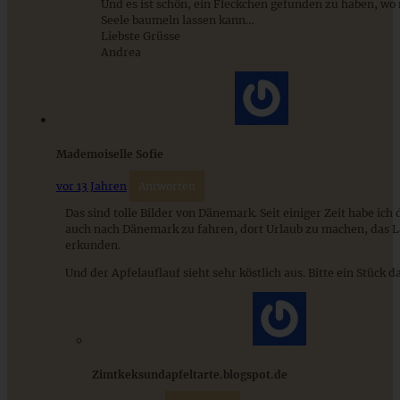
Und es ist schön, ein Fleckchen gefunden zu haben, wo
Omas blitzschneller und saftiger Apfelkompott-
Seele baumeln lassen kann…
Streuselkuchen
Liebste Grüsse
Andrea
ZUM BEITRAG
Mademoiselle Sofie
Schweizer Wurstsalat mit Käse - einfach, würzig und in 15
Minuten auf dem Tisch!
vor 13 Jahren
Antworten
Das sind tolle Bilder von Dänemark. Seit einiger Zeit habe ic
auch nach Dänemark zu fahren, dort Urlaub zu machen, das 
ZUM BEITRAG
erkunden.
Und der Apfelauflauf sieht sehr köstlich aus. Bitte ein Stück d
Zimtkeksundapfeltarte.blogspot.de