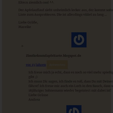
Dessert im Glas
Eltern ziemlich cool ^^.
Der Apfelauflauf sieht unheimlich lecker aus, der kommt sofor
Liste zum Ausprobieren. Die ist allerdings viiiiel zu lang …
ZUM BEITRAG
Liebe Grüße,
Mareike
Zimtkeksundapfeltarte.blogspot.de
vor 13 Jahren
Antworten
Ich freue mich ja echt, dass es noch so viel mehr spie
gibt ;)
Ich muss Dir sagen, ich finde es toll, dass Du mit Deine
fährst! Ich freue mir auch ein Loch in den Bauch, dass 
Schneller Zimt-Apfelkuchen mit ‘KRUPS und köstlich’
18jähriger Sohnemann wieder begeistert mit dabei ist!
Liebe Grüsse
Andrea
ZUM BEITRAG