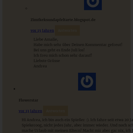
Zimtkeksundapfeltarte.blogspot.de
vor 13 Jahren
Antworten
Liebe Amalie,
Habe mich sehr über Deinen Kommentar gefreut!
Bei uns geht es Ende Juli los!
Ich freu mich schon sehr darauf!
Liebste Grüsse
Andrea
Blitzschneller Apfel-Rührkuchen mit knusprigen
Walnuss-Streuseln
Flowerstar
ZUM BEITRAG
vor 13 Jahren
Antworten
Hi Andrea, ich bin auch ein Spießer :). Ich fahre seit etwa 20 
Spiekeroog, nicht jedes Jahr, aber immer wieder. Und noch sc
Stracciatella-Quarkcreme mit Kirschgrütze - einfaches
mache Urlaub mit meinen Eltern! Macht mir aber gar nix, ich 