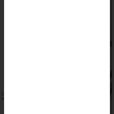
Apfel-Walnusskuchen mit karamellisierten Walnüssen
ZUM BEITRAG
Omas saftiger Zwetschgenkuchen mit Zimtkruste -
einfach und blitzschnell gebacken