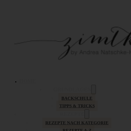
HOME
GRUNDLAGEN
BACKSCHULE
TIPPS & TRICKS
REZEPTE
REZEPTE NACH KATEGORIE
REZEPTE A-Z