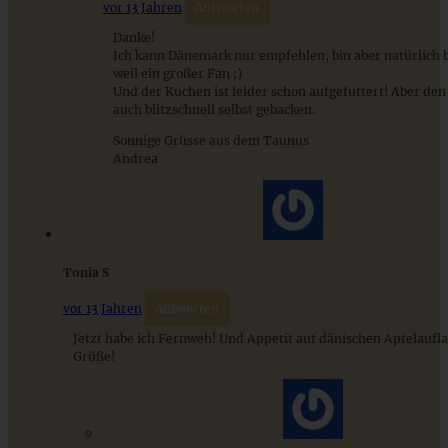
vor 13 Jahren
Antworten
Danke!
Ich kann Dänemark nur empfehlen, bin aber natürlich 
weil ein großer Fan ;)
Und der Kuchen ist leider schon aufgefuttert! Aber den
auch blitzschnell selbst gebacken.
Französischer Apfelkuchen – Gateaux invisible aux
pommes – saftig, fruchtig, ganz einfach!
Sonnige Grüsse aus dem Taunus
Andrea
ZUM BEITRAG
Tonia S
Einfache Sauerteigbrötchen mit Leinsamen - knusprig,
saftig und gelingsicher
vor 13 Jahren
Antworten
Jetzt habe ich Fernweh! Und Appetit auf dänischen Apfelaufla
Grüße!
ZUM BEITRAG