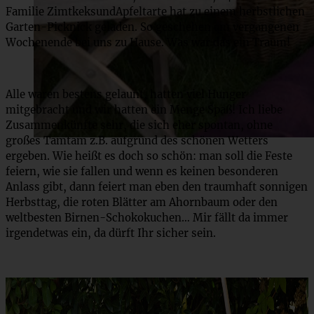
Familie ZimtkeksundApfeltarte hat zu einem herbstlichen
Garten-Picknick geladen. So geschehen am vergangenen
Wochenende bei uns zu Hause. Was war das ein Traum!
Alle waren bestens gelaunt, hatten viel Hunger
mitgebracht und wir hatten ein Menge Spaß! Ich liebe
Zusammenkünfte sehr, die sich eher spontan, ohne
großes Tamtam z.B. aufgrund des schönen Wetters
ergeben. Wie heißt es doch so schön: man soll die Feste
feiern, wie sie fallen und wenn es keinen besonderen
Anlass gibt, dann feiert man eben den traumhaft sonnigen
Herbsttag, die roten Blätter am Ahornbaum oder den
weltbesten Birnen-Schokokuchen… Mir fällt da immer
irgendetwas ein, da dürft Ihr sicher sein.