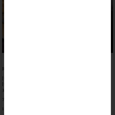
Rezept für Apfel-Walnuss-Schnecken
[tabs]
[tab title=”Zutaten”]
375 g Mehl
75 g Zucker
1 Prise Salz