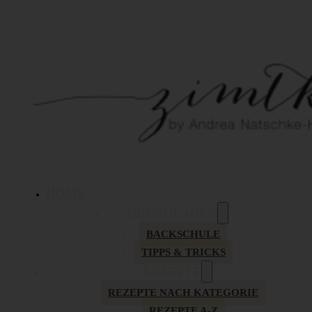
HOME
GRUNDLAGEN
BACKSCHULE
TIPPS & TRICKS
REZEPTE
REZEPTE NACH KATEGORIE
REZEPTE A-Z