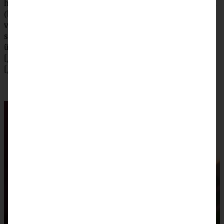
hineinstreichen. Den Kuchen für 35 – 40 Minuten backen
(bitte Stäbchenprobe machen und Backzeit evtl.
verlängern!). Wer mag, kann noch etwas Kuchenglasur
schmelzen und über den Kuchen geben. Er schmeckt
übrigens lauwarm und kalt sehr, sehr lecker!
[/tab]
[/tabs]