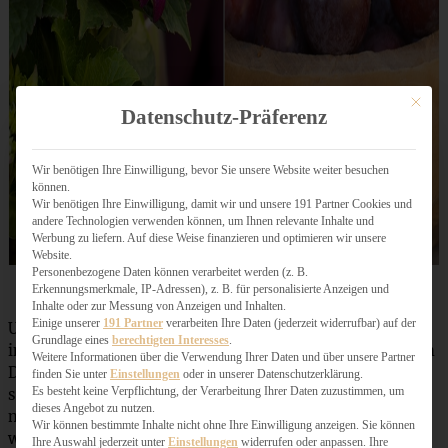
Mit dies
Datenschutz-Präferenz
Wir benötigen Ihre Einwilligung, bevor Sie unsere Website weiter besuchen
können.
Wir benötigen Ihre Einwilligung, damit wir und unsere 191 Partner Cookies und
andere Technologien verwenden können, um Ihnen relevante Inhalte und
Werbung zu liefern. Auf diese Weise finanzieren und optimieren wir unsere
Website.
Personenbezogene Daten können verarbeitet werden (z. B.
Erkennungsmerkmale, IP-Adressen), z. B. für personalisierte Anzeigen und
Inhalte oder zur Messung von Anzeigen und Inhalten.
Einige unserer
191 Partner
verarbeiten Ihre Daten (jederzeit widerrufbar) auf der
Und wisst Ihr was? Ich hatte schon so irrsinnig viel Spaß
Grundlage eines
berechtigten Interesses
.
im Vorfeld beim Backen, Accessoires aussuchen und beim
Weitere Informationen über die Verwendung Ihrer Daten und über unsere Partner
Dekorieren, dass ich mir vorgenommen habe, solche
finden Sie unter
Einstellungen
oder in unserer Datenschutzerklärung.
Es besteht keine Verpflichtung, der Verarbeitung Ihrer Daten zuzustimmen, um
spontanen Einladungen öfter auszusprechen. Muss ja
dieses Angebot zu nutzen.
nicht perfekt sein, Hauptsache, alle Gäste fühlen sich
Wir können bestimmte Inhalte nicht ohne Ihre Einwilligung anzeigen. Sie können
wohl, unterhalten sich gut und kriegen etwas Feines zum
Ihre Auswahl jederzeit unter
Einstellungen
widerrufen oder anpassen. Ihre