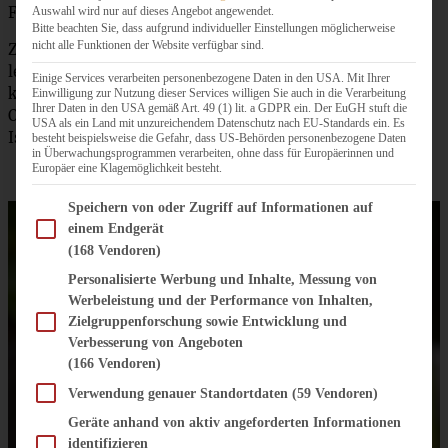
Futtern… oder seht Ihr das anders?
Auswahl wird nur auf dieses Angebot angewendet.
Bitte beachten Sie, dass aufgrund individueller Einstellungen möglicherweise
nicht alle Funktionen der Website verfügbar sind.
Zur Verpflegung der hungrigen Meute gab es – neben
leckerem Kaffee, Tee und Pumpkin-Spiced-Latte – einen
Einige Services verarbeiten personenbezogene Daten in den USA. Mit Ihrer
köstlichen Birnen-Schokoladenkuchen, einen Walnuss-
Einwilligung zur Nutzung dieser Services willigen Sie auch in die Verarbeitung
Ihrer Daten in den USA gemäß Art. 49 (1) lit. a GDPR ein. Der EuGH stuft die
Orangen-Pflaumenkuchen und leckere Apfelschnecken.
USA als ein Land mit unzureichendem Datenschutz nach EU-Standards ein. Es
Ist da vielleicht auch für Euch etwas dabei?
besteht beispielsweise die Gefahr, dass US-Behörden personenbezogene Daten
in Überwachungsprogrammen verarbeiten, ohne dass für Europäerinnen und
Europäer eine Klagemöglichkeit besteht.
Im Folgenden finden Sie eine Liste der Zwecke des IAB Transparency and Consent Fram
Speichern von oder Zugriff auf Informationen auf
einem Endgerät
(168 Vendoren)
Personalisierte Werbung und Inhalte, Messung von
Werbeleistung und der Performance von Inhalten,
Zielgruppenforschung sowie Entwicklung und
Verbesserung von Angeboten
(166 Vendoren)
Verwendung genauer Standortdaten
(59 Vendoren)
Geräte anhand von aktiv angeforderten Informationen
identifizieren