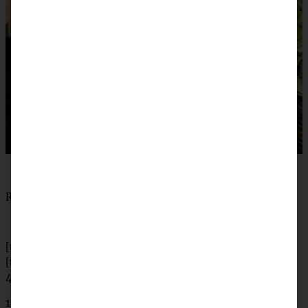
Rezept Birnen-Schokoladenkuchen:
[tabs]
[tab title=”Zutaten”]
400 g Birnen
150 g Mehl