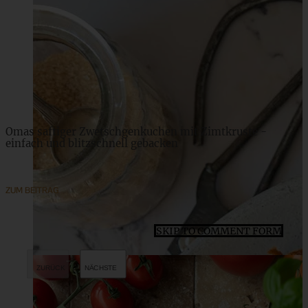
Schokoladen-Zwetschgenkuchen mit Walnüssen
ZUM BEITRAG
Omas saftiger Zwetschgenkuchen mit Zimtkruste -
einfach und blitzschnell gebacken
ZUM BEITRAG
SKIP TO COMMENT FORM