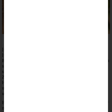
[tabs]
[tab title=”Zubereitung”]
Backofen auf 180 °C (160 °C Umluft) vorheizen. Die Birnen
schälen, Kerngehäuse entfernen und in kleine Stücke
schneiden. Mehl, gemahlene Haselnüsse, Backpulver,
Zimt und Kakao mischen. Butter und Zucker mit dem
Handrührer cremig rühren. Eier nacheinander
unterrühren. Nach und nach die Mehlmischung zufügen
und verrühren. Zuletzt die Birnenstücke unterheben.
Eine rechteckige Form (ca. 34 x 24 cm) gut ausfetten oder
mit Backpapier auslegen. Teig gleichmäßig