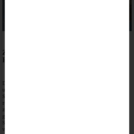
Zubereitung winterlicher Spekulatius-
Hefekuchen mit Marmelade
Die Hefe in die lauwarme Milch bröckeln, den Zucker
unterrühren und für 15 Minuten angehen lassen. In der
Schüssel der Küchenmaschine das Mehl und die
restlichen Zutaten vorbereiten, dann die Hefemilch
zufügen und alles für ca. 5 Minuten zu einem
gleichmäßigen Hefeteig kneten. Den Teig abgedeckt ca. 1
Stunde an einem warmen Ort gehen lassen, bis er sich
verdoppelt hat.