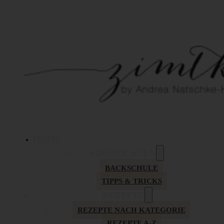
HOME
GRUNDLAGEN
BACKSCHULE
TIPPS & TRICKS
REZEPTE
REZEPTE NACH KATEGORIE
REZEPTE A-Z