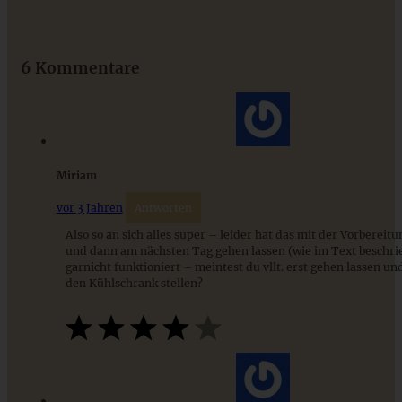
Das beste Rezept für Omas lockeren und buttrigen
Streuselkuchen - ganz einfach
6 Kommentare
ZUM BEITRAG
Miriam
vor 3 Jahren
Antworten
Also so an sich alles super – leider hat das mit der Vorberei
und dann am nächsten Tag gehen lassen (wie im Text beschri
garnicht funktioniert – meintest du vllt. erst gehen lassen un
den Kühlschrank stellen?
Streuselsternchen – Schokoladenkekse mit Streuseln und
Marmelade