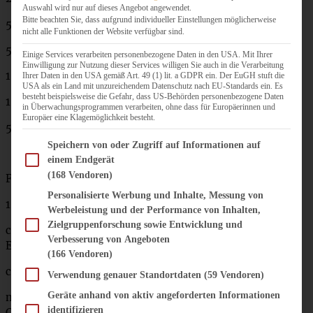
Auswahl wird nur auf dieses Angebot angewendet.
Bitte beachten Sie, dass aufgrund individueller Einstellungen möglicherweise
50 g Zucker
nicht alle Funktionen der Website verfügbar sind.
550 g Mehl
Einige Services verarbeiten personenbezogene Daten in den USA. Mit Ihrer
Einwilligung zur Nutzung dieser Services willigen Sie auch in die Verarbeitung
1 Ei
Ihrer Daten in den USA gemäß Art. 49 (1) lit. a GDPR ein. Der EuGH stuft die
USA als ein Land mit unzureichendem Datenschutz nach EU-Standards ein. Es
besteht beispielsweise die Gefahr, dass US-Behörden personenbezogene Daten
1 Prise Salz
in Überwachungsprogrammen verarbeiten, ohne dass für Europäerinnen und
Europäer eine Klagemöglichkeit besteht.
50 g weiche Butter
Im Folgenden finden Sie eine Liste der Zwecke des IAB Transparency and Consent Fram
Speichern von oder Zugriff auf Informationen auf
einem Endgerät
(168 Vendoren)
Für die Füllung:
Personalisierte Werbung und Inhalte, Messung von
100 g Frischkäse
Werbeleistung und der Performance von Inhalten,
Zielgruppenforschung sowie Entwicklung und
ca. 200 g
Weihnachtsmarmelade
oder eine Marmelade
Verbesserung von Angeboten
Eurer Wahl
(166 Vendoren)
ca. 5 – 6 Spekulatius-Kekse
Verwendung genauer Standortdaten
(59 Vendoren)
Geräte anhand von aktiv angeforderten Informationen
nach Belieben gerne noch eine Handvoll halbierte
identifizieren
Cranberries