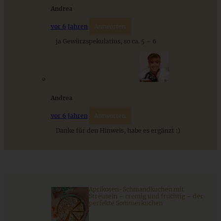
Andrea
vor 6 Jahren
Antworten
ja Gewürzspekulatius, so ca. 5 – 6
Saftiges Früchtebrot für die Winter- und Weihnachtszeit
Andrea
vor 6 Jahren
Antworten
ZUM BEITRAG
Danke für den Hinweis, habe es ergänzt :)
Stracciatella-Quarkcreme mit Kirschgrütze - einfaches
Dessert im Glas
Aprikosen-Schmandkuchen mit
Streuseln – cremig und fruchtig – der
perfekte Sommerkuchen
ZUM BEITRAG