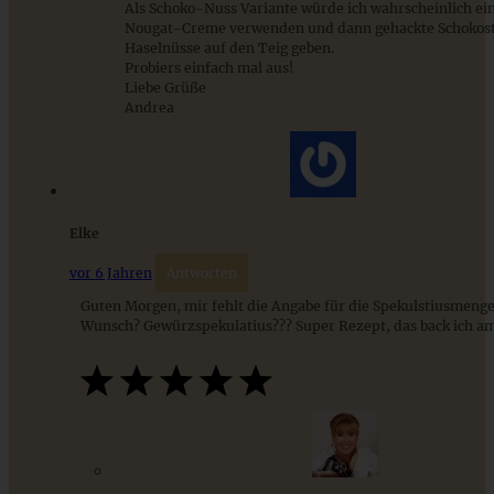
Als Schoko-Nuss Variante würde ich wahrscheinlich ei
Nougat-Creme verwenden und dann gehackte Schokos
Haselnüsse auf den Teig geben.
Schwedische Lussekatter
Probiers einfach mal aus!
Liebe Grüße
Andrea
ZUM BEITRAG
Elke
Cremiges Lemon Posset - die einfachste Zitronencreme in
vor 6 Jahren
Antworten
nur 10 Minuten
Guten Morgen, mir fehlt die Angabe für die Spekulstiusmen
Wunsch? Gewürzspekulatius??? Super Rezept, das back ich a
ZUM BEITRAG