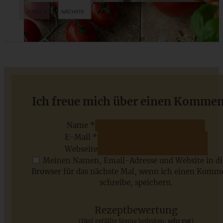
Würziger Spekulatius-Gugelhupf mit Apfel
Ich freue mich über einen Kommen
Name *
E-Mail *
ZUM BEITRAG
Webseite
Meinen Namen, Email-Adresse und Website in d
Browser für das nächste Mal, wenn ich einen Komm
schreibe, speichern.
Saisonale Rezepte im Juli - meine 7 sommerlichen
Lieblinge, die Ihr jetzt unbedingt ausprobieren solltet
Rezeptbewertung
(fünf gefüllte Sterne bedeuten:
sehr gut
)