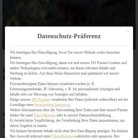
Mit dies
Datenschutz-Präferenz
Wir benötigen Ihre Einwilligung, bevor Sie unsere Website weiter besuchen
können.
Wir benötigen Ihre Einwilligung, damit wir und unsere 191 Partner Cookies und
andere Technologien verwenden können, um Ihnen relevante Inhalte und
Zutaten winterlicher Spekulatius-
Werbung zu liefern. Auf diese Weise finanzieren und optimieren wir unsere
Hefekuchen mit Marmelade
Website.
Personenbezogene Daten können verarbeitet werden (z. B.
Erkennungsmerkmale, IP-Adressen), z. B. für personalisierte Anzeigen und
Inhalte oder zur Messung von Anzeigen und Inhalten.
Einige unserer
191 Partner
verarbeiten Ihre Daten (jederzeit widerrufbar) auf der
Grundlage eines
berechtigten Interesses
.
Weitere Informationen über die Verwendung Ihrer Daten und über unsere Partner
Für eine Springform von 26 cm Durchmesser:
finden Sie unter
Einstellungen
oder in unserer Datenschutzerklärung.
Es besteht keine Verpflichtung, der Verarbeitung Ihrer Daten zuzustimmen, um
1/2 Würfel Hefe (20 g)
dieses Angebot zu nutzen.
Wir können bestimmte Inhalte nicht ohne Ihre Einwilligung anzeigen. Sie können
Ihre Auswahl jederzeit unter
Einstellungen
widerrufen oder anpassen. Ihre
250 ml lauwarme Milch