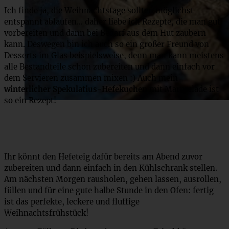
Ich finde ja, die Weihnachtstage sollten möglichst
entspannt ablaufen… daher liebe ich Rezepte, die man gut
vorbereiten und dann bei Bedarf aus dem Hut zaubern
kann. Deswegen bin ich auch so ein großer Freund von
Desserts im Glas beispielsweise, denn man kann meistens
alle Bestandteile schon zubereiten und dann einfach vor
dem Servieren zusammen mixen :) Auch mein
winterlicher Spekulatius-Hefekuchen
mit Marmelade ist
so ein Rezept!
Ihr könnt den Hefeteig dafür bereits am Abend zuvor
zubereiten und dann einfach in den Kühlschrank stellen.
Am nächsten Morgen rausholen, gehen lassen, ausrollen,
füllen und für eine gute halbe Stunde in den Ofen: fertig
ist das perfekte, leckere und fluffige
Weihnachtsfrühstück!