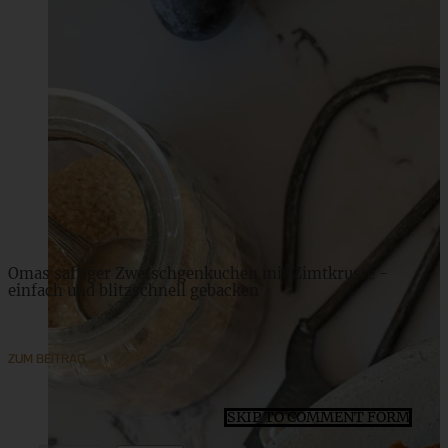
Cremiger Spekulatius-Cheesecake mit Orange
ZUM BEITRAG
Omas saftiger Zwetschgenkuchen mit Zimtkruste -
einfach und blitzschnell gebacken
ZUM BEITRAG
SKIP TO COMMENT FORM