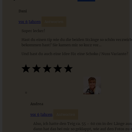
Dani
ZUM BEITRAG
vor 6 Jahren
Antworten
Super lecker!
9 saisonale Rezepte im August – die besten Ideen mit Obst
Hast du einen tip wie du die beiden Stränge so schön verzwirb
& Gemüse der Saison
bekommen hast? Sie kamen mir so kurz vor…
Und hast du auch eine Idee für eine Schoko / Nuss Variante?
ZUM BEITRAG
Andrea
vor 6 Jahren
Antworten
Also, ich hatte den Teig ca. 55 – 60 cm in der Länge aus
dann hat das bei mir so geklappt, wie auf den Fotos zu