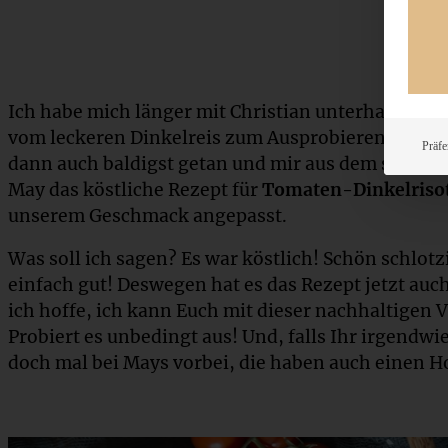
Ich habe mich länger mit Christian unterhalten un
vom leckeren Dinkelreis zum Ausprobieren mitgeg
Präfe
dann auch baldigst getan und mir aus dem schöne
May das köstliche Rezept für
Tomaten-Dinkelriso
unserem Geschmack angepasst.
Was soll ich sagen? Es war köstlich! Schön schlotz
einfach gut! Deswegen hat es das Rezept jetzt auch
ich hoffe, ich kann Euch mit dieser nachhaltigen 
Probiert es unbedingt aus! Und, falls Ihr irgendwi
doch mal bei Mays vorbei, die haben auch einen H