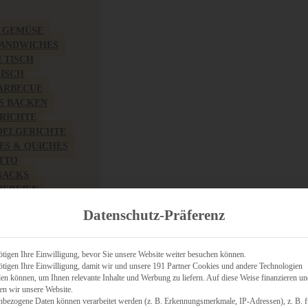
& GEMÜSE
SANDWICHES
M TISCH
FISCH
BARBECUE
S BACKEN
RICHTE
DELGERICHTE
TES & QUICHES
OTTO
NACKS
PEREIEN
ZHAFT
Datenschutz-Präferenz
CHES
tigen Ihre Einwilligung, bevor Sie unsere Website weiter besuchen können.
tigen Ihre Einwilligung, damit wir und unsere 191 Partner Cookies und andere Technologien
n können, um Ihnen relevante Inhalte und Werbung zu liefern. Auf diese Weise finanzieren u
RICH
en wir unsere Website.
FRÜHSTÜCK
nbezogene Daten können verarbeitet werden (z. B. Erkennungsmerkmale, IP-Adressen), z. B. f