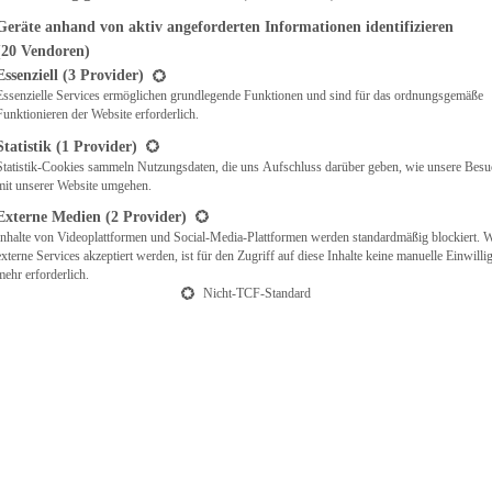
Geräte anhand von aktiv angeforderten Informationen identifizieren
(20 Vendoren)
t eine Liste der Service-Gruppen, für die eine Einwilligung erteilt werden ka
Essenziell
(3 Provider)
Essenzielle Services ermöglichen grundlegende Funktionen und sind für das ordnungsgemäße
Funktionieren der Website erforderlich.
Statistik
(1 Provider)
Statistik-Cookies sammeln Nutzungsdaten, die uns Aufschluss darüber geben, wie unsere Besu
mit unserer Website umgehen.
Externe Medien
(2 Provider)
Inhalte von Videoplattformen und Social-Media-Plattformen werden standardmäßig blockiert. 
externe Services akzeptiert werden, ist für den Zugriff auf diese Inhalte keine manuelle Einwill
mehr erforderlich.
Nicht-TCF-Standard