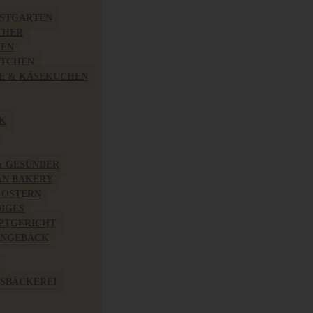
BSTGARTEN
THER
HEN
ÖTCHEN
E & KÄSEKUCHEN
K
& GESÜNDER
AN BAKERY
 OSTERN
IGES
PTGERICHT
INGEBÄCK
SBÄCKEREI