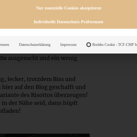
Nur essenzielle Cookies akzeptieren
Individuelle Datenschutz-Präferenzen
d er hat mir dann ein Päckchen
eben. Das habe ich natürlich
renzen
Datenschutzerklärung
Impressum
Borlabs Cookie - TCF-CMP Id
n Rezeptheftchen der Familie
tto
ausgesucht und ein wenig
ig, lecker, trotzdem Biss und
 hier auf den Blog geschafft und
Variante des Risottos überzeugen!
e in der Nähe seid, dann hüpft
ofladen!