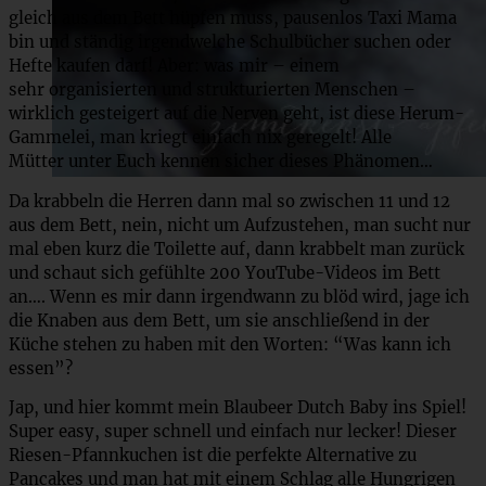
gleich aus dem Bett hüpfen muss, pausenlos Taxi Mama
bin und ständig irgendwelche Schulbücher suchen oder
Hefte kaufen darf! Aber: was mir – einem
sehr organisierten und strukturierten Menschen –
wirklich gesteigert auf die Nerven geht, ist diese Herum-
Gammelei, man kriegt einfach nix geregelt! Alle
Mütter unter Euch kennen sicher dieses Phänomen…
Da krabbeln die Herren dann mal so zwischen 11 und 12
aus dem Bett, nein, nicht um Aufzustehen, man sucht nur
mal eben kurz die Toilette auf, dann krabbelt man zurück
und schaut sich gefühlte 200 YouTube-Videos im Bett
an…. Wenn es mir dann irgendwann zu blöd wird, jage ich
die Knaben aus dem Bett, um sie anschließend in der
Küche stehen zu haben mit den Worten: “Was kann ich
essen”?
Jap, und hier kommt mein Blaubeer Dutch Baby ins Spiel!
Super easy, super schnell und einfach nur lecker! Dieser
Riesen-Pfannkuchen ist die perfekte Alternative zu
Pancakes und man hat mit einem Schlag alle Hungrigen