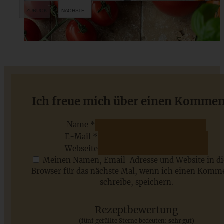
Fruchtiger Erdbeer-French-Toast-Auflauf
Ich freue mich über einen Kommen
Name *
E-Mail *
ZUM BEITRAG
Webseite
Meinen Namen, Email-Adresse und Website in d
Browser für das nächste Mal, wenn ich einen Komm
schreibe, speichern.
Saisonale Rezepte im Juli - meine 7 sommerlichen
Lieblinge, die Ihr jetzt unbedingt ausprobieren solltet
Rezeptbewertung
(fünf gefüllte Sterne bedeuten:
sehr gut
)