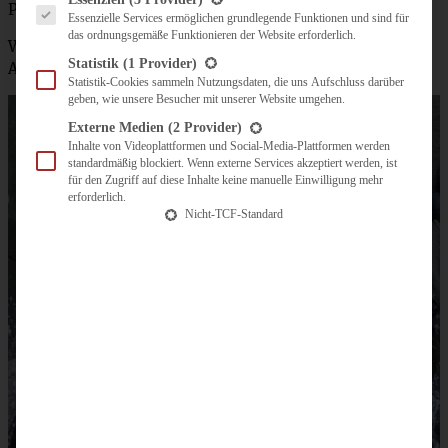
Puderzucker zum Bestäuben
Essenzielle Services ermöglichen grundlegende Funktionen und sind für
das ordnungsgemäße Funktionieren der Website erforderlich.
Wahlweise noch Vanille-Eis, Vanille-Sauce oder auch
Statistik
(1 Provider)
Ahornsirup
Statistik-Cookies sammeln Nutzungsdaten, die uns Aufschluss darüber
geben, wie unsere Besucher mit unserer Website umgehen.
Externe Medien
(2 Provider)
Inhalte von Videoplattformen und Social-Media-Plattformen werden
standardmäßig blockiert. Wenn externe Services akzeptiert werden, ist
für den Zugriff auf diese Inhalte keine manuelle Einwilligung mehr
erforderlich.
Nicht-TCF-Standard