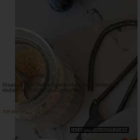
Mini Bananen Pancakes – leckeres Frühstücksrezept
ZUM BEITRAG
Omas saftiger Zwetschgenkuchen mit Zimtkruste -
einfach und blitzschnell gebacken
ZUM BEITRAG
SKIP TO COMMENT FORM