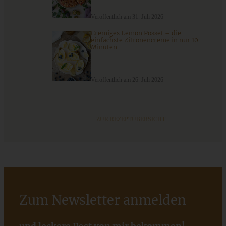
Veröffentlich am 31. Juli 2026
ZUM BEITRAG
Cremiges Lemon Posset – die
einfachste Zitronencreme in nur 10
Minuten
9 saisonale Rezepte im August – die besten Ideen mit Obst
& Gemüse der Saison
Veröffentlich am 26. Juli 2026
ZUM BEITRAG
ZUR REZEPTÜBERSICHT
Zum Newsletter anmelden