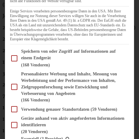
nicht alle Funktionen der Website verfügbar sind.
(für eine Pfanne 28 cm)
Einige Services verarbeiten personenbezogene Daten in den USA. Mit Ihrer
Je nach Hunger für 1 – 2 Personen:
Einwilligung zur Nutzung dieser Services willigen Sie auch in die Verarbeitung
Ihrer Daten in den USA gemäß Art. 49 (1) lit. a GDPR ein. Der EuGH stuft die
USA als ein Land mit unzureichendem Datenschutz nach EU-Standards ein. Es
200 g Blaubeeren (je nach Jahreszeit frisch oder gefroren)
besteht beispielsweise die Gefahr, dass US-Behörden personenbezogene Daten
in Überwachungsprogrammen verarbeiten, ohne dass für Europäerinnen und
2 EL Butter
Europäer eine Klagemöglichkeit besteht.
2 Eier
Im Folgenden finden Sie eine Liste der Zwecke des IAB Transparency and Consent Fram
Speichern von oder Zugriff auf Informationen auf
einem Endgerät
120 ml Milch
(168 Vendoren)
3 El Zucker
Personalisierte Werbung und Inhalte, Messung von
Werbeleistung und der Performance von Inhalten,
2 Tl Vanille-Extrakt
Zielgruppenforschung sowie Entwicklung und
Verbesserung von Angeboten
75 g Mehl
(166 Vendoren)
1 Tl Zimt
Verwendung genauer Standortdaten
(59 Vendoren)
Geräte anhand von aktiv angeforderten Informationen
1 Prise Salz
identifizieren
1 Handvoll Mandeln
(20 Vendoren)
Es folgt eine Liste der Service-Gruppen, für die eine Einwilligung erteilt werden kann.
Essenziell
(3 Provider)