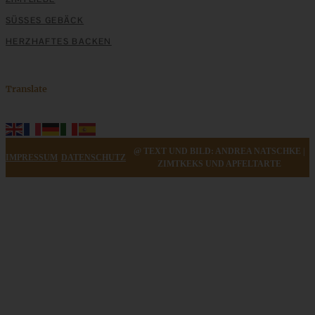
SÜSSES GEBÄCK
HERZHAFTES BACKEN
Translate
@ TEXT UND BILD: ANDREA NATSCHKE |
IMPRESSUM
DATENSCHUTZ
ZIMTKEKS UND APFELTARTE
Einfaches Rezept für spanische Torrijas – Arme Ritter auf
Spanisch
ZUM BEITRAG
Mediterran gewürztes Gemüse auf cremigem Tahini-