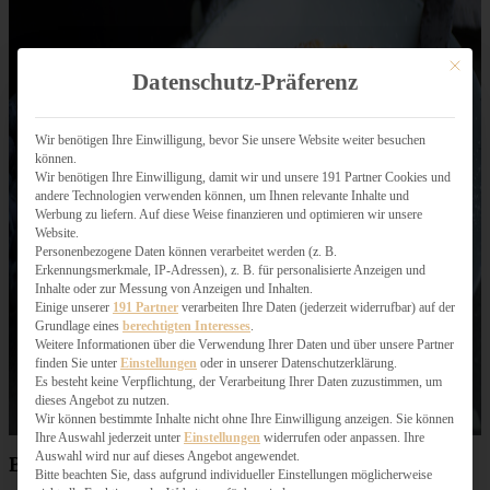
Mit dies
Datenschutz-Präferenz
Wir benötigen Ihre Einwilligung, bevor Sie unsere Website weiter besuchen
können.
Wir benötigen Ihre Einwilligung, damit wir und unsere 191 Partner Cookies und
andere Technologien verwenden können, um Ihnen relevante Inhalte und
Werbung zu liefern. Auf diese Weise finanzieren und optimieren wir unsere
Website.
Personenbezogene Daten können verarbeitet werden (z. B.
Erkennungsmerkmale, IP-Adressen), z. B. für personalisierte Anzeigen und
Inhalte oder zur Messung von Anzeigen und Inhalten.
Einige unserer
191 Partner
verarbeiten Ihre Daten (jederzeit widerrufbar) auf der
Grundlage eines
berechtigten Interesses
.
Weitere Informationen über die Verwendung Ihrer Daten und über unsere Partner
finden Sie unter
Einstellungen
oder in unserer Datenschutzerklärung.
Es besteht keine Verpflichtung, der Verarbeitung Ihrer Daten zuzustimmen, um
dieses Angebot zu nutzen.
Wir können bestimmte Inhalte nicht ohne Ihre Einwilligung anzeigen. Sie können
Ihre Auswahl jederzeit unter
Einstellungen
widerrufen oder anpassen. Ihre
Auswahl wird nur auf dieses Angebot angewendet.
Blaubeer Dutch Baby
Bitte beachten Sie, dass aufgrund individueller Einstellungen möglicherweise