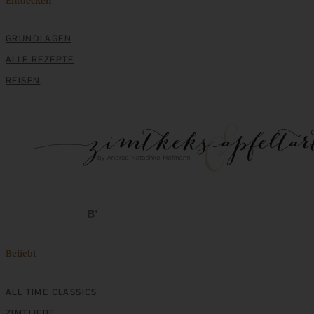
Entdecken
GRUNDLAGEN
ALLE REZEPTE
REISEN
Blaubeer-Scones mit Zitronenfrosting
ZUM BEITRAG
Stracciatella-Quarkcreme mit Kirschgrütze - einfaches
Dessert im Glas
Beliebt
ALL TIME CLASSICS
ZUM BEITRAG
ZIMTLIEBE