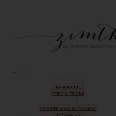
HOME
GRUNDLAGEN
BACKSCHULE
TIPPS & TRICKS
REZEPTE
REZEPTE NACH KATEGORIE
REZEPTE A-Z