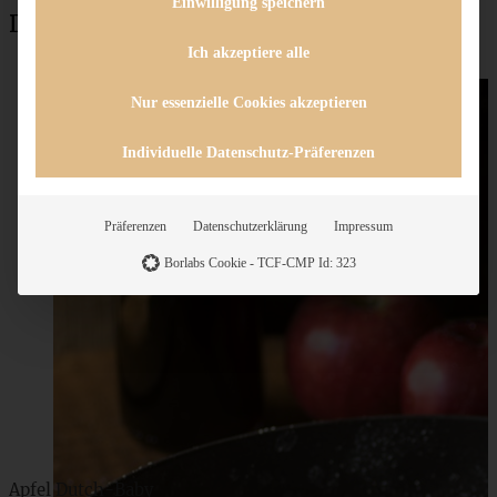
Einwilligung speichern
Das könnte auch interessant sein:
Ich akzeptiere alle
Nur essenzielle Cookies akzeptieren
Individuelle Datenschutz-Präferenzen
Präferenzen
Datenschutzerklärung
Impressum
Borlabs Cookie - TCF-CMP Id: 323
Apfel Dutch-Baby