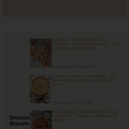
Das beste Rezept für Omas lockeren und buttrigen
Streuselkuchen - ganz einfach
ZUM BEITRAG
Aprikosen-Schmandkuchen mit
Streuseln – cremig und fruchtig – der
perfekte Sommerkuchen
Veröffentlich am 8. August 2026
9 saisonale Rezepte im August – die
besten Ideen mit Obst & Gemüse der
Saison
Veröffentlich am 31. Juli 2026
Omas saftiger Zwetschgenkuchen mit
Klassische Blueberry-Pancakes – Heidelbeer-Pancakes
Zimtkruste – einfach und blitzschnell
Neueste
gebacken
Rezepte