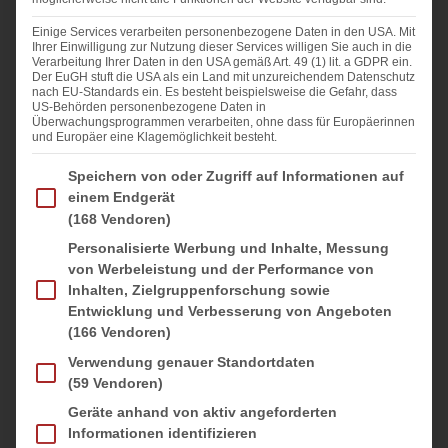
Vinaigrette:
Einige Services verarbeiten personenbezogene Daten in den USA. Mit
Ihrer Einwilligung zur Nutzung dieser Services willigen Sie auch in die
1
Schalotte
Verarbeitung Ihrer Daten in den USA gemäß Art. 49 (1) lit. a GDPR ein.
Der EuGH stuft die USA als ein Land mit unzureichendem Datenschutz
2
Bund Koriander (oder glatte Petersilie, wer keinen
nach EU-Standards ein. Es besteht beispielsweise die Gefahr, dass
US-Behörden personenbezogene Daten in
Koriander mag)
Überwachungsprogrammen verarbeiten, ohne dass für Europäerinnen
und Europäer eine Klagemöglichkeit besteht.
1
Knoblauchzehe
Im Folgenden finden Sie eine Liste der Zwecke des IAB Transparency and Consent Fra
Speichern von oder Zugriff auf Informationen auf
2
EL Ahornsirup
einem Endgerät
3
EL Rotweinessig
(168 Vendoren)
120
ml Olivenöl
Personalisierte Werbung und Inhalte, Messung
von Werbeleistung und der Performance von
1
TL Salz
Inhalten, Zielgruppenforschung sowie
Frisch gemahlener Pfeffer
Entwicklung und Verbesserung von Angeboten
(166 Vendoren)
Sriracha nach Belieben
Verwendung genauer Standortdaten
Abschmecken mit Pfeffer, Salz und Sriracha
(59 Vendoren)
Geräte anhand von aktiv angeforderten
Informationen identifizieren