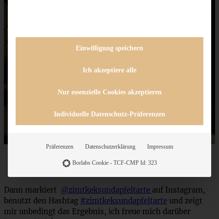
Einwilligung speichern
Ich akzeptiere alle
Nur essenzielle Cookies akzeptieren
Individuelle Datenschutz-Präferenzen
Präferenzen
Datenschutzerklärung
Impressum
Borlabs Cookie - TCF-CMP Id: 323
Und? Schon ausprobiert?
Dann markiert
@zimtkeksundapfeltarte
auf Instagram,
benutzt den Hashtag
#zimtkeksundapfeltarte
und zeigt
mir unbedingt das Ergebnis, ich freue mich darüber