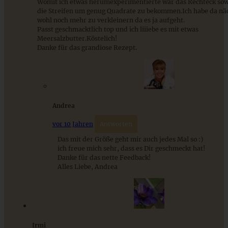
Womit ich etwas herumexperimentierte war das Rechteck sowi
die Streifen um genug Quadrate zu bekommen.Ich habe da nä
wohl noch mehr zu verkleinern da es ja aufgeht.
Passt geschmacktlich top und ich liiiebe es mit etwas
Meersalzbutter.Köstelich!
Danke für das grandiose Rezept.
Andrea
vor 10 Jahren
Antworten
Das mit der Größe geht mir auch jedes Mal so :)
Apfel-Zupfbrot – Pull-Apart-Bread mit Zimt
ich freue mich sehr, dass es Dir geschmeckt hat!
Danke für das nette Feedback!
Alles Liebe, Andrea
ZUM BEITRAG
Irmi