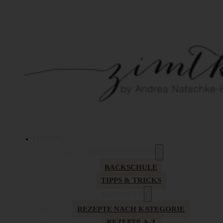
HOME
GRUNDLAGEN
BACKSCHULE
TIPPS & TRICKS
REZEPTE
REZEPTE NACH KATEGORIE
REZEPTE A-Z