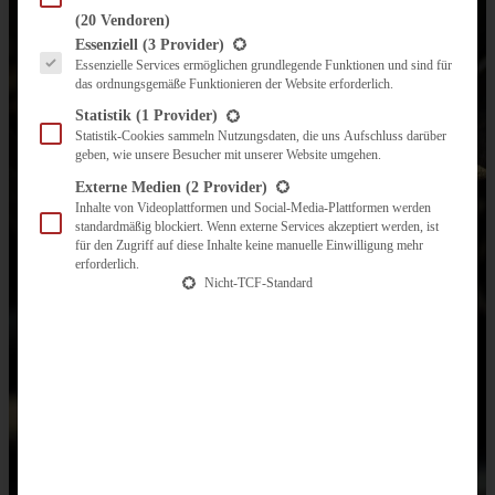
(20 Vendoren)
Es folgt eine Liste der Service-Gruppen, für die eine Einwilligung erteilt werden kann.
Essenziell
(3 Provider)
Essenzielle Services ermöglichen grundlegende Funktionen und sind für
das ordnungsgemäße Funktionieren der Website erforderlich.
Statistik
(1 Provider)
Statistik-Cookies sammeln Nutzungsdaten, die uns Aufschluss darüber
geben, wie unsere Besucher mit unserer Website umgehen.
Externe Medien
(2 Provider)
Inhalte von Videoplattformen und Social-Media-Plattformen werden
standardmäßig blockiert. Wenn externe Services akzeptiert werden, ist
für den Zugriff auf diese Inhalte keine manuelle Einwilligung mehr
erforderlich.
Nicht-TCF-Standard