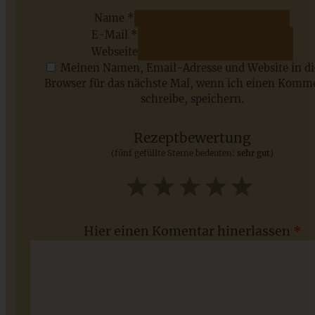
Name *
E-Mail *
ZUM BEITRAG
Webseite
Meinen Namen, Email-Adresse und Website in d
Browser für das nächste Mal, wenn ich einen Komm
schreibe, speichern.
Saisonale Rezepte im Juli - meine 7 sommerlichen
Lieblinge, die Ihr jetzt unbedingt ausprobieren solltet
Rezeptbewertung
(fünf gefüllte Sterne bedeuten:
sehr gut
)
ZUM BEITRAG
1
2
3
4
5
Star
Stars
Stars
Stars
Stars
Hier einen Komentar hinerlassen
*