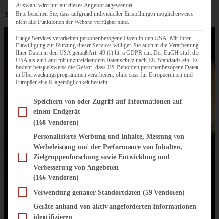
Auswahl wird nur auf dieses Angebot angewendet.
2- 3 EL Milch
Bitte beachten Sie, dass aufgrund individueller Einstellungen möglicherweise
nicht alle Funktionen der Website verfügbar sind.
Einige Services verarbeiten personenbezogene Daten in den USA. Mit Ihrer
Einwilligung zur Nutzung dieser Services willigen Sie auch in die Verarbeitung
Ihrer Daten in den USA gemäß Art. 49 (1) lit. a GDPR ein. Der EuGH stuft die
USA als ein Land mit unzureichendem Datenschutz nach EU-Standards ein. Es
besteht beispielsweise die Gefahr, dass US-Behörden personenbezogene Daten
in Überwachungsprogrammen verarbeiten, ohne dass für Europäerinnen und
Europäer eine Klagemöglichkeit besteht.
Im Folgenden finden Sie eine Liste der Zwecke des IAB Transparency and Consent Fram
Speichern von oder Zugriff auf Informationen auf
einem Endgerät
(168 Vendoren)
Personalisierte Werbung und Inhalte, Messung von
Werbeleistung und der Performance von Inhalten,
Zielgruppenforschung sowie Entwicklung und
Verbesserung von Angeboten
(166 Vendoren)
Verwendung genauer Standortdaten
(59 Vendoren)
Geräte anhand von aktiv angeforderten Informationen
identifizieren