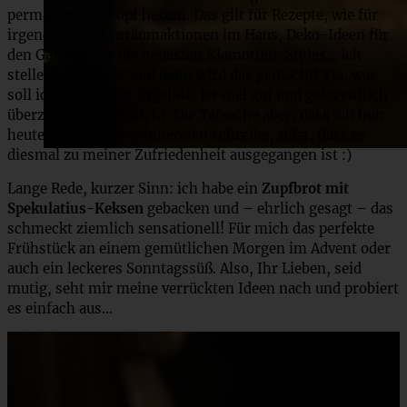
permanent im Kopf herum. Das gilt für Rezepte, wie für
irgendwelche Umräumaktionen im Haus, Deko-Ideen für
den Garten oder die neuesten Klamotten-Styles… ich
stelle mir was vor und dann wird das gemacht! Tja, was
soll ich sagen? Das Ergebnis ist mal gut und gelegentlich
überzeugt es auch nicht. Die Tatsache aber, dass ich hier
heute über meine Spinnereien schreibe, zeigt, dass es
diesmal zu meiner Zufriedenheit ausgegangen ist :)
Lange Rede, kurzer Sinn: ich habe ein
Zupfbrot mit
Spekulatius-Keksen
gebacken und – ehrlich gesagt – das
schmeckt ziemlich sensationell! Für mich das perfekte
Frühstück an einem gemütlichen Morgen im Advent oder
auch ein leckeres Sonntagssüß. Also, Ihr Lieben, seid
mutig, seht mir meine verrückten Ideen nach und probiert
es einfach aus…