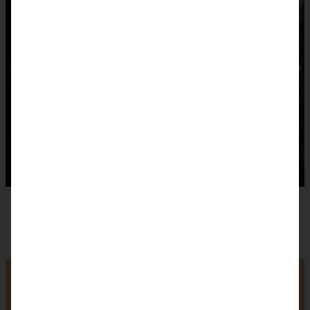
Spekulatius-Zupfbrot