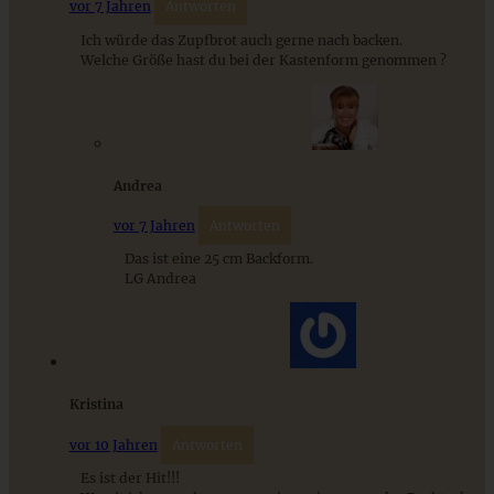
vor 7 Jahren
Antworten
Ich würde das Zupfbrot auch gerne nach backen.
Welche Größe hast du bei der Kastenform genommen ?
Andrea
Lockerer Blaubeer-Hefekuchen mit Zimtzucker
vor 7 Jahren
Antworten
Das ist eine 25 cm Backform.
LG Andrea
ZUM BEITRAG
9 saisonale Rezepte im August – die besten Ideen mit Obst
Kristina
& Gemüse der Saison
vor 10 Jahren
Antworten
Es ist der Hit!!!
ZUM BEITRAG