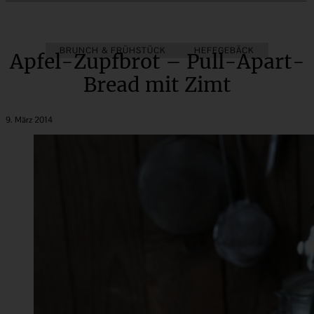
BRUNCH & FRÜHSTÜCK
HEFEGEBÄCK
Apfel-Zupfbrot – Pull-Apart-
Bread mit Zimt
9. März 2014