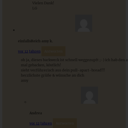
Vielen Dank!
LG
einfallsReich amy k.
vor 12 Jahren
Antworten
oh ja, dieses backwerk ist schnell weggezupft ;-) ich hab den 
mal gebacken, köstlich!
sieht verführerisch aus dein pull-apart-bread!!!
Fluffige und weiche Schokobrötchen aus Hefeteig
herzlichste grüße & wünsche an dich
amy
ZUM BEITRAG
Andrea
vor 12 Jahren
Antworten