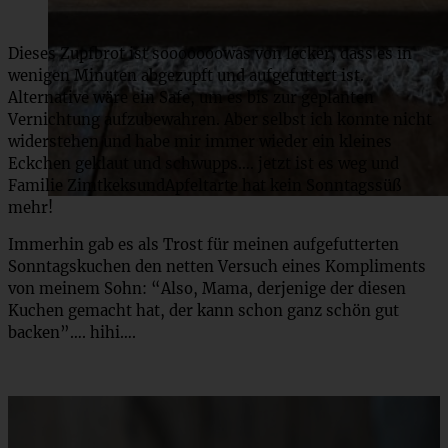
Dieses Zupfbrot ist sooooooowas von lecker, dass es in
wenigen Minuten abgezupft und aufgefuttert ist.
Alternative wäre ein Safe, um es bis zur geplanten
Vernichtung aufzubewahren. Aber selbst ich konnte nicht
widerstehen und habe mir immer wieder ein kleines
Eckchen geklaut und schwupps…. jetzt ist es weg und
Familie ZimtkeksundApfeltarte hat kein Sonntagssüß
mehr!
Immerhin gab es als Trost für meinen aufgefutterten
Sonntagskuchen den netten Versuch eines Kompliments
von meinem Sohn: “Also, Mama, derjenige der diesen
Kuchen gemacht hat, der kann schon ganz schön gut
backen”…. hihi….