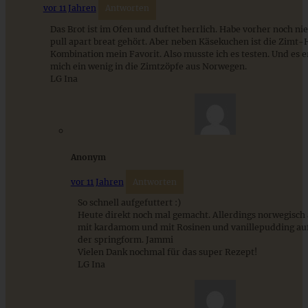
vor 11 Jahren
Antworten
Das Brot ist im Ofen und duftet herrlich. Habe vorher noch ni
pull apart breat gehört. Aber neben Käsekuchen ist die Zimt-
Kombination mein Favorit. Also musste ich es testen. Und es e
Mohnstriezel mit Streuseln
mich ein wenig in die Zimtzöpfe aus Norwegen.
LG Ina
ZUM BEITRAG
Anonym
Cremiges Lemon Posset - die einfachste Zitronencreme in
vor 11 Jahren
Antworten
nur 10 Minuten
So schnell aufgefuttert :)
Heute direkt noch mal gemacht. Allerdings norwegisch
mit kardamom und mit Rosinen und vanillepudding aufg
ZUM BEITRAG
der springform. Jammi
Vielen Dank nochmal für das super Rezept!
LG Ina