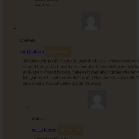
Mediterran gewürztes Gemüse auf cremigem Tahini-
Andrea
Minz-Joghurt
ZUM BEITRAG
Theresa
vor 12 Jahren
Antworten
da haben wir ja Glück gehabt, dass du dieses leckere Rezept n
schnell fotografisch festhalten konntest! Ich möchte auch sch
pull-apart-bread backen, habe es bisher aber immer wieder 
Ich glaube, ich sollte es endlich tun! ;) Hab dank für das tolle
eine schöne Woche! Liebe Grüße, Theresa
Andrea
Zimt-Pancakes mit karamellisierten Äpfeln
vor 12 Jahren
Antworten