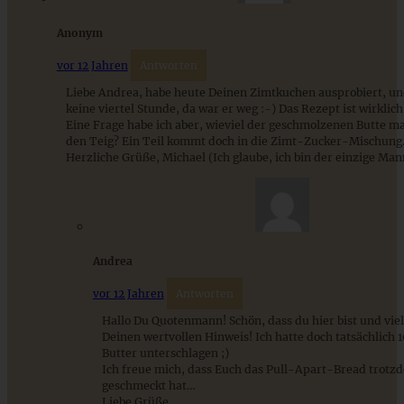
ZUM BEITRAG
Anonym
vor 12 Jahren
Antworten
Liebe Andrea, habe heute Deinen Zimtkuchen ausprobiert, un
keine viertel Stunde, da war er weg :-) Das Rezept ist wirklich 
Eine Frage habe ich aber, wieviel der geschmolzenen Butte ma
den Teig? Ein Teil kommt doch in die Zimt-Zucker-Mischung
Herzliche Grüße, Michael (Ich glaube, ich bin der einzige Man
Klassischer Hefe-Gugelhupf wie von Oma
Andrea
vor 12 Jahren
Antworten
Hallo Du Quotenmann! Schön, dass du hier bist und vie
Deinen wertvollen Hinweis! Ich hatte doch tatsächlich
ZUM BEITRAG
Butter unterschlagen ;)
Ich freue mich, dass Euch das Pull-Apart-Bread trotz
geschmeckt hat…
Liebe Grüße