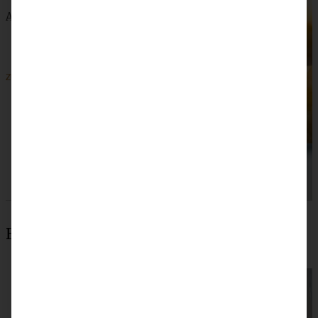
Apple-Cinnamon-Rolls – Apfel-Heferollen mit Zimt
ZUM BEITRAG
Beliebteste Rezepte