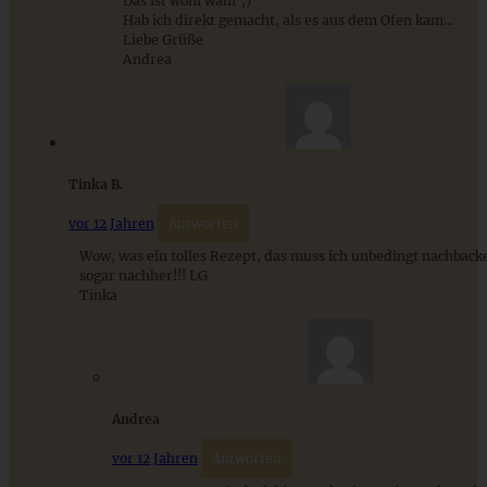
Das ist wohl wahr ;)
Hab ich direkt gemacht, als es aus dem Ofen kam…
ZUM BEITRAG
Liebe Grüße
Andrea
Schweizer Wurstsalat mit Käse - einfach, würzig und in 15
Minuten auf dem Tisch!
Tinka B.
ZUM BEITRAG
vor 12 Jahren
Antworten
Wow, was ein tolles Rezept, das muss ich unbedingt nachbacken
sogar nachher!!! LG
Tinka
Andrea
vor 12 Jahren
Antworten