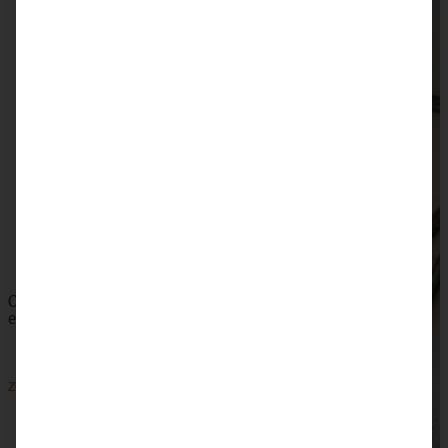
Fluffige Kartoffel-Hörnchen mit Pflaumenmus
ZUM BEITRAG
Omas saftiger Zwetschgenkuchen mit Zimtkruste -
einfach und blitzschnell gebacken
ZUM BEITRAG
SKIP TO COMMENT FORM