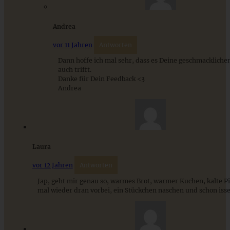
Andrea
vor 11 Jahren
Antworten
Dann hoffe ich mal sehr, dass es Deine geschmackliche
auch trifft.
Danke für Dein Feedback <3
Andrea
Papas Apfelballen
ZUM BEITRAG
Laura
vor 12 Jahren
Antworten
Jap, geht mir genau so, warmes Brot, warmer Kuchen, kalte 
Stracciatella-Quarkcreme mit Kirschgrütze - einfaches
mal wieder dran vorbei, ein Stückchen naschen und schon is
Dessert im Glas