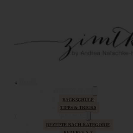
HOME
GRUNDLAGEN
BACKSCHULE
TIPPS & TRICKS
REZEPTE
REZEPTE NACH KATEGORIE
REZEPTE A-Z