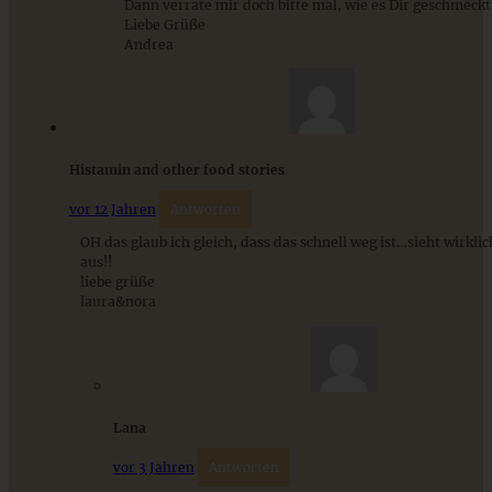
Dann verrate mir doch bitte mal, wie es Dir geschmeckt 
Liebe Grüße
Andrea
Lockerer Blaubeer-Hefekuchen mit Zimtzucker
ZUM BEITRAG
Histamin and other food stories
vor 12 Jahren
Antworten
Einfache Sauerteigbrötchen mit Leinsamen - knusprig,
OH das glaub ich gleich, dass das schnell weg ist…sieht wirkl
saftig und gelingsicher
aus!!
liebe grüße
laura&nora
ZUM BEITRAG
Lana
vor 3 Jahren
Antworten