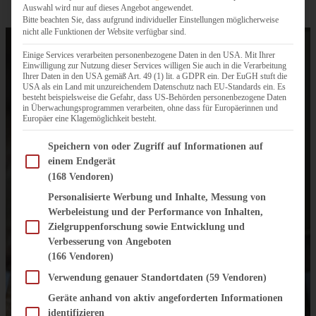
Auswahl wird nur auf dieses Angebot angewendet.
Bitte beachten Sie, dass aufgrund individueller Einstellungen möglicherweise
nicht alle Funktionen der Website verfügbar sind.
Einige Services verarbeiten personenbezogene Daten in den USA. Mit Ihrer
Einwilligung zur Nutzung dieser Services willigen Sie auch in die Verarbeitung
Ihrer Daten in den USA gemäß Art. 49 (1) lit. a GDPR ein. Der EuGH stuft die
USA als ein Land mit unzureichendem Datenschutz nach EU-Standards ein. Es
besteht beispielsweise die Gefahr, dass US-Behörden personenbezogene Daten
in Überwachungsprogrammen verarbeiten, ohne dass für Europäerinnen und
Europäer eine Klagemöglichkeit besteht.
Im Folgenden finden Sie eine Liste der Zwecke des IAB Transparency and Consent Fram
Speichern von oder Zugriff auf Informationen auf
einem Endgerät
(168 Vendoren)
Personalisierte Werbung und Inhalte, Messung von
Werbeleistung und der Performance von Inhalten,
Zielgruppenforschung sowie Entwicklung und
Verbesserung von Angeboten
(166 Vendoren)
Verwendung genauer Standortdaten
(59 Vendoren)
Geräte anhand von aktiv angeforderten Informationen
identifizieren