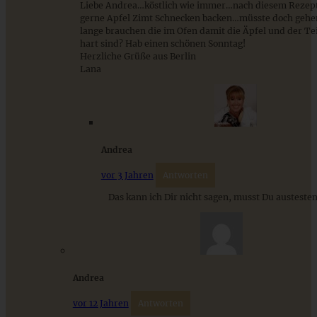
Liebe Andrea…köstlich wie immer…nach diesem Rezept
gerne Apfel Zimt Schnecken backen…müsste doch gehe
lange brauchen die im Ofen damit die Äpfel und der Tei
hart sind? Hab einen schönen Sonntag!
Herzliche Grüße aus Berlin
Lana
Hefezopf mit Zimt-Zucker und Marzipan
Andrea
ZUM BEITRAG
vor 3 Jahren
Antworten
Das kann ich Dir nicht sagen, musst Du austesten
Klassische Spargelcremesuppe aus Spargel und
Spargelschalen ganz ohne Mehlschwitze
Andrea
ZUM BEITRAG
vor 12 Jahren
Antworten