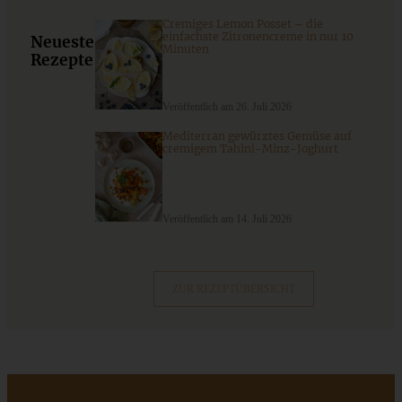
Cremiges Lemon Posset – die
Gesunde Erdbeer-Cookies – vegan
einfachste Zitronencreme in nur 10
Neueste
Minuten
Rezepte
Veröffentlich am 26. Juli 2026
ZUM BEITRAG
Mediterran gewürztes Gemüse auf
cremigem Tahini-Minz-Joghurt
9 saisonale Rezepte im August – die besten Ideen mit Obst
& Gemüse der Saison
Veröffentlich am 14. Juli 2026
ZUM BEITRAG
ZUR REZEPTÜBERSICHT