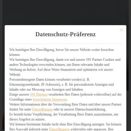
Mit dies
Datenschutz-Präferenz
Wir benötigen Ihre Einwilligung, bevor Sie unsere Website weiter besuchen
können.
Wir benötigen Ihre Einwilligung, damit wir und unsere 191 Partner Cookies und
andere Technologien verwenden können, um Ihnen relevante Inhalte und
Werbung zu liefern. Auf diese Weise finanzieren und optimieren wir unsere
Website.
Personenbezogene Daten können verarbeitet werden (z. B.
Erkennungsmerkmale, IP-Adressen), z. B. für personalisierte Anzeigen und
Inhalte oder zur Messung von Anzeigen und Inhalten.
Einige unserer
191 Partner
verarbeiten Ihre Daten (jederzeit widerrufbar) auf der
Grundlage eines
berechtigten Interesses
.
Weitere Informationen über die Verwendung Ihrer Daten und über unsere Partner
finden Sie unter
Einstellungen
oder in unserer Datenschutzerklärung.
Es besteht keine Verpflichtung, der Verarbeitung Ihrer Daten zuzustimmen, um
dieses Angebot zu nutzen.
Wir können bestimmte Inhalte nicht ohne Ihre Einwilligung anzeigen. Sie können
Ihre Auswahl jederzeit unter
Einstellungen
widerrufen oder anpassen. Ihre