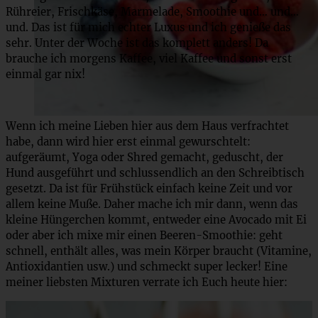
Rühreier, Frischkäse, Marmelade, Smoothie und… und…
und. Das ist für mich echter Luxus und ich genieße das
sehr. Unter der Woche ist das komplett anders! Da
brauche ich morgens Kaffee, viel Kaffee und sonst erst
einmal gar nix!
Wenn ich meine Lieben hier aus dem Haus verfrachtet
habe, dann wird hier erst einmal gewurschtelt:
aufgeräumt, Yoga oder Shred gemacht, geduscht, der
Hund ausgeführt und schlussendlich an den Schreibtisch
gesetzt. Da ist für Frühstück einfach keine Zeit und vor
allem keine Muße. Daher mache ich mir dann, wenn das
kleine Hüngerchen kommt, entweder eine Avocado mit Ei
oder aber ich mixe mir einen Beeren-Smoothie: geht
schnell, enthält alles, was mein Körper braucht (Vitamine,
Antioxidantien usw.) und schmeckt super lecker! Eine
meiner liebsten Mixturen verrate ich Euch heute hier: