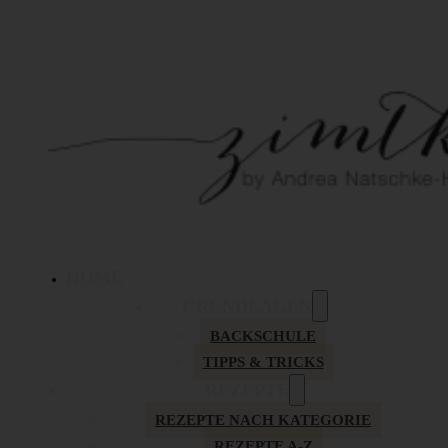
HOME
GRUNDLAGEN
BACKSCHULE
TIPPS & TRICKS
REZEPTE
REZEPTE NACH KATEGORIE
REZEPTE A-Z