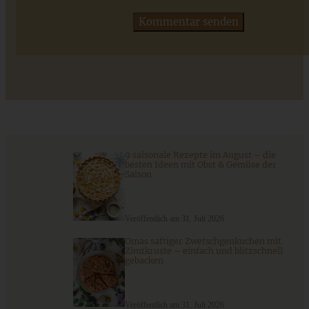
ZUM BEITRAG
Das beste Rezept für Omas lockeren und buttrigen
Streuselkuchen - ganz einfach
ZUM BEITRAG
9 saisonale Rezepte im August – die
besten Ideen mit Obst & Gemüse der
Saison
Veröffentlich am 31. Juli 2026
Omas saftiger Zwetschgenkuchen mit
Zimtkruste – einfach und blitzschnell
gebacken
Veröffentlich am 31. Juli 2026