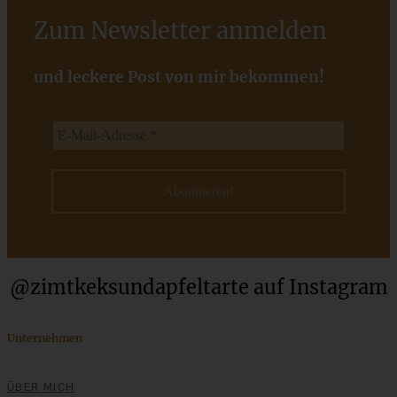
Zum Newsletter anmelden
und leckere Post von mir bekommen!
Köstlicher Apfel-Cranberry-Kuchen (vegan)
ZUM BEITRAG
Stracciatella-Quarkcreme mit Kirschgrütze - einfaches
@zimtkeksundapfeltarte auf Instagram
Dessert im Glas
Unternehmen
ZUM BEITRAG
ÜBER MICH