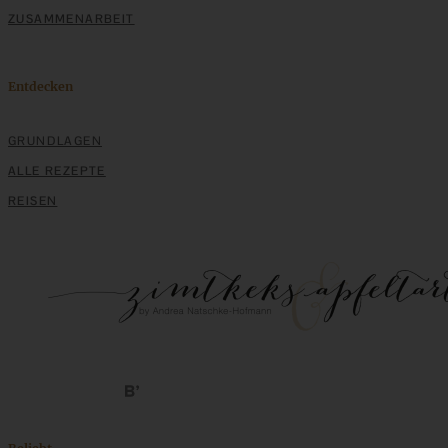
ZUSAMMENARBEIT
Entdecken
GRUNDLAGEN
ALLE REZEPTE
REISEN
Leichte Zoodles mit vegetarischer Bolognese
ZUM BEITRAG
Cremiges Lemon Posset - die einfachste Zitronencreme in
nur 10 Minuten