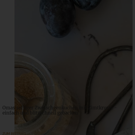
Sommerlicher Quinoa-Salat mit Zitronendressing (vegan)
ZUM BEITRAG
Omas saftiger Zwetschgenkuchen mit Zimtkruste -
einfach und blitzschnell gebacken
ZUM BEITRAG