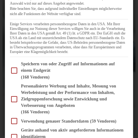
Auswahl wird nur auf dieses Angebot angewendet.
Bitte beachten Sie, dass aufgrund individueller Einstellungen möglicherweise
nicht alle Funktionen der Website verfügbar sind.
Einige Services verarbeiten personenbezogene Daten in den USA. Mit Ihrer
Einwilligung zur Nutzung dieser Services willigen Sie auch in die Verarbeitung
Ihrer Daten in den USA gemäß Art. 49 (1) lit. a GDPR ein. Der EuGH stuft die
USA als ein Land mit unzureichendem Datenschutz nach EU-Standards ein. Es
besteht beispielsweise die Gefahr, dass US-Behörden personenbezogene Daten
in Überwachungsprogrammen verarbeiten, ohne dass für Europäerinnen und
Europäer eine Klagemöglichkeit besteht.
Im Folgenden finden Sie eine Liste der Zwecke des IAB Transparency and Consent Fram
Speichern von oder Zugriff auf Informationen auf
einem Endgerät
(168 Vendoren)
Personalisierte Werbung und Inhalte, Messung von
Werbeleistung und der Performance von Inhalten,
Zielgruppenforschung sowie Entwicklung und
Verbesserung von Angeboten
(166 Vendoren)
Verwendung genauer Standortdaten
(59 Vendoren)
Geräte anhand von aktiv angeforderten Informationen
identifizieren