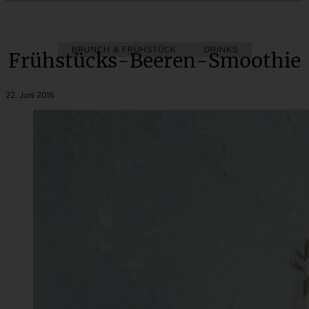
BRUNCH & FRÜHSTÜCK
DRINKS
Frühstücks-Beeren-Smoothie
22. Juni 2016