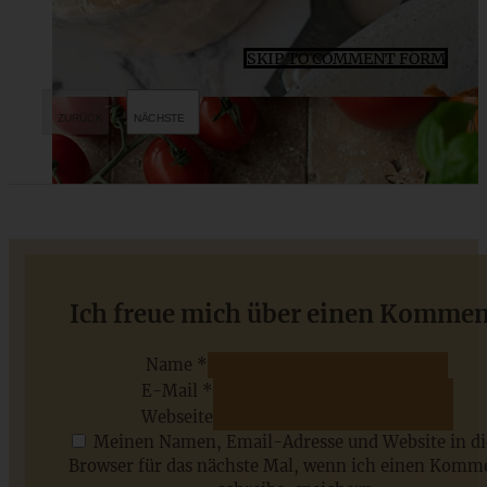
SKIP TO COMMENT FORM
Veganes Chili sin carne – Lieblingsessen geht auch ohne
Ich freue mich über einen Kommen
Fleisch!
Name *
E-Mail *
ZUM BEITRAG
Webseite
Meinen Namen, Email-Adresse und Website in d
Browser für das nächste Mal, wenn ich einen Komm