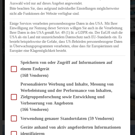
Auswahl wird nur auf dieses Angebot angewendet.
Bitte beachten Sie, dass aufgrund individueller Einstellungen möglicherweise
nicht alle Funktionen der Website verfügbar sind.
Einige Services verarbeiten personenbezogene Daten in den USA. Mit Ihrer
Einwilligung zur Nutzung dieser Services willigen Sie auch in die Verarbeitung
Ihrer Daten in den USA gemäß Art. 49 (1) lit. a GDPR ein. Der EuGH stuft die
USA als ein Land mit unzureichendem Datenschutz nach EU-Standards ein. Es
besteht beispielsweise die Gefahr, dass US-Behörden personenbezogene Daten
in Überwachungsprogrammen verarbeiten, ohne dass für Europäerinnen und
Europäer eine Klagemöglichkeit besteht.
Im Folgenden finden Sie eine Liste der Zwecke des IAB Transparency and Consent Fram
Speichern von oder Zugriff auf Informationen auf
einem Endgerät
(168 Vendoren)
Personalisierte Werbung und Inhalte, Messung von
Werbeleistung und der Performance von Inhalten,
Zielgruppenforschung sowie Entwicklung und
Verbesserung von Angeboten
(166 Vendoren)
Verwendung genauer Standortdaten
(59 Vendoren)
Geräte anhand von aktiv angeforderten Informationen
identifizieren