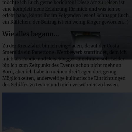
möchte ich Euch gerne berichten! Diese Art zu reisen ist
eine komplett neue Erfahrung für mich und was ich so
erlebt habe, könnt Ihr im Folgenden lesen! Schnappt Euch
ein Käffchen, der Beitrag ist ein wenig länger geworden. :)
Wie alles begann…
Zu der Kreuzfahrt bin ich eingeladen, da auf der Costa
Smeralda ein Panettone-Wettbewerb stattfindet, dem ich
mich als Foodie und Reiseblogger annehmen soll. Leider
bin ich zum Zeitpunkt des Events schon nicht mehr an
Bord, aber ich habe in meinen drei Tagen dort genug
Möglichkeiten, anderweitige kulinarische Einrichtungen
des Schiffes zu testen und mich verwöhnen zu lassen.