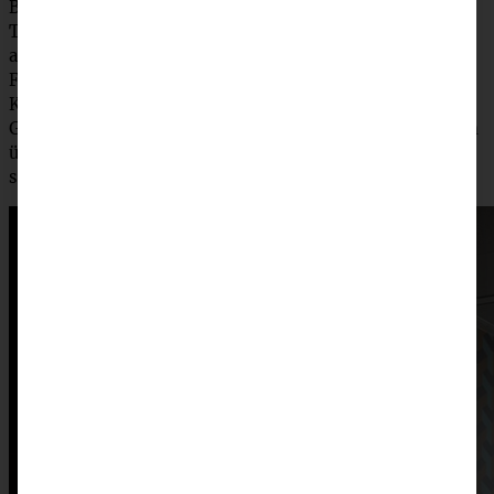
Bevor es an Board geht, erfolgt erst ein gründlicher PCR-
Test, nach negativem Ergebnis dann Einchecken, Koffer
abgeben und ab auf das Schiff – ähnlich wie bei einer
Flugreise, allerdings landet der Koffer direkt in meiner
Kabine mit Balkon. Bedeutet im Klartext: Kein Stress mit
Gepäck und stattdessen gleich mal an die Bar, um mit den
übrigen Kolleginnen und Kollegen den ersten Cocktail zu
schlürfen!