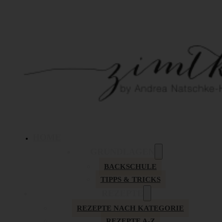
HOME
GRUNDLAGEN
BACKSCHULE
TIPPS & TRICKS
REZEPTE
REZEPTE NACH KATEGORIE
REZEPTE A-Z