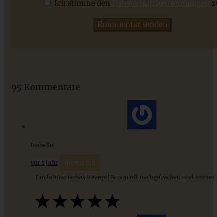
Ich stimme den
Datenschutzbestimmungen
z
ZUM BEITRAG
Das beste Rezept für Omas lockeren und buttrigen
Streuselkuchen - ganz einfach
95 Kommentare
ZUM BEITRAG
Isabelle
vor 1 Jahr
Antworten
Ein fantastisches Rezept! Schon oft nachgebacken und immer