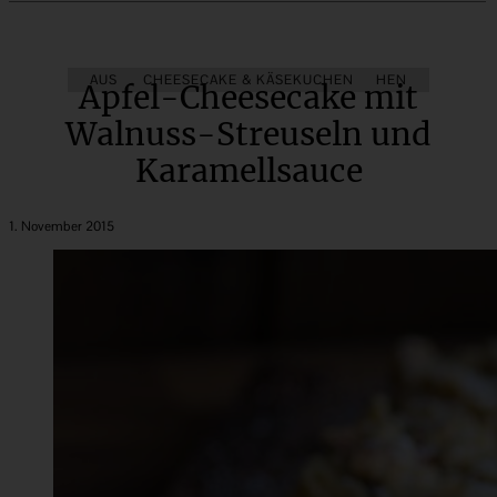
AUS DEM OBSTGARTEN
CHEESECAKE & KÄSEKUCHEN
BLECHKUCHEN
Apfel-Cheesecake mit
Walnuss-Streuseln und
Karamellsauce
1. November 2015