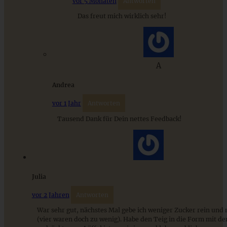
vor 5 Monaten
Antworten
Dessert im Glas
Das freut mich wirklich sehr!
ZUM BEITRAG
A
Andrea
vor 1 Jahr
Antworten
Tausend Dank für Dein nettes Feedback!
Julia
Köstliche Apfelküchlein mit Walnüssen und Orange
vor 2 Jahren
Antworten
War sehr gut, nächstes Mal gebe ich weniger Zucker rein und
(vier waren doch zu wenig). Habe den Teig in die Form mit d