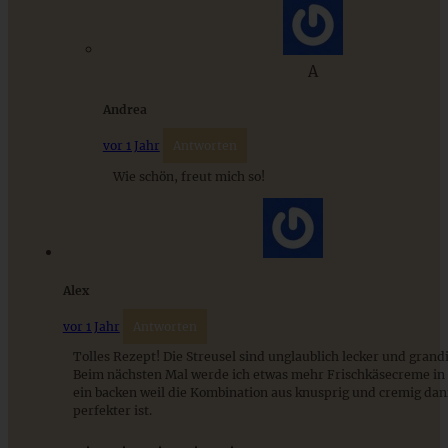
Spiced Apple-Pie – Apple Pie mit Gewürzen
A
Andrea
ZUM BEITRAG
vor 1 Jahr
Antworten
Wie schön, freut mich so!
9 saisonale Rezepte im August – die besten Ideen mit Obst
& Gemüse der Saison
Alex
ZUM BEITRAG
vor 1 Jahr
Antworten
Tolles Rezept! Die Streusel sind unglaublich lecker und grand
Beim nächsten Mal werde ich etwas mehr Frischkäsecreme in
ein backen weil die Kombination aus knusprig und cremig da
perfekter ist.