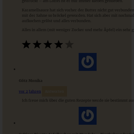
ZUM BEITRAG
gedrückt – am Löffel ist er mir immer kleben geblieben.
Karamellsauce hat sich vorher der Butter nicht gut verbunden
mit der Sahne so bröckel geworden. Hat sich aber mit nochma
aufkochen gelöst und alles verbunden.
Mediterran gewürztes Gemüse auf cremigem Tahini-
Alles in allem (mit weniger Zucker und mehr Äpfel) ein sehr 
Minz-Joghurt
ZUM BEITRAG
Götz Monika
vor 2 Jahren
Antworten
Ich freue mich über die guten Rezepte werde sie bestimmt au