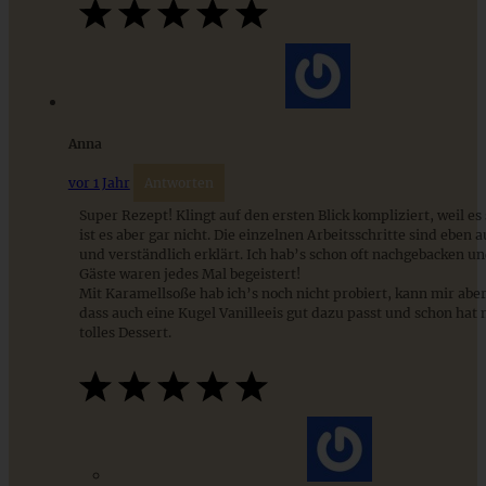
Anna
Kürbis-Cheesecake mit Knusperstreuseln
vor 1 Jahr
Antworten
Super Rezept! Klingt auf den ersten Blick kompliziert, weil es s
ist es aber gar nicht. Die einzelnen Arbeitsschritte sind eben 
und verständlich erklärt. Ich hab’s schon oft nachgebacken u
ZUM BEITRAG
Gäste waren jedes Mal begeistert!
Mit Karamellsoße hab ich’s noch nicht probiert, kann mir aber
dass auch eine Kugel Vanilleeis gut dazu passt und schon hat
tolles Dessert.
Cremiges Lemon Posset - die einfachste Zitronencreme in
nur 10 Minuten
ZUM BEITRAG