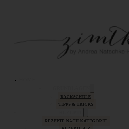
HOME
GRUNDLAGEN
BACKSCHULE
TIPPS & TRICKS
REZEPTE
REZEPTE NACH KATEGORIE
REZEPTE A-Z