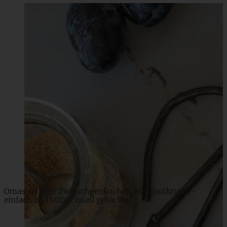
Apfel-Walnusskuchen mit karamellisierten Walnüssen
ZUM BEITRAG
Omas saftiger Zwetschgenkuchen mit Zimtkruste -
einfach und blitzschnell gebacken