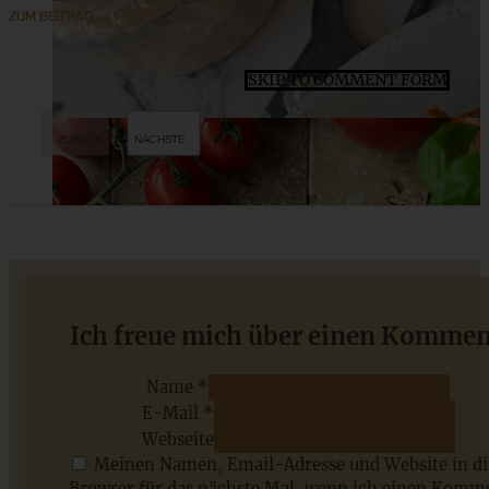
ZUM BEITRAG
SKIP TO COMMENT FORM
“Köstlich backen mit Äpfeln” – mein zweites Buch und
Ich freue mich über einen Kommen
saftiger Apfel-Walnuss-Streusel-Kuchen
Name *
E-Mail *
ZUM BEITRAG
Webseite
Meinen Namen, Email-Adresse und Website in d
Browser für das nächste Mal, wenn ich einen Komm