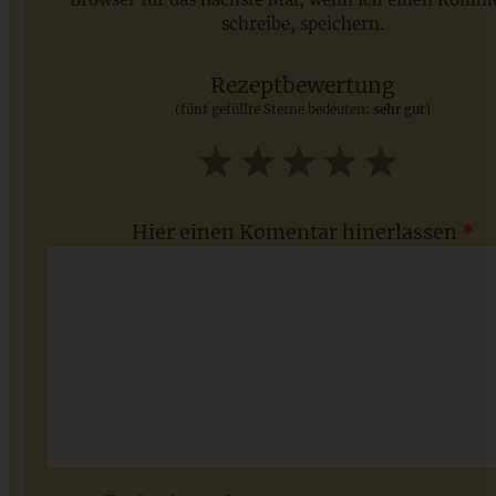
schreibe, speichern.
Saisonale Rezepte im Juli - meine 7 sommerlichen
Lieblinge, die Ihr jetzt unbedingt ausprobieren solltet
Rezeptbewertung
(fünf gefüllte Sterne bedeuten:
sehr gut
)
ZUM BEITRAG
1
2
3
4
5
Star
Stars
Stars
Stars
Stars
Hier einen Komentar hinerlassen
*
Apfel-Walnuss-Schnecken und Schoko-Birnen-Kuchen