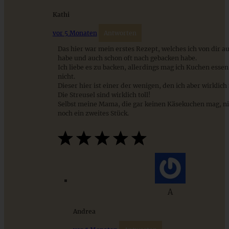
Kathi
vor 5 Monaten
Antworten
Das hier war mein erstes Rezept, welches ich von dir a
habe und auch schon oft nach gebacken habe.
Ich liebe es zu backen, allerdings mag ich Kuchen esse
nicht.
Dieser hier ist einer der wenigen, den ich aber wirklich
Die Streusel sind wirklich toll!
Selbst meine Mama, die gar keinen Käsekuchen mag, 
noch ein zweites Stück.
Klassischer Apple-Crumble mit Cantuccini-Streuseln und
Mascarponecreme
ZUM BEITRAG
A
Andrea
Stracciatella-Quarkcreme mit Kirschgrütze - einfaches