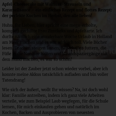
Apfel-Cheesecake mit Walnuss-Streuseln und
Karamellsauce – ein einfaches Rezept und flottes Rezept:
der perfekte Kuchen im Herbst, den alle lieben!
Huhu, Ihr Lieben, hier spricht eine mega-erholte,
komplett gechillte Frau Zimtkeks und Apfeltarte. Ich
durfte nämlich eine wunderbare Woche Urlaub in Holland
am Meer machen und es war wirklich toll. Viele Bücher
lesen, Drachen steigen lassen, Bitterballen futtern, die
Füße in die Nordsee halten und Strandspaziergänge mit
dem Hund machen, es war so schön!
Leider ist der Zauber jetzt schon wieder vorbei, aber ich
konnte meine Akkus tatsächlich aufladen und bin voller
Tatendrang!
Wie sich der äußert, wollt Ihr wissen? Na, ist doch wohl
klar: Familie antreiben, indem ich ganz viele Arbeiten
verteile, wie zum Beispiel Laub wegfegen, für die Schule
lernen, für mich einkaufen gehen und natürlich im
Kochen, Backen und Ausprobieren von neuesten