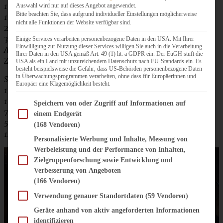
100 g Zucker
Auswahl wird nur auf dieses Angebot angewendet.
Bitte beachten Sie, dass aufgrund individueller Einstellungen möglicherweise
1 Päckchen Bourbon-Vanillezucker
nicht alle Funktionen der Website verfügbar sind.
2 Eier
3 – 4 große, säuerliche Äpfel
Einige Services verarbeiten personenbezogene Daten in den USA. Mit Ihrer
Einwilligung zur Nutzung dieser Services willigen Sie auch in die Verarbeitung
Abrieb einer halben Bio-Zitrone
Ihrer Daten in den USA gemäß Art. 49 (1) lit. a GDPR ein. Der EuGH stuft die
Zimt
USA als ein Land mit unzureichendem Datenschutz nach EU-Standards ein. Es
besteht beispielsweise die Gefahr, dass US-Behörden personenbezogene Daten
in Überwachungsprogrammen verarbeiten, ohne dass für Europäerinnen und
Streusel:
Europäer eine Klagemöglichkeit besteht.
150 g Mehl
100 g Zucker
Im Folgenden finden Sie eine Liste der Zwecke des IAB Transparency and Consent Fram
Speichern von oder Zugriff auf Informationen auf
70 g feine Haferflocken
einem Endgerät
50 g gehackte Walnüsse
(168 Vendoren)
125 g Butter
Personalisierte Werbung und Inhalte, Messung von
Werbeleistung und der Performance von Inhalten,
Zielgruppenforschung sowie Entwicklung und
Verbesserung von Angeboten
(166 Vendoren)
Verwendung genauer Standortdaten
(59 Vendoren)
Geräte anhand von aktiv angeforderten Informationen
identifizieren