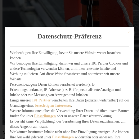
Mit dies
Datenschutz-Präferenz
Wir benötigen Ihre Einwilligung, bevor Sie unsere Website weiter besuchen
können.
Wir benötigen Ihre Einwilligung, damit wir und unsere 191 Partner Cookies und
andere Technologien verwenden können, um Ihnen relevante Inhalte und
Werbung zu liefern. Auf diese Weise finanzieren und optimieren wir unsere
Website.
Personenbezogene Daten können verarbeitet werden (z. B.
Erkennungsmerkmale, IP-Adressen), z. B. für personalisierte Anzeigen und
Inhalte oder zur Messung von Anzeigen und Inhalten.
Einige unserer
191 Partner
verarbeiten Ihre Daten (jederzeit widerrufbar) auf der
Grundlage eines
berechtigten Interesses
.
Weitere Informationen über die Verwendung Ihrer Daten und über unsere Partner
finden Sie unter
Einstellungen
oder in unserer Datenschutzerklärung.
Es besteht keine Verpflichtung, der Verarbeitung Ihrer Daten zuzustimmen, um
dieses Angebot zu nutzen.
Wir können bestimmte Inhalte nicht ohne Ihre Einwilligung anzeigen. Sie können
Nach einer kurzen Begrüßung und Kennenlernen der
Ihre Auswahl jederzeit unter
Einstellungen
widerrufen oder anpassen. Ihre