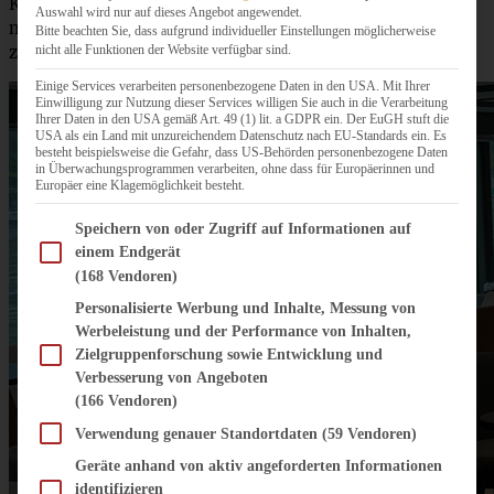
Kollegen:innen mache ich es mir noch ein wenig auf
Auswahl wird nur auf dieses Angebot angewendet.
meinem Zimmer gemütlich, bevor es dann am Abend
Bitte beachten Sie, dass aufgrund individueller Einstellungen möglicherweise
nicht alle Funktionen der Website verfügbar sind.
zunächst in der Lounge einen Aperitif gibt.
Einige Services verarbeiten personenbezogene Daten in den USA. Mit Ihrer
Einwilligung zur Nutzung dieser Services willigen Sie auch in die Verarbeitung
Ihrer Daten in den USA gemäß Art. 49 (1) lit. a GDPR ein. Der EuGH stuft die
USA als ein Land mit unzureichendem Datenschutz nach EU-Standards ein. Es
besteht beispielsweise die Gefahr, dass US-Behörden personenbezogene Daten
in Überwachungsprogrammen verarbeiten, ohne dass für Europäerinnen und
Europäer eine Klagemöglichkeit besteht.
Im Folgenden finden Sie eine Liste der Zwecke des IAB Transparency and Consent Fram
Speichern von oder Zugriff auf Informationen auf
einem Endgerät
(168 Vendoren)
Personalisierte Werbung und Inhalte, Messung von
Werbeleistung und der Performance von Inhalten,
Zielgruppenforschung sowie Entwicklung und
Verbesserung von Angeboten
(166 Vendoren)
Verwendung genauer Standortdaten
(59 Vendoren)
Geräte anhand von aktiv angeforderten Informationen
identifizieren