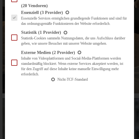
(20 Vendoren)
Es folgt eine Liste der Service-Gruppen, für die eine Einwilligung erteilt werden kann.
Essenziell
(3 Provider)
Essenzielle Services ermöglichen grundlegende Funktionen und sind für
das ordnungsgemäße Funktionieren der Website erforderlich.
Statistik
(1 Provider)
Statistik-Cookies sammeln Nutzungsdaten, die uns Aufschluss darüber
geben, wie unsere Besucher mit unserer Website umgehen.
Externe Medien
(2 Provider)
Inhalte von Videoplattformen und Social-Media-Plattformen werden
standardmäßig blockiert. Wenn externe Services akzeptiert werden, ist
für den Zugriff auf diese Inhalte keine manuelle Einwilligung mehr
erforderlich.
Nicht-TCF-Standard