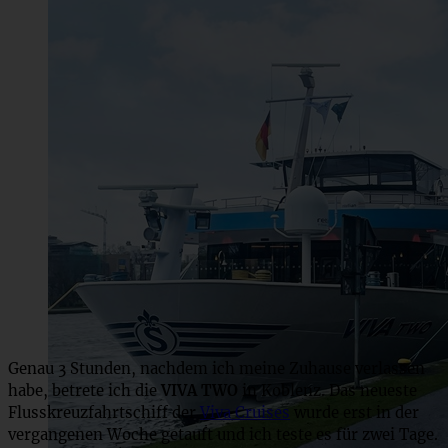
Genau 3 Stunden, nachdem ich meine Zuhause verlassen
habe, betrete ich die
VIVA TWO
in Koblenz. Das neueste
Flusskreuzfahrtschiff der
Viva Cruises
wurde erst in der
vergangenen Woche getauft und ich teste es für zwei Tage.