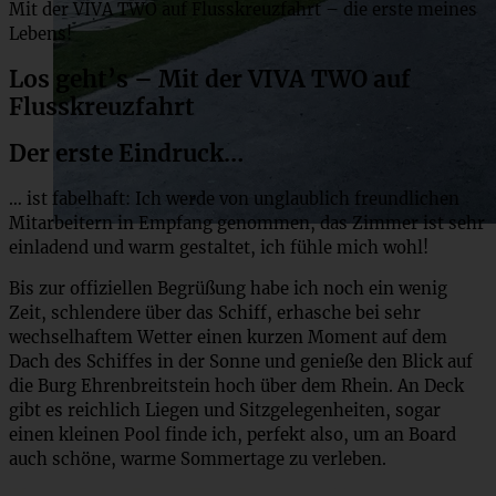
Mit der VIVA TWO auf Flusskreuzfahrt – die erste meines
Lebens!
Los geht’s – Mit der VIVA TWO auf
Flusskreuzfahrt
Der erste Eindruck…
… ist fabelhaft: Ich werde von unglaublich freundlichen
Mitarbeitern in Empfang genommen, das Zimmer ist sehr
einladend und warm gestaltet, ich fühle mich wohl!
Bis zur offiziellen Begrüßung habe ich noch ein wenig
Zeit, schlendere über das Schiff, erhasche bei sehr
wechselhaftem Wetter einen kurzen Moment auf dem
Dach des Schiffes in der Sonne und genieße den Blick auf
die Burg Ehrenbreitstein hoch über dem Rhein. An Deck
gibt es reichlich Liegen und Sitzgelegenheiten, sogar
einen kleinen Pool finde ich, perfekt also, um an Board
auch schöne, warme Sommertage zu verleben.