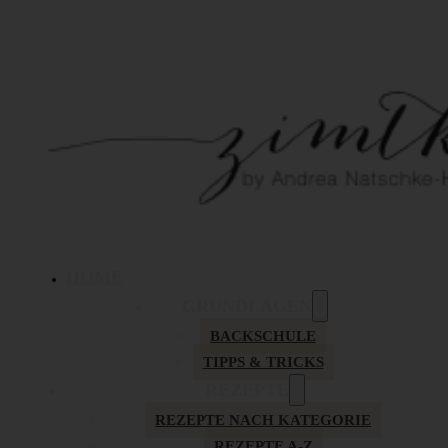
HOME
GRUNDLAGEN
BACKSCHULE
TIPPS & TRICKS
REZEPTE
REZEPTE NACH KATEGORIE
REZEPTE A-Z