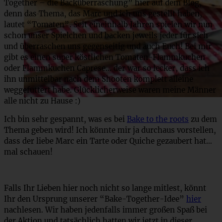
Together – die Backüberraschung” hier auf dem Blog,
denn das Thema, das Marc und ich uns gestellt haben,
lautet “Tomaten”. Seit eineinhalb Jahren spielen wir nun
schon unser Spielchen und backen jeweils jeder für sich
und überraschen uns gegenseitig und auch Euch! Bei mir
gibt es einen super köstlichen Tomaten-Flammkuchen
oder Flammkuchen Caprese… der war so lecker, dass ich
ihn unmittelbar nach dem Shooten komplett alleine
weggefuttert habe. Glücklicherweise waren meine Männer
alle nicht zu Hause :)
Ich bin sehr gespannt, was es bei
Bake to the roots
zu dem
Thema geben wird! Ich könnte mir ja durchaus vorstellen,
dass der liebe Marc ein Tarte oder Quiche gezaubert hat…
mal schauen!
Falls Ihr Lieben hier noch nicht so lange mitlest, könnt
Ihr den Ursprung unserer “Bake-Together-Idee”
hier
nachlesen. Wir haben jedenfalls immer großen Spaß bei
der Aktion und tatsächlich hatten wir jetzt in dieser