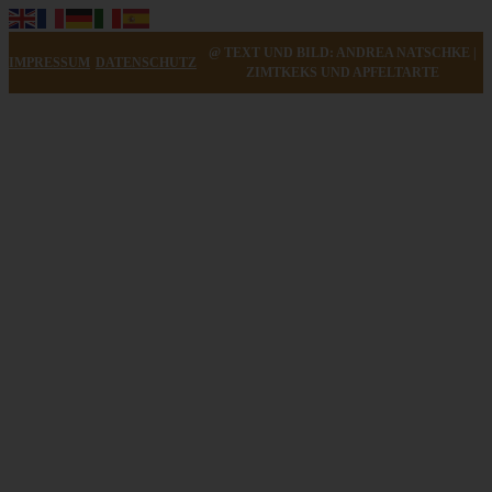
@ TEXT UND BILD: ANDREA NATSCHKE |
IMPRESSUM
DATENSCHUTZ
ZIMTKEKS UND APFELTARTE
Deftige Kräuterstangen und rauchige Barbecuesauce zum
Beefen
ZUM BEITRAG
Mediterran gewürztes Gemüse auf cremigem Tahini-
Minz-Joghurt
ZUM BEITRAG