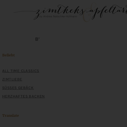
ZUM BEITRAG
Stracciatella-Quarkcreme mit Kirschgrütze - einfaches
Dessert im Glas
Beliebt
ALL TIME CLASSICS
ZUM BEITRAG
ZIMTLIEBE
SÜSSES GEBÄCK
HERZHAFTES BACKEN
Translate