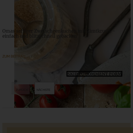
ZUM BEITRAG
Omas saftiger Zwetschgenkuchen mit Zimtkruste -
einfach und blitzschnell gebacken
ZUM BEITRAG
SKIP TO COMMENT FORM