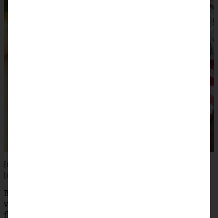
[tabs]
[tab title=”Zubereitung”]
Backofen auf 220 °C (200 °C Umluft) vorheizen. Den
vorbereiteten Hefeteig auf einer bemehlten Arbeitsfläche
flach ausrollen. Mit Schmand bestreichen. Mozzarella