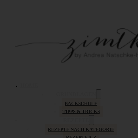
HOME
GRUNDLAGEN
BACKSCHULE
TIPPS & TRICKS
REZEPTE
REZEPTE NACH KATEGORIE
REZEPTE A-Z