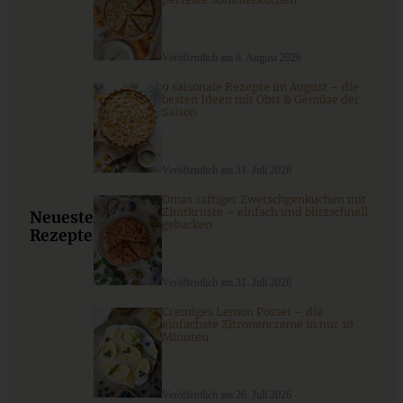
Veröffentlich am 8. August 2026
9 saisonale Rezepte im August – die
besten Ideen mit Obst & Gemüse der
Saison
Veröffentlich am 31. Juli 2026
Omas saftiger Zwetschgenkuchen mit
Tomaten-Galette mit Ricotta
Zimtkruste – einfach und blitzschnell
Neueste
gebacken
Rezepte
Veröffentlich am 31. Juli 2026
ZUM BEITRAG
Cremiges Lemon Posset – die
einfachste Zitronencreme in nur 10
Minuten
9 saisonale Rezepte im August – die besten Ideen mit Obst
& Gemüse der Saison
Veröffentlich am 26. Juli 2026