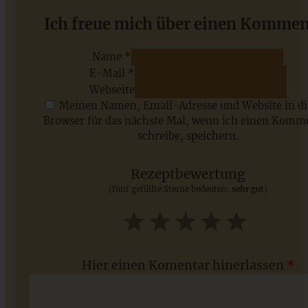
Tannenbaum-Zupfbrot mit Kräutern und Käsefüllung
Ich freue mich über einen Kommen
Name *
E-Mail *
ZUM BEITRAG
Webseite
Meinen Namen, Email-Adresse und Website in d
Browser für das nächste Mal, wenn ich einen Komm
schreibe, speichern.
Saisonale Rezepte im Juli - meine 7 sommerlichen
Lieblinge, die Ihr jetzt unbedingt ausprobieren solltet
Rezeptbewertung
(fünf gefüllte Sterne bedeuten:
sehr gut
)
ZUM BEITRAG
1
2
3
4
5
Star
Stars
Stars
Stars
Stars
Hier einen Komentar hinerlassen
*