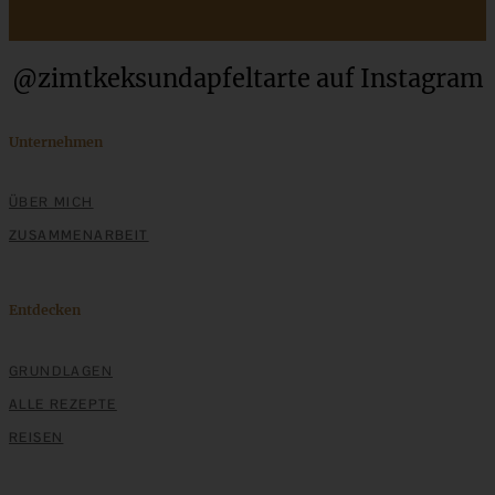
Cremiges Lemon Posset - die einfachste Zitronencreme in
@zimtkeksundapfeltarte auf Instagram
nur 10 Minuten
Unternehmen
ZUM BEITRAG
ÜBER MICH
ZUSAMMENARBEIT
Entdecken
GRUNDLAGEN
ALLE REZEPTE
REISEN
Deftige Bierstangen