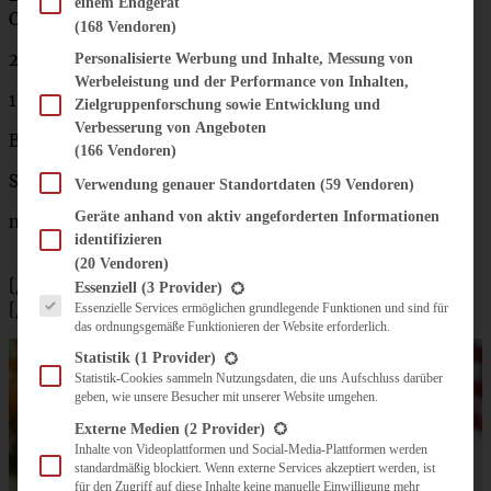
einem Endgerät
Cocktailtomaten)
(168 Vendoren)
200 g Schmand
Personalisierte Werbung und Inhalte, Messung von
Werbeleistung und der Performance von Inhalten,
1 Kugel Mozzarella
Zielgruppenforschung sowie Entwicklung und
Verbesserung von Angeboten
Basilikum
(166 Vendoren)
Salz, Pfeffer aus der Mühle
Verwendung genauer Standortdaten
(59 Vendoren)
Geräte anhand von aktiv angeforderten Informationen
nach Belieben etwas Serrano-Schinken
identifizieren
(20 Vendoren)
Es folgt eine Liste der Service-Gruppen, für die eine Einwilligung erteilt werden kann.
[/tab]
Essenziell
(3 Provider)
[/tabs]
Essenzielle Services ermöglichen grundlegende Funktionen und sind für
das ordnungsgemäße Funktionieren der Website erforderlich.
Statistik
(1 Provider)
Statistik-Cookies sammeln Nutzungsdaten, die uns Aufschluss darüber
geben, wie unsere Besucher mit unserer Website umgehen.
Externe Medien
(2 Provider)
Inhalte von Videoplattformen und Social-Media-Plattformen werden
standardmäßig blockiert. Wenn externe Services akzeptiert werden, ist
für den Zugriff auf diese Inhalte keine manuelle Einwilligung mehr