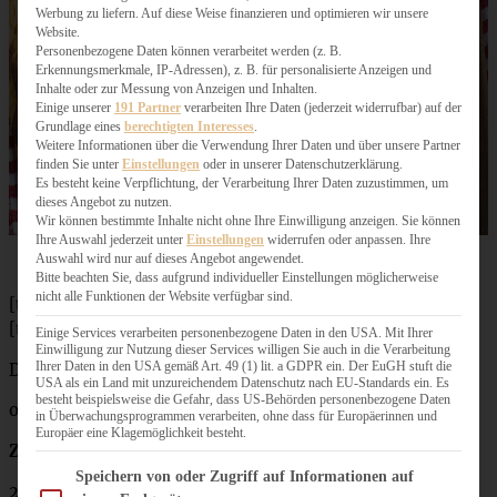
Werbung zu liefern. Auf diese Weise finanzieren und optimieren wir unsere
Website.
Personenbezogene Daten können verarbeitet werden (z. B.
Erkennungsmerkmale, IP-Adressen), z. B. für personalisierte Anzeigen und
Inhalte oder zur Messung von Anzeigen und Inhalten.
Einige unserer
191 Partner
verarbeiten Ihre Daten (jederzeit widerrufbar) auf der
Grundlage eines
berechtigten Interesses
.
Weitere Informationen über die Verwendung Ihrer Daten und über unsere Partner
finden Sie unter
Einstellungen
oder in unserer Datenschutzerklärung.
Es besteht keine Verpflichtung, der Verarbeitung Ihrer Daten zuzustimmen, um
dieses Angebot zu nutzen.
Wir können bestimmte Inhalte nicht ohne Ihre Einwilligung anzeigen. Sie können
Ihre Auswahl jederzeit unter
Einstellungen
widerrufen oder anpassen. Ihre
Auswahl wird nur auf dieses Angebot angewendet.
Bitte beachten Sie, dass aufgrund individueller Einstellungen möglicherweise
nicht alle Funktionen der Website verfügbar sind.
[tabs]
[tab title=”Zutaten”]
Einige Services verarbeiten personenbezogene Daten in den USA. Mit Ihrer
Einwilligung zur Nutzung dieser Services willigen Sie auch in die Verarbeitung
Ihrer Daten in den USA gemäß Art. 49 (1) lit. a GDPR ein. Der EuGH stuft die
Das Rezept für den Flammkuchenteig findet Ihr
hier
USA als ein Land mit unzureichendem Datenschutz nach EU-Standards ein. Es
besteht beispielsweise die Gefahr, dass US-Behörden personenbezogene Daten
oder Flammkuchenteig aus dem Kühlregal
in Überwachungsprogrammen verarbeiten, ohne dass für Europäerinnen und
Europäer eine Klagemöglichkeit besteht.
Zutaten für 2 Flammkuchen
Im Folgenden finden Sie eine Liste der Zwecke des IAB Transparency and Consent Fram
Speichern von oder Zugriff auf Informationen auf
2 – 3 aromatische Tomaten (oder wahlweise etwas mehr