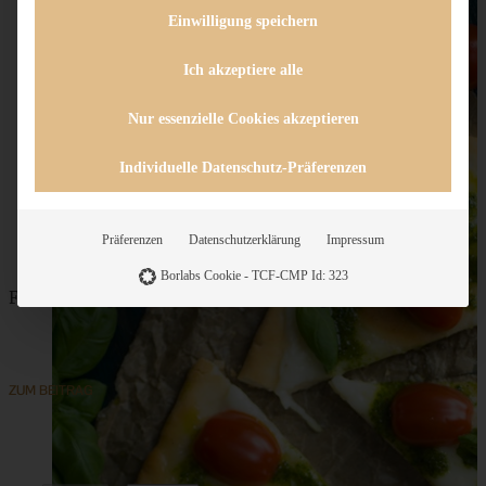
Einwilligung speichern
Ich akzeptiere alle
Nur essenzielle Cookies akzeptieren
Individuelle Datenschutz-Präferenzen
Präferenzen
Datenschutzerklärung
Impressum
Borlabs Cookie - TCF-CMP Id: 323
Flatbread Caprese mit Basilikum-Vinaigrette
ZUM BEITRAG