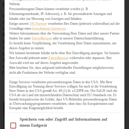
Website.
Für ca. 16
O
reo-Chocolate-Chip-Cookies
Personenbezogene Daten können verarbeitet werden (z. B.
Erkennungsmerkmale, IP-Adressen), z. B. für personalisierte Anzeigen und
120 g Mehl
Inhalte oder zur Messung von Anzeigen und Inhalten.
1 Ei
Einige unserer
191 Partner
verarbeiten Ihre Daten (jederzeit widerrufbar) auf der
100 g weiche Butter
Grundlage eines
berechtigten Interesses
.
Weitere Informationen über die Verwendung Ihrer Daten und über unsere Partner
80 g brauner Zucker
finden Sie unter
Einstellungen
oder in unserer Datenschutzerklärung.
30 g Kakao
Es besteht keine Verpflichtung, der Verarbeitung Ihrer Daten zuzustimmen, um
1 Päckchen Vanillezucker
dieses Angebot zu nutzen.
Wir können bestimmte Inhalte nicht ohne Ihre Einwilligung anzeigen. Sie können
1/2 TL Backpulver
Ihre Auswahl jederzeit unter
Einstellungen
widerrufen oder anpassen. Ihre
50 g gehackte Walnüsse
Auswahl wird nur auf dieses Angebot angewendet.
100 g dunkle Schokoladenstücke
Bitte beachten Sie, dass aufgrund individueller Einstellungen möglicherweise
Oreo-Kekse
nicht alle Funktionen der Website verfügbar sind.
Einige Services verarbeiten personenbezogene Daten in den USA. Mit Ihrer
Einwilligung zur Nutzung dieser Services willigen Sie auch in die Verarbeitung
Ihrer Daten in den USA gemäß Art. 49 (1) lit. a GDPR ein. Der EuGH stuft die
USA als ein Land mit unzureichendem Datenschutz nach EU-Standards ein. Es
besteht beispielsweise die Gefahr, dass US-Behörden personenbezogene Daten
in Überwachungsprogrammen verarbeiten, ohne dass für Europäerinnen und
Europäer eine Klagemöglichkeit besteht.
Im Folgenden finden Sie eine Liste der Zwecke des IAB Transparency and Consent Fram
Speichern von oder Zugriff auf Informationen auf
einem Endgerät