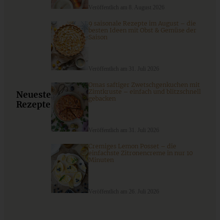
Veröffentlich am 8. August 2026
9 saisonale Rezepte im August – die
besten Ideen mit Obst & Gemüse der
Saison
Veröffentlich am 31. Juli 2026
Omas saftiger Zwetschgenkuchen mit
Zimtkruste – einfach und blitzschnell
Neueste
gebacken
Rezepte
Ganz einfaches Rezept für cremige Kaffee
Schokoladentrüffel – Espresso-Trüffel
Veröffentlich am 31. Juli 2026
Cremiges Lemon Posset – die
ZUM BEITRAG
einfachste Zitronencreme in nur 10
Minuten
Veröffentlich am 26. Juli 2026
Schweizer Wurstsalat mit Käse - einfach, würzig und in 15
Minuten auf dem Tisch!