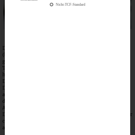
Nicht-TCF-Standard
Den Backofen auf 150 °C Umluft vorheizen. Alle Zutaten
(bis auf Schokostücke und Walnüsse) in eine Schüssel
geben und mit den Knethaken des Handrührers zu einem
Teig kneten. Nun die Schokostücke und Walnüsse
hinzufügen und unterheben.
Den Teig für eine halbe Stunde kalt stellen.
Die Oreo-Kekse auf ein mit Backpapier ausgelegtes Blech
aufsetzen und dann jeweils ca. einen EL vom Cookiesteig
darauf verteilen (er sollte die Oreos einschließen).
Achtung: lasst genug Platz, die Cookies dehnen sich aus!
Das Blech in die Mitte des Backofens und die Plätzchen für
ca. 14 – 16 Minuten backen. Auf einem Gitterrost
auskühlen lassen.