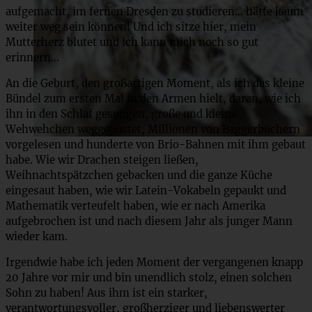
aufgemacht, im fernen Dresden zu studieren… hätte kaum
weiter weg sein können! Und ich sitze hier, mein
Mutterherz blutet und ich kann mich noch so gut
erinnern…
An die Geburt, den großartigen Moment, als ich das kleine
Bündel zum ersten Mal in den Armen hielt, daran, wie ich
ihn in den Schlaf gesungen, große und kleine
Wehwehchen weggepustet, Millionen von Baggerbüchern
vorgelesen und hunderte von Brio-Bahnen mit ihm gebaut
habe. Wie wir Drachen steigen ließen,
Weihnachtspätzchen gebacken und die ganze Küche
eingesaut haben, wie wir Latein-Vokabeln gepaukt und
Mathematik verteufelt haben, wie er nach Amerika
aufgebrochen ist und nach diesem Jahr als junger Mann
wieder kam.
Irgendwie habe ich jeden Moment der vergangenen knapp
20 Jahre vor mir und bin unendlich stolz, einen solchen
Sohn zu haben! Aus ihm ist ein starker,
verantwortungsvoller, großherziger und liebenswerter