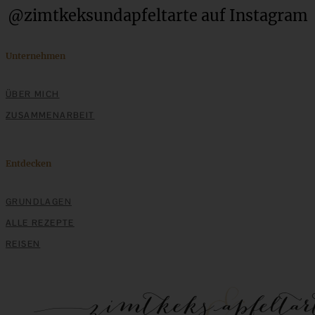
@zimtkeksundapfeltarte auf Instagram
Einfache Sauerteigbrötchen mit Leinsamen - knusprig,
saftig und gelingsicher
Unternehmen
ÜBER MICH
ZUM BEITRAG
ZUSAMMENARBEIT
Entdecken
GRUNDLAGEN
ALLE REZEPTE
REISEN
Original Nürnberger Elisenlebkuchen