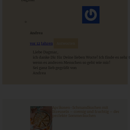
Andrea
Schokoladen-Walnuss-Kekse – Double-Chocolate-
Walnut-Cookies
vor 12 Jahren
Antworten
Liebe Dagmar,
ich danke Dir für Deine lieben Worte! Ich finde es sehr t
ZUM BEITRAG
wenn es anderen Menschen so geht wie mir!
Sei ganz lieb gegrüßt von
Andrea
Aprikosen-Schmandkuchen mit Streuseln - cremig und
fruchtig - der perfekte Sommerkuchen
Aprikosen-Schmandkuchen mit
ZUM BEITRAG
Streuseln – cremig und fruchtig – der
perfekte Sommerkuchen