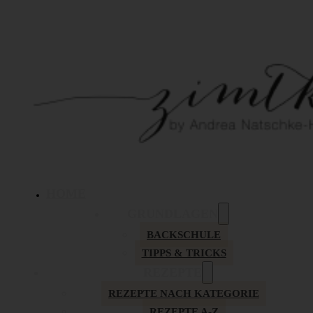
HOME
GRUNDLAGEN
BACKSCHULE
TIPPS & TRICKS
REZEPTE
REZEPTE NACH KATEGORIE
REZEPTE A-Z