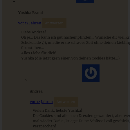
nur 10 Minuten
Yushka Brand
ZUM BEITRAG
vor 12 Jahren
Antworten
Liebe Andrea!
Oh je… Das kann ich gut nachempfinden… Wünsche dir viel Kr
Schokolade ;)), um die erste schwere Zeit ohne deinen Lieblin
überstehen…
Alles Liebe für dich!
Yushka (die jetzt gern einen von deinen Cookies hätte…)
Andrea
vor 12 Jahren
Antworten
Kernige Cranberry-Kürbis-Cookies ohne Kristallzucker
Vielen Dank, liebste Yushka!
Die Cookies sind alle nach Dresden gewandert, aber wen
mal wieder Backe, kriegst Du ne Schüssel voll geschickt
versprochen!
ZUM BEITRAG