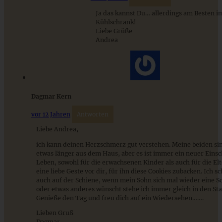
Homemade Oreo-Cookies
Ja das kannst Du… allerdings am Besten i
Kühlschrank!
Liebe Grüße
Andrea
ZUM BEITRAG
Mediterran gewürztes Gemüse auf cremigem Tahini-
Dagmar Kern
Minz-Joghurt
vor 12 Jahren
Antworten
Liebe Andrea,
ZUM BEITRAG
ich kann deinen Herzschmerz gut verstehen. Meine beiden si
etwas länger aus dem Haus, aber es ist immer ein neuer Einsch
Leben, sowohl für die erwachsenen Kinder als auch für die Elt
eine liebe Geste vor dir, für ihn diese Cookies zubacken. Ich 
auch auf der Schiene, wenn mein Sohn sich mal wieder eine S
oder etwas anderes wünscht stehe ich immer gleich in den Sta
Genieße den Tag und freu dich auf ein Wiedersehen…….
Lieben Gruß
Dagmar