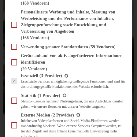
(168 Vendoren)
Personalisierte Werbung und Inhalte, Messung von
Werbeleistung und der Performance von Inhalten,
Zielgruppenforschung sowie Entwicklung und
Verbesserung von Angeboten
(166 Vendoren)
Verwendung genauer Standortdaten
(59 Vendoren)
Geräte anhand von aktiv angeforderten Informationen
identifizieren
(20 Vendoren)
Es folgt eine Liste der Service-Gruppen, für die eine Einwilligung erteilt werden kann.
Essenziell
(3 Provider)
Essenzielle Services ermöglichen grundlegende Funktionen und sind für
das ordnungsgemäße Funktionieren der Website erforderlich.
Statistik
(1 Provider)
Statistik-Cookies sammeln Nutzungsdaten, die uns Aufschluss darüber
geben, wie unsere Besucher mit unserer Website umgehen.
Externe Medien
(2 Provider)
Inhalte von Videoplattformen und Social-Media-Plattformen werden
standardmäßig blockiert. Wenn externe Services akzeptiert werden, ist
für den Zugriff auf diese Inhalte keine manuelle Einwilligung mehr
erforderlich.