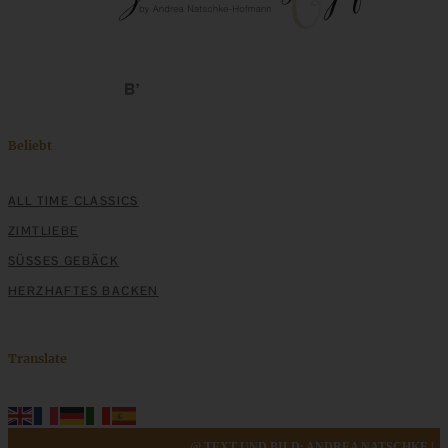
ZUM BEITRAG
Beliebt
Klassische Spargelcremesuppe aus Spargel und
Spargelschalen ganz ohne Mehlschwitze
ALL TIME CLASSICS
ZIMTLIEBE
ZUM BEITRAG
SÜSSES GEBÄCK
HERZHAFTES BACKEN
Translate
@ TEXT UND BILD: ANDREA NATSCHKE |