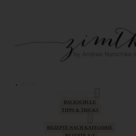
HOME
GRUNDLAGEN
BACKSCHULE
TIPPS & TRICKS
REZEPTE
REZEPTE NACH KATEGORIE
REZEPTE A-Z