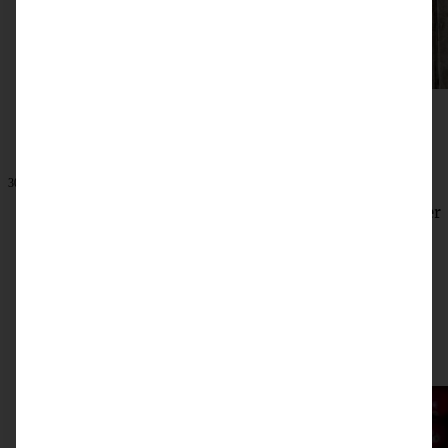
30. November 2025
Saftiger Hefekranz mit Cranberrys und Walnüssen – der
perfekte Weihnachtskranz
ZUM BEITRAG