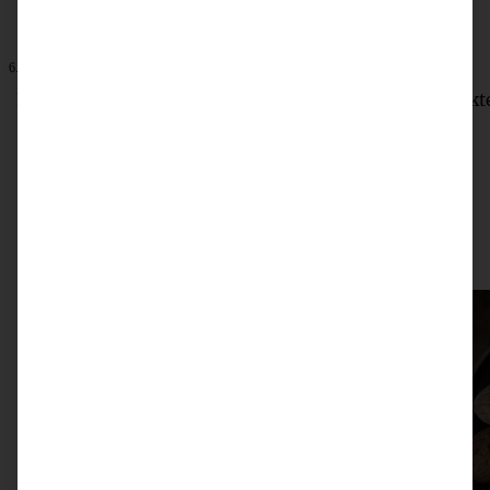
6. Dezember 2025
Fruchtiges Stollen-Tiramisu mit Himbeeren – das perfekt
Dessert zu Weihnachten
ZUM BEITRAG