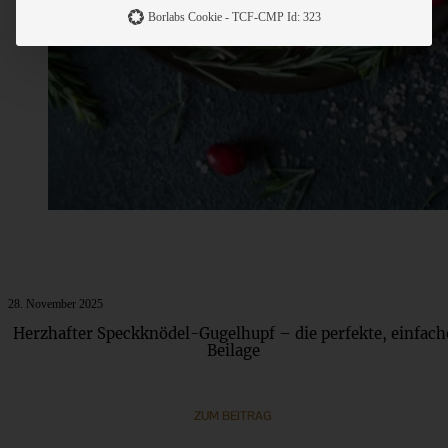
Borlabs Cookie - TCF-CMP Id: 323
28. November 2025
Herzhafter Speckknödel-Gugelhupf – die perfekte, einfach
Beilage
ZUM BEITRAG