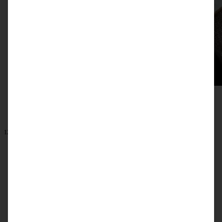
12. Januar 2026
Omas Linsensuppe mit Würstchen – klassischer
Linseneintopf wie früher
ZUM BEITRAG