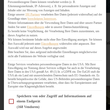
Personenbezogene Daten können verarbeitet werden (z. B.
Erkennungsmerkmale, IP-Adressen), z. B. für personalisierte Anzeigen und
Inhalte oder zur Messung von Anzeigen und Inhalten.
Einige unserer
191 Partner
verarbeiten Ihre Daten (jederzeit widerrufbar) auf der
Grundlage eines
berechtigten Interesses
.
Weitere Informationen über die Verwendung Ihrer Daten und über unsere Partner
finden Sie unter
Einstellungen
oder in unserer Datenschutzerklärung.
Es besteht keine Verpflichtung, der Verarbeitung Ihrer Daten zuzustimmen, um
dieses Angebot zu nutzen.
16. Januar 2026
Wir können bestimmte Inhalte nicht ohne Ihre Einwilligung anzeigen. Sie können
Cremige Tortellini-Tomatensuppe – blitzschnell und perfe
Ihre Auswahl jederzeit unter
Einstellungen
widerrufen oder anpassen. Ihre
für die ganze Familie
Auswahl wird nur auf dieses Angebot angewendet.
Bitte beachten Sie, dass aufgrund individueller Einstellungen möglicherweise
nicht alle Funktionen der Website verfügbar sind.
ZUM BEITRAG
Einige Services verarbeiten personenbezogene Daten in den USA. Mit Ihrer
Einwilligung zur Nutzung dieser Services willigen Sie auch in die Verarbeitung
Ihrer Daten in den USA gemäß Art. 49 (1) lit. a GDPR ein. Der EuGH stuft die
USA als ein Land mit unzureichendem Datenschutz nach EU-Standards ein. Es
besteht beispielsweise die Gefahr, dass US-Behörden personenbezogene Daten
in Überwachungsprogrammen verarbeiten, ohne dass für Europäerinnen und
Europäer eine Klagemöglichkeit besteht.
Im Folgenden finden Sie eine Liste der Zwecke des IAB Transparency and Consent Fram
Speichern von oder Zugriff auf Informationen auf
einem Endgerät
(168 Vendoren)