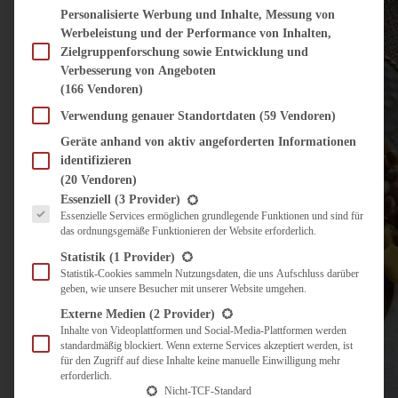
Personalisierte Werbung und Inhalte, Messung von
Werbeleistung und der Performance von Inhalten,
Zielgruppenforschung sowie Entwicklung und
Verbesserung von Angeboten
(166 Vendoren)
Verwendung genauer Standortdaten
(59 Vendoren)
Geräte anhand von aktiv angeforderten Informationen
identifizieren
(20 Vendoren)
Es folgt eine Liste der Service-Gruppen, für die eine Einwilligung erteilt werden kann.
Essenziell
(3 Provider)
Essenzielle Services ermöglichen grundlegende Funktionen und sind für
das ordnungsgemäße Funktionieren der Website erforderlich.
Statistik
(1 Provider)
Statistik-Cookies sammeln Nutzungsdaten, die uns Aufschluss darüber
geben, wie unsere Besucher mit unserer Website umgehen.
Externe Medien
(2 Provider)
Inhalte von Videoplattformen und Social-Media-Plattformen werden
standardmäßig blockiert. Wenn externe Services akzeptiert werden, ist
für den Zugriff auf diese Inhalte keine manuelle Einwilligung mehr
erforderlich.
Nicht-TCF-Standard