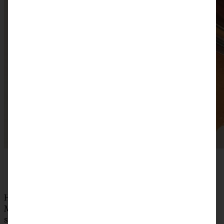
Café gourmand
Hauptsach’ gut gess… Hauptsache, gut gegessen – das
Motto des Saarlandes – sollte auch unser Tagesmotto
sein….