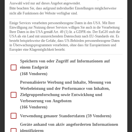
Auswahl wird nur auf dieses Angebot angewendet.
Bitte beachten Sie, dass aufgrund individueller Einstellungen möglicherweise
nicht alle Funktionen der Website verfügbar sind.
Einige Services verarbeiten personenbezogene Daten in den USA. Mit Ihrer
Einwilligung zur Nutzung dieser Services willigen Sie auch in die Verarbeitung
Ihrer Daten in den USA gemäß Art. 49 (1) lit. a GDPR ein. Der EuGH stuft die
USA als ein Land mit unzureichendem Datenschutz nach EU-Standards ein. Es
besteht beispielsweise die Gefahr, dass US-Behörden personenbezogene Daten
in Überwachungsprogrammen verarbeiten, ohne dass für Europäerinnen und
Europäer eine Klagemöglichkeit besteht.
Im Folgenden finden Sie eine Liste der Zwecke des IAB Transparency and Consent Fram
Speichern von oder Zugriff auf Informationen auf
einem Endgerät
(168 Vendoren)
Personalisierte Werbung und Inhalte, Messung von
Werbeleistung und der Performance von Inhalten,
Zielgruppenforschung sowie Entwicklung und
Verbesserung von Angeboten
(166 Vendoren)
Verwendung genauer Standortdaten
(59 Vendoren)
Geräte anhand von aktiv angeforderten Informationen
identifizieren