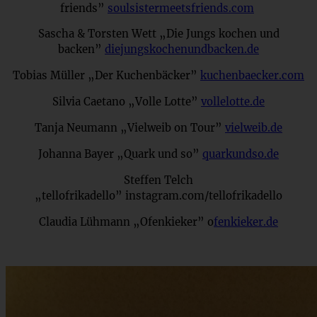
friends”
soulsistermeetsfriends.com
Sascha & Torsten Wett „Die Jungs kochen und
backen”
diejungskochenundbacken.de
Tobias Müller „Der Kuchenbäcker”
kuchenbaecker.com
Silvia Caetano „Volle Lotte”
vollelotte.de
Tanja Neumann „Vielweib on Tour”
vielweib.de
Johanna Bayer „Quark und so”
quarkundso.de
Steffen Telch
„tellofrikadello” instagram.com/tellofrikadello
Claudia Lühmann „Ofenkieker” o
fenkieker.de