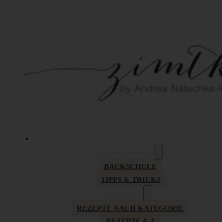
HOME
GRUNDLAGEN
BACKSCHULE
TIPPS & TRICKS
REZEPTE
REZEPTE NACH KATEGORIE
REZEPTE A-Z