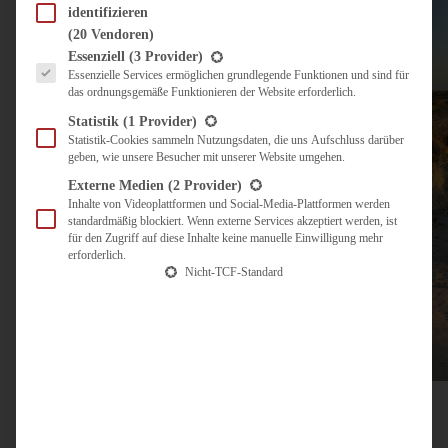
identifizieren
(20 Vendoren)
Es folgt eine Liste der Service-Gruppen, für die eine Einwilligung erteilt werden kann.
Essenziell
(3 Provider)
Essenzielle Services ermöglichen grundlegende Funktionen und sind für
das ordnungsgemäße Funktionieren der Website erforderlich.
Statistik
(1 Provider)
Statistik-Cookies sammeln Nutzungsdaten, die uns Aufschluss darüber
geben, wie unsere Besucher mit unserer Website umgehen.
Externe Medien
(2 Provider)
Inhalte von Videoplattformen und Social-Media-Plattformen werden
standardmäßig blockiert. Wenn externe Services akzeptiert werden, ist
für den Zugriff auf diese Inhalte keine manuelle Einwilligung mehr
erforderlich.
Nicht-TCF-Standard