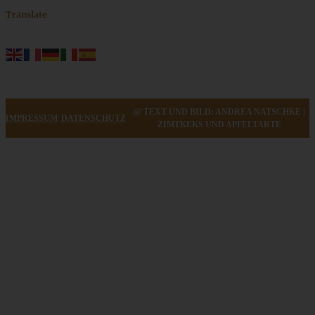
Translate
@ TEXT UND BILD: ANDREA NATSCHKE |
IMPRESSUM
DATENSCHUTZ
ZIMTKEKS UND APFELTARTE