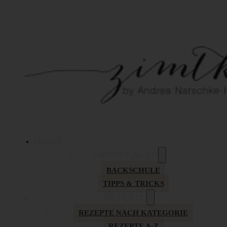
HOME
GRUNDLAGEN
BACKSCHULE
TIPPS & TRICKS
REZEPTE
REZEPTE NACH KATEGORIE
REZEPTE A-Z