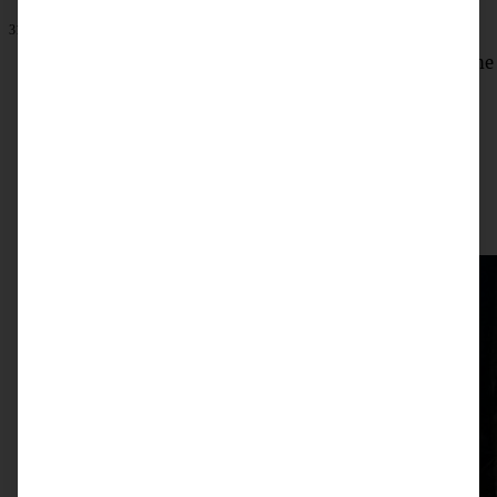
31. Mai 2025
Blåvand und Umgebung – Tipps für Dänemarks westliche
Nordseeküste – Weite, Hygge und Kulinarik
ZUM BEITRAG