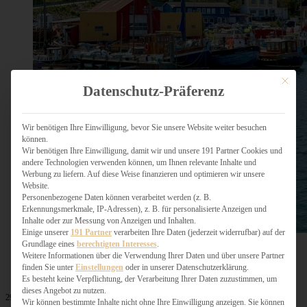
Mit dies
Datenschutz-Präferenz
Wir benötigen Ihre Einwilligung, bevor Sie unsere Website weiter besuchen
können.
Wir benötigen Ihre Einwilligung, damit wir und unsere 191 Partner Cookies und
andere Technologien verwenden können, um Ihnen relevante Inhalte und
Werbung zu liefern. Auf diese Weise finanzieren und optimieren wir unsere
Website.
Personenbezogene Daten können verarbeitet werden (z. B.
Erkennungsmerkmale, IP-Adressen), z. B. für personalisierte Anzeigen und
Inhalte oder zur Messung von Anzeigen und Inhalten.
Einige unserer
191 Partner
verarbeiten Ihre Daten (jederzeit widerrufbar) auf der
Grundlage eines
berechtigten Interesses
.
Weitere Informationen über die Verwendung Ihrer Daten und über unsere Partner
finden Sie unter
Einstellungen
oder in unserer Datenschutzerklärung.
Es besteht keine Verpflichtung, der Verarbeitung Ihrer Daten zuzustimmen, um
dieses Angebot zu nutzen.
29. Juli 2025
Wir können bestimmte Inhalte nicht ohne Ihre Einwilligung anzeigen. Sie können