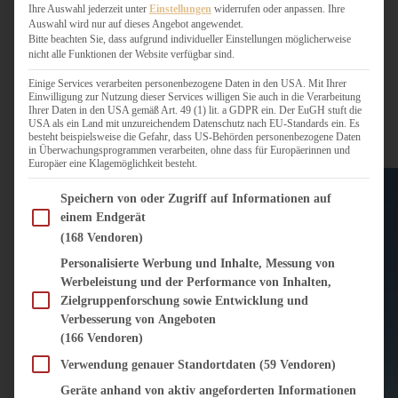
Ihre Auswahl jederzeit unter
Einstellungen
widerrufen oder anpassen. Ihre
Region Odsherred/Rørvig – meine Tipps für Urlaub in
Auswahl wird nur auf dieses Angebot angewendet.
Nordseeland an der dänischen Ostsee
Bitte beachten Sie, dass aufgrund individueller Einstellungen möglicherweise
nicht alle Funktionen der Website verfügbar sind.
Einige Services verarbeiten personenbezogene Daten in den USA. Mit Ihrer
ZUM BEITRAG
Einwilligung zur Nutzung dieser Services willigen Sie auch in die Verarbeitung
Ihrer Daten in den USA gemäß Art. 49 (1) lit. a GDPR ein. Der EuGH stuft die
USA als ein Land mit unzureichendem Datenschutz nach EU-Standards ein. Es
besteht beispielsweise die Gefahr, dass US-Behörden personenbezogene Daten
in Überwachungsprogrammen verarbeiten, ohne dass für Europäerinnen und
Europäer eine Klagemöglichkeit besteht.
Im Folgenden finden Sie eine Liste der Zwecke des IAB Transparency and Consent Fram
Speichern von oder Zugriff auf Informationen auf
einem Endgerät
(168 Vendoren)
Personalisierte Werbung und Inhalte, Messung von
Werbeleistung und der Performance von Inhalten,
Zielgruppenforschung sowie Entwicklung und
Verbesserung von Angeboten
(166 Vendoren)
Verwendung genauer Standortdaten
(59 Vendoren)
Geräte anhand von aktiv angeforderten Informationen