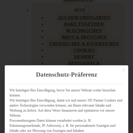
SÜSS
AUS DEM OBSTGARTEN
BAKE TOGETHER
BLECHKUCHEN
BROT & BRÖTCHEN
CHEESECAKE & KÄSEKUCHEN
COOKIES
DESSERT
HEFEGEBÄCK
KLASSIKER
Mit dies
Datenschutz-Präferenz
KUCHEN
LOW CARB & GESÜNDER
MY AMERICAN BAKERY
Wir benötigen Ihre Einwilligung, bevor Sie unsere Website weiter besuchen
können.
REZEPTE ZU OSTERN
Wir benötigen Ihre Einwilligung, damit wir und unsere 191 Partner Cookies und
SCHOKOLADIGES
andere Technologien verwenden können, um Ihnen relevante Inhalte und
SÜSSES HAUPTGERICHT
Werbung zu liefern. Auf diese Weise finanzieren und optimieren wir unsere
SÜSSES KLEINGEBÄCK
Website.
Personenbezogene Daten können verarbeitet werden (z. B.
TÖRTCHEN
Erkennungsmerkmale, IP-Adressen), z. B. für personalisierte Anzeigen und
VEGAN SÜSS
Inhalte oder zur Messung von Anzeigen und Inhalten.