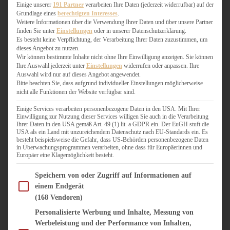
WEIHNACHTSBÄCKEREI
Einige unserer
191 Partner
verarbeiten Ihre Daten (jederzeit widerrufbar) auf der
Grundlage eines
berechtigten Interesses
.
ZIMTLIEBE
Weitere Informationen über die Verwendung Ihrer Daten und über unsere Partner
finden Sie unter
Einstellungen
oder in unserer Datenschutzerklärung.
HERZHAFT
Es besteht keine Verpflichtung, der Verarbeitung Ihrer Daten zuzustimmen, um
dieses Angebot zu nutzen.
BEILAGEN & GEMÜSE
Wir können bestimmte Inhalte nicht ohne Ihre Einwilligung anzeigen. Sie können
BURGER & SANDWICHES
Ihre Auswahl jederzeit unter
Einstellungen
widerrufen oder anpassen. Ihre
FIX AUF DEM TISCH
Auswahl wird nur auf dieses Angebot angewendet.
Bitte beachten Sie, dass aufgrund individueller Einstellungen möglicherweise
FLEISCH & FISCH
nicht alle Funktionen der Website verfügbar sind.
GRILLEN / BARBECUE
HERZHAFTES BACKEN
Einige Services verarbeiten personenbezogene Daten in den USA. Mit Ihrer
Einwilligung zur Nutzung dieser Services willigen Sie auch in die Verarbeitung
ONE-POT-GERICHTE
Ihrer Daten in den USA gemäß Art. 49 (1) lit. a GDPR ein. Der EuGH stuft die
PASTA & NUDELGERICHTE
USA als ein Land mit unzureichendem Datenschutz nach EU-Standards ein. Es
besteht beispielsweise die Gefahr, dass US-Behörden personenbezogene Daten
PIZZA, TARTES & QUICHES
in Überwachungsprogrammen verarbeiten, ohne dass für Europäerinnen und
REIS & RISOTTO
Europäer eine Klagemöglichkeit besteht.
SALATE & SNACKS
Im Folgenden finden Sie eine Liste der Zwecke des IAB Transparency and Consent Fram
SUPPENKASPEREIEN
Speichern von oder Zugriff auf Informationen auf
einem Endgerät
VEGAN HERZHAFT
(168 Vendoren)
VEGETARISCHES
VORSPEISEN
Personalisierte Werbung und Inhalte, Messung von
Werbeleistung und der Performance von Inhalten,