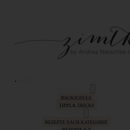
HOME
GRUNDLAGEN
BACKSCHULE
TIPPS & TRICKS
REZEPTE
REZEPTE NACH KATEGORIE
REZEPTE A-Z