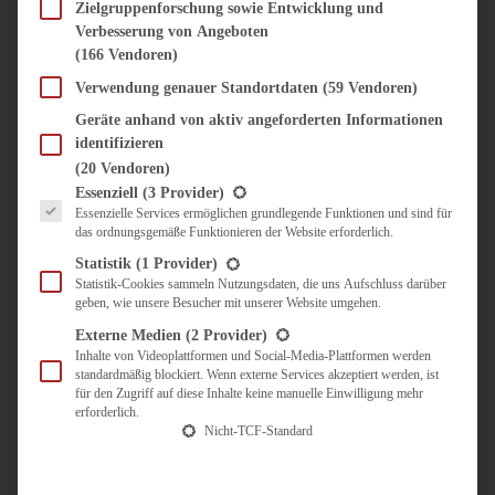
SÜSS & HERZHAFT
Zielgruppenforschung sowie Entwicklung und
Verbesserung von Angeboten
BROTAUFSTRICH
(166 Vendoren)
BRUNCH & FRÜHSTÜCK
DIPS, SAUCEN, CHUTNEYS
Verwendung genauer Standortdaten
(59 Vendoren)
KINDER-LIEBLINGSESSEN
Geräte anhand von aktiv angeforderten Informationen
KÜCHENGESCHENKE
identifizieren
OMAS REZEPTE
(20 Vendoren)
TARTES UND PIES
Es folgt eine Liste der Service-Gruppen, für die eine Einwilligung erteilt werden kann.
Essenziell
(3 Provider)
Essenzielle Services ermöglichen grundlegende Funktionen und sind für
UNTERWEGS
das ordnungsgemäße Funktionieren der Website erforderlich.
REISETIPPS
Statistik
(1 Provider)
KULINARISCH UNTERWEGS
Statistik-Cookies sammeln Nutzungsdaten, die uns Aufschluss darüber
geben, wie unsere Besucher mit unserer Website umgehen.
ÜBER MICH
ZUSAMMENARBEIT
Externe Medien
(2 Provider)
Inhalte von Videoplattformen und Social-Media-Plattformen werden
standardmäßig blockiert. Wenn externe Services akzeptiert werden, ist
für den Zugriff auf diese Inhalte keine manuelle Einwilligung mehr
erforderlich.
Nicht-TCF-Standard
Suche