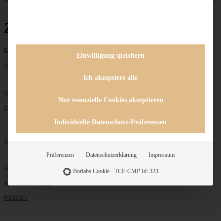
Zwiebelsuppe
Keine Beiträge gefunden
Einwilligung speichern
Unternehmen
Ich akzeptiere alle
ÜBER MICH
Nur essenzielle Cookies akzeptieren
ZUSAMMENARBEIT
Individuelle Datenschutz-Präferenzen
Entdecken
Präferenzen
Datenschutzerklärung
Impressum
GRUNDLAGEN
Borlabs Cookie - TCF-CMP Id: 323
ALLE REZEPTE
REISEN