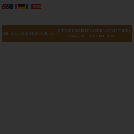
@ TEXT UND BILD: ANDREA NATSCHKE |
IMPRESSUM
DATENSCHUTZ
ZIMTKEKS UND APFELTARTE