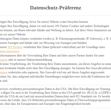
TGARTEN
Datenschutz-Präferenz
ER
N
CHEN
tigen Ihre Einwilligung, bevor Sie unsere Website weiter besuchen können.
tigen Ihre Einwilligung, damit wir und unsere 191 Partner Cookies und andere Technologien
& KÄSEKUCHEN
n können, um Ihnen relevante Inhalte und Werbung zu liefern. Auf diese Weise finanzieren u
en wir unsere Website.
nbezogene Daten können verarbeitet werden (z. B. Erkennungsmerkmale, IP-Adressen), z. B. f
isierte Anzeigen und Inhalte oder zur Messung von Anzeigen und Inhalten.
unserer
191 Partner
verarbeiten Ihre Daten (jederzeit widerrufbar) auf der Grundlage eines
igten Interesses
.
Informationen über die Verwendung Ihrer Daten und über unsere Partner finden Sie unter
GESÜNDER
lungen
oder in unserer Datenschutzerklärung.
 BAKERY
ht keine Verpflichtung, der Verarbeitung Ihrer Daten zuzustimmen, um dieses Angebot zu nutz
en bestimmte Inhalte nicht ohne Ihre Einwilligung anzeigen. Sie können Ihre Auswahl jederzei
STERN
lungen
widerrufen oder anpassen. Ihre Auswahl wird nur auf dieses Angebot angewendet.
ES
achten Sie, dass aufgrund individueller Einstellungen möglicherweise nicht alle Funktionen der
GERICHT
r sind.
EBÄCK
ervices verarbeiten personenbezogene Daten in den USA. Mit Ihrer Einwilligung zur Nutzung 
 willigen Sie auch in die Verarbeitung Ihrer Daten in den USA gemäß Art. 49 (1) lit. a GDPR e
uft die USA als ein Land mit unzureichendem Datenschutz nach EU-Standards ein. Es besteht
ÄCKEREI
lsweise die Gefahr, dass US-Behörden personenbezogene Daten in Überwachungsprogrammen
ten, ohne dass für Europäerinnen und Europäer eine Klagemöglichkeit besteht.