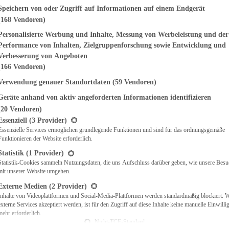
genden finden Sie eine Liste der Zwecke des IAB Transparency and Consent Fr
Speichern von oder Zugriff auf Informationen auf einem Endgerät
(168 Vendoren)
EMÜSE
NDWICHES
Personalisierte Werbung und Inhalte, Messung von Werbeleistung und der
ISCH
Performance von Inhalten, Zielgruppenforschung sowie Entwicklung und
CH
Verbesserung von Angeboten
RBECUE
(166 Vendoren)
BACKEN
Verwendung genauer Standortdaten
(59 Vendoren)
CHTE
Geräte anhand von aktiv angeforderten Informationen identifizieren
LGERICHTE
 & QUICHES
(20 Vendoren)
t eine Liste der Service-Gruppen, für die eine Einwilligung erteilt werden ka
O
Essenziell
(3 Provider)
Essenzielle Services ermöglichen grundlegende Funktionen und sind für das ordnungsgemäße
CKS
Funktionieren der Website erforderlich.
REIEN
AFT
Statistik
(1 Provider)
ES
Statistik-Cookies sammeln Nutzungsdaten, die uns Aufschluss darüber geben, wie unsere Besu
mit unserer Website umgehen.
Externe Medien
(2 Provider)
Inhalte von Videoplattformen und Social-Media-Plattformen werden standardmäßig blockiert. 
externe Services akzeptiert werden, ist für den Zugriff auf diese Inhalte keine manuelle Einwill
CH
mehr erforderlich.
ÜHSTÜCK
Nicht-TCF-Standard