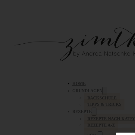
HOME
GRUNDLAGEN
BACKSCHULE
TIPPS & TRICKS
REZEPTE
REZEPTE NACH KATE
REZEPTE A-Z