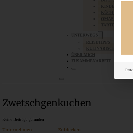
DIPS, SAUCEN,
KINDER-LIEBL
KÜCHENGESC
OMAS REZEPT
TARTES UND PI
UNTERWEGS
REISETIPPS
KULINARISCH UNTER
ÜBER MICH
ZUSAMMENARBEIT
Präfe
Zwetschgenkuchen
Keine Beiträge gefunden
Unternehmen
Entdecken