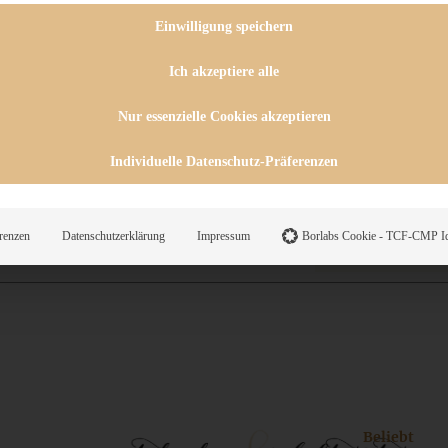
 CHUTNEYS
INGSESSEN
Einwilligung speichern
HENKE
E
Ich akzeptiere alle
ES
Nur essenzielle Cookies akzeptieren
Individuelle Datenschutz-Präferenzen
WEGS
renzen
Datenschutzerklärung
Impressum
Borlabs Cookie - TCF-CMP Id
Suche
Beliebt