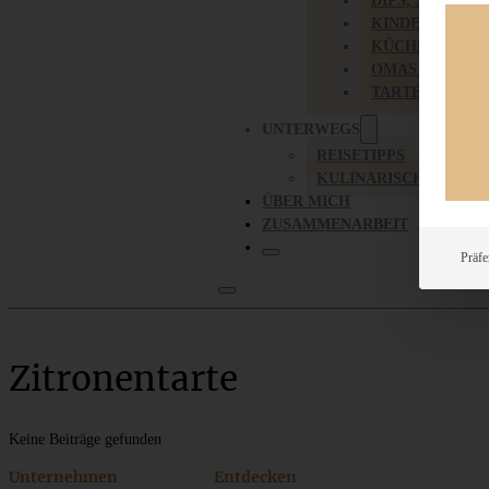
DIPS, SAUCEN,
KINDER-LIEBL
KÜCHENGESC
OMAS REZEPT
TARTES UND PI
UNTERWEGS
REISETIPPS
KULINARISCH UNTER
ÜBER MICH
ZUSAMMENARBEIT
Präfe
Zitronentarte
Keine Beiträge gefunden
Unternehmen
Entdecken