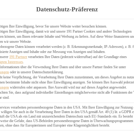
TGARTEN
Datenschutz-Präferenz
ER
N
CHEN
tigen Ihre Einwilligung, bevor Sie unsere Website weiter besuchen können.
tigen Ihre Einwilligung, damit wir und unsere 191 Partner Cookies und andere Technologien
& KÄSEKUCHEN
n können, um Ihnen relevante Inhalte und Werbung zu liefern. Auf diese Weise finanzieren u
en wir unsere Website.
nbezogene Daten können verarbeitet werden (z. B. Erkennungsmerkmale, IP-Adressen), z. B. f
isierte Anzeigen und Inhalte oder zur Messung von Anzeigen und Inhalten.
unserer
191 Partner
verarbeiten Ihre Daten (jederzeit widerrufbar) auf der Grundlage eines
igten Interesses
.
Informationen über die Verwendung Ihrer Daten und über unsere Partner finden Sie unter
GESÜNDER
lungen
oder in unserer Datenschutzerklärung.
 BAKERY
ht keine Verpflichtung, der Verarbeitung Ihrer Daten zuzustimmen, um dieses Angebot zu nutz
en bestimmte Inhalte nicht ohne Ihre Einwilligung anzeigen. Sie können Ihre Auswahl jederzei
STERN
lungen
widerrufen oder anpassen. Ihre Auswahl wird nur auf dieses Angebot angewendet.
ES
achten Sie, dass aufgrund individueller Einstellungen möglicherweise nicht alle Funktionen der
GERICHT
r sind.
EBÄCK
ervices verarbeiten personenbezogene Daten in den USA. Mit Ihrer Einwilligung zur Nutzung 
 willigen Sie auch in die Verarbeitung Ihrer Daten in den USA gemäß Art. 49 (1) lit. a GDPR e
uft die USA als ein Land mit unzureichendem Datenschutz nach EU-Standards ein. Es besteht
ÄCKEREI
lsweise die Gefahr, dass US-Behörden personenbezogene Daten in Überwachungsprogrammen
ten, ohne dass für Europäerinnen und Europäer eine Klagemöglichkeit besteht.