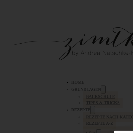
HOME
GRUNDLAGEN
BACKSCHULE
TIPPS & TRICKS
REZEPTE
REZEPTE NACH KATE
REZEPTE A-Z