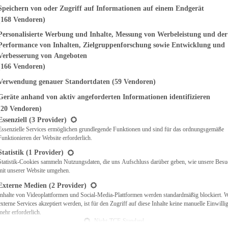
genden finden Sie eine Liste der Zwecke des IAB Transparency and Consent Fr
Speichern von oder Zugriff auf Informationen auf einem Endgerät
(168 Vendoren)
EMÜSE
NDWICHES
Personalisierte Werbung und Inhalte, Messung von Werbeleistung und der
ISCH
Performance von Inhalten, Zielgruppenforschung sowie Entwicklung und
CH
Verbesserung von Angeboten
RBECUE
(166 Vendoren)
BACKEN
Verwendung genauer Standortdaten
(59 Vendoren)
CHTE
Geräte anhand von aktiv angeforderten Informationen identifizieren
LGERICHTE
 & QUICHES
(20 Vendoren)
t eine Liste der Service-Gruppen, für die eine Einwilligung erteilt werden ka
O
Essenziell
(3 Provider)
Essenzielle Services ermöglichen grundlegende Funktionen und sind für das ordnungsgemäße
CKS
Funktionieren der Website erforderlich.
REIEN
AFT
Statistik
(1 Provider)
ES
Statistik-Cookies sammeln Nutzungsdaten, die uns Aufschluss darüber geben, wie unsere Besu
mit unserer Website umgehen.
Externe Medien
(2 Provider)
Inhalte von Videoplattformen und Social-Media-Plattformen werden standardmäßig blockiert. 
externe Services akzeptiert werden, ist für den Zugriff auf diese Inhalte keine manuelle Einwill
CH
mehr erforderlich.
ÜHSTÜCK
Nicht-TCF-Standard