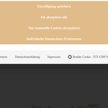
 CHUTNEYS
INGSESSEN
Einwilligung speichern
HENKE
E
Ich akzeptiere alle
ES
Nur essenzielle Cookies akzeptieren
Individuelle Datenschutz-Präferenzen
WEGS
renzen
Datenschutzerklärung
Impressum
Borlabs Cookie - TCF-CMP Id
Suche
Beliebt