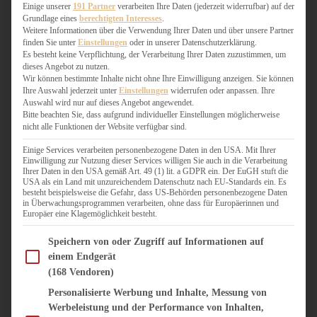
WEIHNACHTSBÄCKEREI
Einige unserer
191 Partner
verarbeiten Ihre Daten (jederzeit widerrufbar) auf der
Grundlage eines
berechtigten Interesses
.
ZIMTLIEBE
Weitere Informationen über die Verwendung Ihrer Daten und über unsere Partner
finden Sie unter
Einstellungen
oder in unserer Datenschutzerklärung.
HERZHAFT
Es besteht keine Verpflichtung, der Verarbeitung Ihrer Daten zuzustimmen, um
dieses Angebot zu nutzen.
BEILAGEN & GEMÜSE
Wir können bestimmte Inhalte nicht ohne Ihre Einwilligung anzeigen. Sie können
BURGER & SANDWICHES
Ihre Auswahl jederzeit unter
Einstellungen
widerrufen oder anpassen. Ihre
FIX AUF DEM TISCH
Auswahl wird nur auf dieses Angebot angewendet.
Bitte beachten Sie, dass aufgrund individueller Einstellungen möglicherweise
FLEISCH & FISCH
nicht alle Funktionen der Website verfügbar sind.
GRILLEN / BARBECUE
HERZHAFTES BACKEN
Einige Services verarbeiten personenbezogene Daten in den USA. Mit Ihrer
Einwilligung zur Nutzung dieser Services willigen Sie auch in die Verarbeitung
ONE-POT-GERICHTE
Ihrer Daten in den USA gemäß Art. 49 (1) lit. a GDPR ein. Der EuGH stuft die
PASTA & NUDELGERICHTE
USA als ein Land mit unzureichendem Datenschutz nach EU-Standards ein. Es
besteht beispielsweise die Gefahr, dass US-Behörden personenbezogene Daten
PIZZA, TARTES & QUICHES
in Überwachungsprogrammen verarbeiten, ohne dass für Europäerinnen und
REIS & RISOTTO
Europäer eine Klagemöglichkeit besteht.
SALATE & SNACKS
Im Folgenden finden Sie eine Liste der Zwecke des IAB Transparency and Consent Fram
SUPPENKASPEREIEN
Speichern von oder Zugriff auf Informationen auf
einem Endgerät
VEGAN HERZHAFT
(168 Vendoren)
VEGETARISCHES
VORSPEISEN
Personalisierte Werbung und Inhalte, Messung von
Werbeleistung und der Performance von Inhalten,