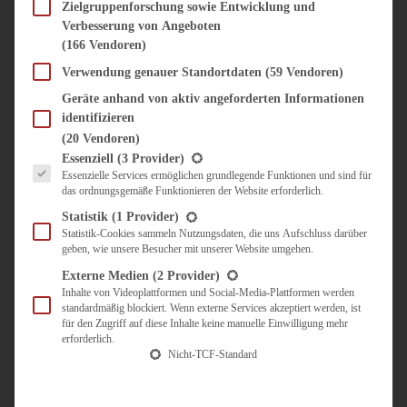
SÜSS & HERZHAFT
Zielgruppenforschung sowie Entwicklung und
Verbesserung von Angeboten
BROTAUFSTRICH
(166 Vendoren)
BRUNCH & FRÜHSTÜCK
DIPS, SAUCEN, CHUTNEYS
Verwendung genauer Standortdaten
(59 Vendoren)
KINDER-LIEBLINGSESSEN
Geräte anhand von aktiv angeforderten Informationen
KÜCHENGESCHENKE
identifizieren
OMAS REZEPTE
(20 Vendoren)
TARTES UND PIES
Es folgt eine Liste der Service-Gruppen, für die eine Einwilligung erteilt werden kann.
Essenziell
(3 Provider)
Essenzielle Services ermöglichen grundlegende Funktionen und sind für
UNTERWEGS
das ordnungsgemäße Funktionieren der Website erforderlich.
REISETIPPS
Statistik
(1 Provider)
KULINARISCH UNTERWEGS
Statistik-Cookies sammeln Nutzungsdaten, die uns Aufschluss darüber
geben, wie unsere Besucher mit unserer Website umgehen.
ÜBER MICH
ZUSAMMENARBEIT
Externe Medien
(2 Provider)
Inhalte von Videoplattformen und Social-Media-Plattformen werden
standardmäßig blockiert. Wenn externe Services akzeptiert werden, ist
für den Zugriff auf diese Inhalte keine manuelle Einwilligung mehr
erforderlich.
Nicht-TCF-Standard
Suche