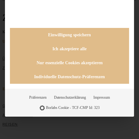
Zimtstreusel
Keine Beiträge gefunden
Einwilligung speichern
Unternehmen
Ich akzeptiere alle
ÜBER MICH
Nur essenzielle Cookies akzeptieren
ZUSAMMENARBEIT
Individuelle Datenschutz-Präferenzen
Entdecken
Präferenzen
Datenschutzerklärung
Impressum
GRUNDLAGEN
Borlabs Cookie - TCF-CMP Id: 323
ALLE REZEPTE
REISEN