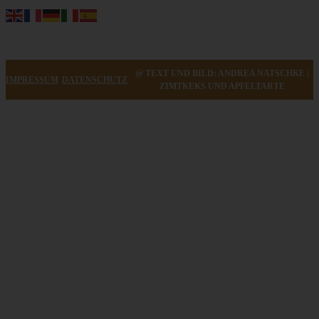
@ TEXT UND BILD: ANDREA NATSCHKE |
IMPRESSUM
DATENSCHUTZ
ZIMTKEKS UND APFELTARTE