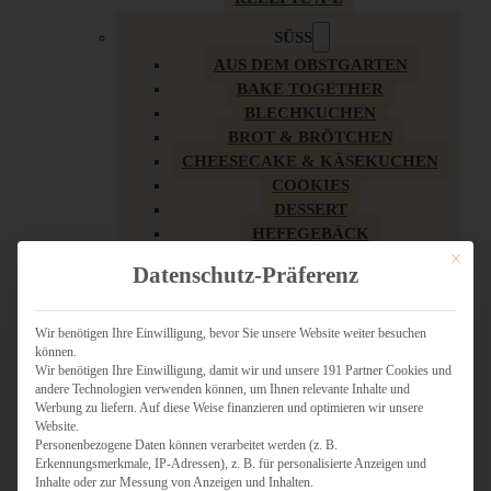
SÜSS
AUS DEM OBSTGARTEN
BAKE TOGETHER
BLECHKUCHEN
BROT & BRÖTCHEN
CHEESECAKE & KÄSEKUCHEN
COOKIES
DESSERT
HEFEGEBÄCK
KLASSIKER
Mit dies
Datenschutz-Präferenz
KUCHEN
LOW CARB & GESÜNDER
MY AMERICAN BAKERY
Wir benötigen Ihre Einwilligung, bevor Sie unsere Website weiter besuchen
können.
REZEPTE ZU OSTERN
Wir benötigen Ihre Einwilligung, damit wir und unsere 191 Partner Cookies und
SCHOKOLADIGES
andere Technologien verwenden können, um Ihnen relevante Inhalte und
SÜSSES HAUPTGERICHT
Werbung zu liefern. Auf diese Weise finanzieren und optimieren wir unsere
SÜSSES KLEINGEBÄCK
Website.
Personenbezogene Daten können verarbeitet werden (z. B.
TÖRTCHEN
Erkennungsmerkmale, IP-Adressen), z. B. für personalisierte Anzeigen und
VEGAN SÜSS
Inhalte oder zur Messung von Anzeigen und Inhalten.