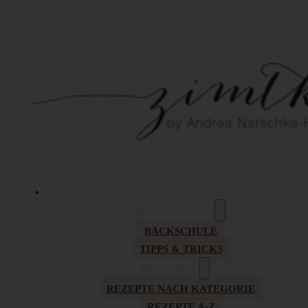
HOME
GRUNDLAGEN
BACKSCHULE
TIPPS & TRICKS
REZEPTE
REZEPTE NACH KATEGORIE
REZEPTE A-Z