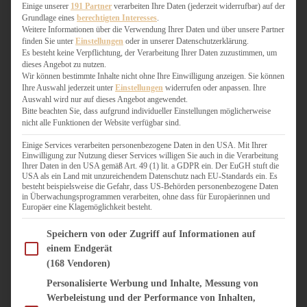
WEIHNACHTSBÄCKEREI
Einige unserer
191 Partner
verarbeiten Ihre Daten (jederzeit widerrufbar) auf der
Grundlage eines
berechtigten Interesses
.
ZIMTLIEBE
Weitere Informationen über die Verwendung Ihrer Daten und über unsere Partner
finden Sie unter
Einstellungen
oder in unserer Datenschutzerklärung.
HERZHAFT
Es besteht keine Verpflichtung, der Verarbeitung Ihrer Daten zuzustimmen, um
dieses Angebot zu nutzen.
BEILAGEN & GEMÜSE
Wir können bestimmte Inhalte nicht ohne Ihre Einwilligung anzeigen. Sie können
BURGER & SANDWICHES
Ihre Auswahl jederzeit unter
Einstellungen
widerrufen oder anpassen. Ihre
FIX AUF DEM TISCH
Auswahl wird nur auf dieses Angebot angewendet.
Bitte beachten Sie, dass aufgrund individueller Einstellungen möglicherweise
FLEISCH & FISCH
nicht alle Funktionen der Website verfügbar sind.
GRILLEN / BARBECUE
HERZHAFTES BACKEN
Einige Services verarbeiten personenbezogene Daten in den USA. Mit Ihrer
Einwilligung zur Nutzung dieser Services willigen Sie auch in die Verarbeitung
ONE-POT-GERICHTE
Ihrer Daten in den USA gemäß Art. 49 (1) lit. a GDPR ein. Der EuGH stuft die
PASTA & NUDELGERICHTE
USA als ein Land mit unzureichendem Datenschutz nach EU-Standards ein. Es
besteht beispielsweise die Gefahr, dass US-Behörden personenbezogene Daten
PIZZA, TARTES & QUICHES
in Überwachungsprogrammen verarbeiten, ohne dass für Europäerinnen und
REIS & RISOTTO
Europäer eine Klagemöglichkeit besteht.
SALATE & SNACKS
Im Folgenden finden Sie eine Liste der Zwecke des IAB Transparency and Consent Fram
SUPPENKASPEREIEN
Speichern von oder Zugriff auf Informationen auf
einem Endgerät
VEGAN HERZHAFT
(168 Vendoren)
VEGETARISCHES
VORSPEISEN
Personalisierte Werbung und Inhalte, Messung von
Werbeleistung und der Performance von Inhalten,