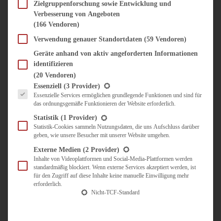
SÜSS & HERZHAFT
Zielgruppenforschung sowie Entwicklung und
Verbesserung von Angeboten
BROTAUFSTRICH
(166 Vendoren)
BRUNCH & FRÜHSTÜCK
DIPS, SAUCEN, CHUTNEYS
Verwendung genauer Standortdaten
(59 Vendoren)
KINDER-LIEBLINGSESSEN
Geräte anhand von aktiv angeforderten Informationen
KÜCHENGESCHENKE
identifizieren
OMAS REZEPTE
(20 Vendoren)
TARTES UND PIES
Es folgt eine Liste der Service-Gruppen, für die eine Einwilligung erteilt werden kann.
Essenziell
(3 Provider)
Essenzielle Services ermöglichen grundlegende Funktionen und sind für
UNTERWEGS
das ordnungsgemäße Funktionieren der Website erforderlich.
REISETIPPS
Statistik
(1 Provider)
KULINARISCH UNTERWEGS
Statistik-Cookies sammeln Nutzungsdaten, die uns Aufschluss darüber
geben, wie unsere Besucher mit unserer Website umgehen.
ÜBER MICH
ZUSAMMENARBEIT
Externe Medien
(2 Provider)
Inhalte von Videoplattformen und Social-Media-Plattformen werden
standardmäßig blockiert. Wenn externe Services akzeptiert werden, ist
für den Zugriff auf diese Inhalte keine manuelle Einwilligung mehr
erforderlich.
Nicht-TCF-Standard
Suche