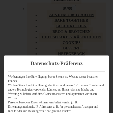
SÜSS
AUS DEM OBSTGARTEN
BAKE TOGETHER
BLECHKUCHEN
BROT & BRÖTCHEN
CHEESECAKE & KÄSEKUCHEN
COOKIES
DESSERT
HEFEGEBÄCK
KLASSIKER
Mit dies
Datenschutz-Präferenz
KUCHEN
LOW CARB & GESÜNDER
MY AMERICAN BAKERY
Wir benötigen Ihre Einwilligung, bevor Sie unsere Website weiter besuchen
können.
REZEPTE ZU OSTERN
Wir benötigen Ihre Einwilligung, damit wir und unsere 191 Partner Cookies und
SCHOKOLADIGES
andere Technologien verwenden können, um Ihnen relevante Inhalte und
SÜSSES HAUPTGERICHT
Werbung zu liefern. Auf diese Weise finanzieren und optimieren wir unsere
SÜSSES KLEINGEBÄCK
Website.
Personenbezogene Daten können verarbeitet werden (z. B.
TÖRTCHEN
Erkennungsmerkmale, IP-Adressen), z. B. für personalisierte Anzeigen und
VEGAN SÜSS
Inhalte oder zur Messung von Anzeigen und Inhalten.