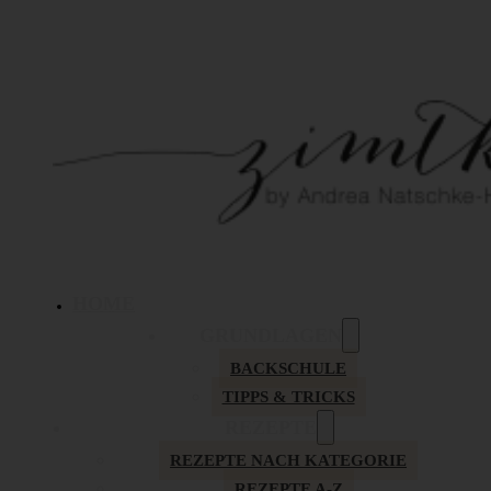
HOME
GRUNDLAGEN
BACKSCHULE
TIPPS & TRICKS
REZEPTE
REZEPTE NACH KATEGORIE
REZEPTE A-Z