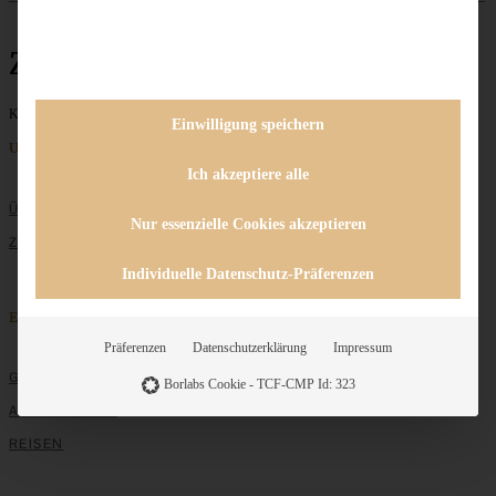
Zimtcreme
Keine Beiträge gefunden
Einwilligung speichern
Unternehmen
Ich akzeptiere alle
ÜBER MICH
Nur essenzielle Cookies akzeptieren
ZUSAMMENARBEIT
Individuelle Datenschutz-Präferenzen
Entdecken
Präferenzen
Datenschutzerklärung
Impressum
GRUNDLAGEN
Borlabs Cookie - TCF-CMP Id: 323
ALLE REZEPTE
REISEN