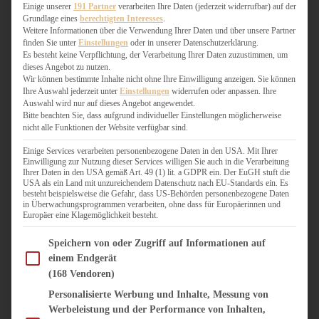
WEIHNACHTSBÄCKEREI
Einige unserer
191 Partner
verarbeiten Ihre Daten (jederzeit widerrufbar) auf der
Grundlage eines
berechtigten Interesses
.
ZIMTLIEBE
Weitere Informationen über die Verwendung Ihrer Daten und über unsere Partner
finden Sie unter
Einstellungen
oder in unserer Datenschutzerklärung.
HERZHAFT
Es besteht keine Verpflichtung, der Verarbeitung Ihrer Daten zuzustimmen, um
dieses Angebot zu nutzen.
BEILAGEN & GEMÜSE
Wir können bestimmte Inhalte nicht ohne Ihre Einwilligung anzeigen. Sie können
BURGER & SANDWICHES
Ihre Auswahl jederzeit unter
Einstellungen
widerrufen oder anpassen. Ihre
FIX AUF DEM TISCH
Auswahl wird nur auf dieses Angebot angewendet.
Bitte beachten Sie, dass aufgrund individueller Einstellungen möglicherweise
FLEISCH & FISCH
nicht alle Funktionen der Website verfügbar sind.
GRILLEN / BARBECUE
HERZHAFTES BACKEN
Einige Services verarbeiten personenbezogene Daten in den USA. Mit Ihrer
Einwilligung zur Nutzung dieser Services willigen Sie auch in die Verarbeitung
ONE-POT-GERICHTE
Ihrer Daten in den USA gemäß Art. 49 (1) lit. a GDPR ein. Der EuGH stuft die
PASTA & NUDELGERICHTE
USA als ein Land mit unzureichendem Datenschutz nach EU-Standards ein. Es
besteht beispielsweise die Gefahr, dass US-Behörden personenbezogene Daten
PIZZA, TARTES & QUICHES
in Überwachungsprogrammen verarbeiten, ohne dass für Europäerinnen und
REIS & RISOTTO
Europäer eine Klagemöglichkeit besteht.
SALATE & SNACKS
Im Folgenden finden Sie eine Liste der Zwecke des IAB Transparency and Consent Fram
SUPPENKASPEREIEN
Speichern von oder Zugriff auf Informationen auf
einem Endgerät
VEGAN HERZHAFT
(168 Vendoren)
VEGETARISCHES
VORSPEISEN
Personalisierte Werbung und Inhalte, Messung von
Werbeleistung und der Performance von Inhalten,