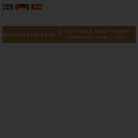
@ TEXT UND BILD: ANDREA NATSCHKE |
IMPRESSUM
DATENSCHUTZ
ZIMTKEKS UND APFELTARTE