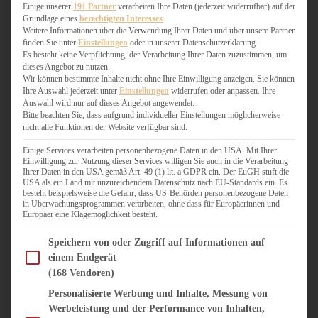
WEIHNACHTSBÄCKEREI
Einige unserer
191 Partner
verarbeiten Ihre Daten (jederzeit widerrufbar) auf der
Grundlage eines
berechtigten Interesses
.
ZIMTLIEBE
Weitere Informationen über die Verwendung Ihrer Daten und über unsere Partner
finden Sie unter
Einstellungen
oder in unserer Datenschutzerklärung.
HERZHAFT
Es besteht keine Verpflichtung, der Verarbeitung Ihrer Daten zuzustimmen, um
dieses Angebot zu nutzen.
BEILAGEN & GEMÜSE
Wir können bestimmte Inhalte nicht ohne Ihre Einwilligung anzeigen. Sie können
BURGER & SANDWICHES
Ihre Auswahl jederzeit unter
Einstellungen
widerrufen oder anpassen. Ihre
FIX AUF DEM TISCH
Auswahl wird nur auf dieses Angebot angewendet.
Bitte beachten Sie, dass aufgrund individueller Einstellungen möglicherweise
FLEISCH & FISCH
nicht alle Funktionen der Website verfügbar sind.
GRILLEN / BARBECUE
HERZHAFTES BACKEN
Einige Services verarbeiten personenbezogene Daten in den USA. Mit Ihrer
Einwilligung zur Nutzung dieser Services willigen Sie auch in die Verarbeitung
ONE-POT-GERICHTE
Ihrer Daten in den USA gemäß Art. 49 (1) lit. a GDPR ein. Der EuGH stuft die
PASTA & NUDELGERICHTE
USA als ein Land mit unzureichendem Datenschutz nach EU-Standards ein. Es
besteht beispielsweise die Gefahr, dass US-Behörden personenbezogene Daten
PIZZA, TARTES & QUICHES
in Überwachungsprogrammen verarbeiten, ohne dass für Europäerinnen und
REIS & RISOTTO
Europäer eine Klagemöglichkeit besteht.
SALATE & SNACKS
Im Folgenden finden Sie eine Liste der Zwecke des IAB Transparency and Consent Fram
SUPPENKASPEREIEN
Speichern von oder Zugriff auf Informationen auf
einem Endgerät
VEGAN HERZHAFT
(168 Vendoren)
VEGETARISCHES
VORSPEISEN
Personalisierte Werbung und Inhalte, Messung von
Werbeleistung und der Performance von Inhalten,