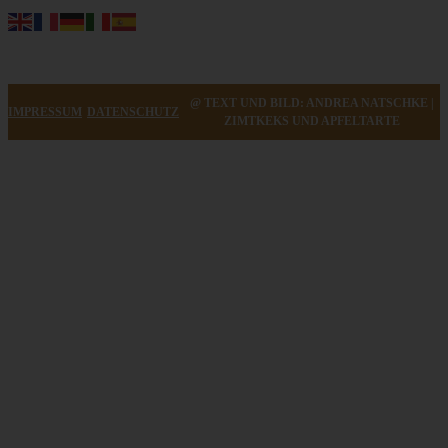
@ TEXT UND BILD: ANDREA NATSCHKE |
IMPRESSUM
DATENSCHUTZ
ZIMTKEKS UND APFELTARTE