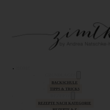
HOME
GRUNDLAGEN
BACKSCHULE
TIPPS & TRICKS
REZEPTE
REZEPTE NACH KATEGORIE
REZEPTE A-Z