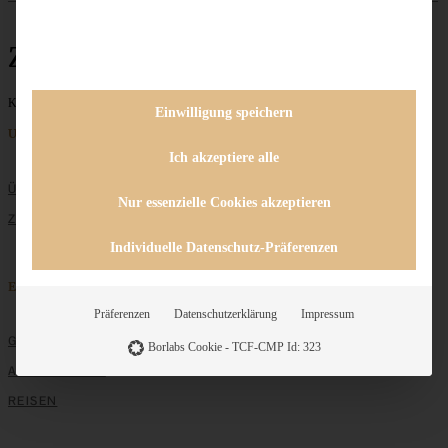
Ziegenfrischkäse
Keine Beiträge gefunden
Einwilligung speichern
Unternehmen
Ich akzeptiere alle
ÜBER MICH
Nur essenzielle Cookies akzeptieren
ZUSAMMENARBEIT
Individuelle Datenschutz-Präferenzen
Entdecken
Präferenzen
Datenschutzerklärung
Impressum
GRUNDLAGEN
Borlabs Cookie - TCF-CMP Id: 323
ALLE REZEPTE
REISEN