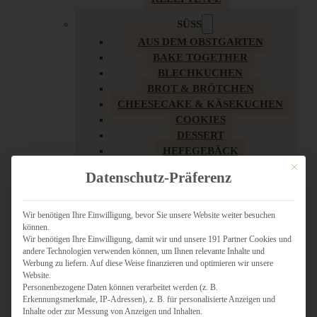
SÜSS
AUS DEM OBSTGARTEN
BAKE TOGETHER
BLECHKUCHEN
BROT & BRÖTCHEN
CHEESECAKE & KÄSEKUCHEN
COOKIES
DESSERT
HEFEGEBÄCK
KLASSIKER
Mit dies
Datenschutz-Präferenz
KUCHEN
LOW CARB & GESÜNDER
MY AMERICAN BAKERY
Wir benötigen Ihre Einwilligung, bevor Sie unsere Website weiter besuchen
können.
REZEPTE ZU OSTERN
Wir benötigen Ihre Einwilligung, damit wir und unsere 191 Partner Cookies und
SCHOKOLADIGES
andere Technologien verwenden können, um Ihnen relevante Inhalte und
SÜSSES HAUPTGERICHT
Werbung zu liefern. Auf diese Weise finanzieren und optimieren wir unsere
SÜSSES KLEINGEBÄCK
Website.
Personenbezogene Daten können verarbeitet werden (z. B.
TÖRTCHEN
Erkennungsmerkmale, IP-Adressen), z. B. für personalisierte Anzeigen und
VEGAN SÜSS
Inhalte oder zur Messung von Anzeigen und Inhalten.