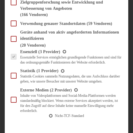
SÜSS & HERZHAFT
Zielgruppenforschung sowie Entwicklung und
Verbesserung von Angeboten
BROTAUFSTRICH
(166 Vendoren)
BRUNCH & FRÜHSTÜCK
DIPS, SAUCEN, CHUTNEYS
Verwendung genauer Standortdaten
(59 Vendoren)
KINDER-LIEBLINGSESSEN
Geräte anhand von aktiv angeforderten Informationen
KÜCHENGESCHENKE
identifizieren
OMAS REZEPTE
(20 Vendoren)
TARTES UND PIES
Es folgt eine Liste der Service-Gruppen, für die eine Einwilligung erteilt werden kann.
Essenziell
(3 Provider)
Essenzielle Services ermöglichen grundlegende Funktionen und sind für
UNTERWEGS
das ordnungsgemäße Funktionieren der Website erforderlich.
REISETIPPS
Statistik
(1 Provider)
KULINARISCH UNTERWEGS
Statistik-Cookies sammeln Nutzungsdaten, die uns Aufschluss darüber
geben, wie unsere Besucher mit unserer Website umgehen.
ÜBER MICH
ZUSAMMENARBEIT
Externe Medien
(2 Provider)
Inhalte von Videoplattformen und Social-Media-Plattformen werden
standardmäßig blockiert. Wenn externe Services akzeptiert werden, ist
für den Zugriff auf diese Inhalte keine manuelle Einwilligung mehr
erforderlich.
Nicht-TCF-Standard
Suche