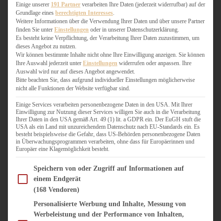
WEIHNACHTSBÄCKEREI
Einige unserer
191 Partner
verarbeiten Ihre Daten (jederzeit widerrufbar) auf der
Grundlage eines
berechtigten Interesses
.
ZIMTLIEBE
Weitere Informationen über die Verwendung Ihrer Daten und über unsere Partner
finden Sie unter
Einstellungen
oder in unserer Datenschutzerklärung.
HERZHAFT
Es besteht keine Verpflichtung, der Verarbeitung Ihrer Daten zuzustimmen, um
dieses Angebot zu nutzen.
BEILAGEN & GEMÜSE
Wir können bestimmte Inhalte nicht ohne Ihre Einwilligung anzeigen. Sie können
BURGER & SANDWICHES
Ihre Auswahl jederzeit unter
Einstellungen
widerrufen oder anpassen. Ihre
FIX AUF DEM TISCH
Auswahl wird nur auf dieses Angebot angewendet.
Bitte beachten Sie, dass aufgrund individueller Einstellungen möglicherweise
FLEISCH & FISCH
nicht alle Funktionen der Website verfügbar sind.
GRILLEN / BARBECUE
HERZHAFTES BACKEN
Einige Services verarbeiten personenbezogene Daten in den USA. Mit Ihrer
Einwilligung zur Nutzung dieser Services willigen Sie auch in die Verarbeitung
ONE-POT-GERICHTE
Ihrer Daten in den USA gemäß Art. 49 (1) lit. a GDPR ein. Der EuGH stuft die
PASTA & NUDELGERICHTE
USA als ein Land mit unzureichendem Datenschutz nach EU-Standards ein. Es
besteht beispielsweise die Gefahr, dass US-Behörden personenbezogene Daten
PIZZA, TARTES & QUICHES
in Überwachungsprogrammen verarbeiten, ohne dass für Europäerinnen und
REIS & RISOTTO
Europäer eine Klagemöglichkeit besteht.
SALATE & SNACKS
Im Folgenden finden Sie eine Liste der Zwecke des IAB Transparency and Consent Fram
SUPPENKASPEREIEN
Speichern von oder Zugriff auf Informationen auf
einem Endgerät
VEGAN HERZHAFT
(168 Vendoren)
VEGETARISCHES
VORSPEISEN
Personalisierte Werbung und Inhalte, Messung von
Werbeleistung und der Performance von Inhalten,