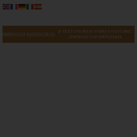
@ TEXT UND BILD: ANDREA NATSCHKE |
IMPRESSUM
DATENSCHUTZ
ZIMTKEKS UND APFELTARTE