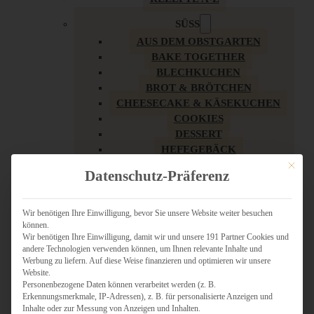
SÜSS
AUS DEM OBSTGARTEN
BAKE TOGETHER
BLECHKUCHEN
BROT & BRÖTCHEN
CHEESECAKE & KÄSEKUCHEN
COOKIES
DESSERT
HEFEGEBÄCK
KLASSIKER
Mit dies
Datenschutz-Präferenz
KUCHEN
LOW CARB & GESÜNDER
MY AMERICAN BAKERY
Wir benötigen Ihre Einwilligung, bevor Sie unsere Website weiter besuchen
können.
REZEPTE ZU OSTERN
Wir benötigen Ihre Einwilligung, damit wir und unsere 191 Partner Cookies und
SCHOKOLADIGES
andere Technologien verwenden können, um Ihnen relevante Inhalte und
SÜSSES HAUPTGERICHT
Werbung zu liefern. Auf diese Weise finanzieren und optimieren wir unsere
SÜSSES KLEINGEBÄCK
Website.
Personenbezogene Daten können verarbeitet werden (z. B.
TÖRTCHEN
Erkennungsmerkmale, IP-Adressen), z. B. für personalisierte Anzeigen und
VEGAN SÜSS
Inhalte oder zur Messung von Anzeigen und Inhalten.