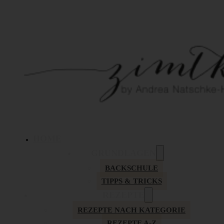
HOME
GRUNDLAGEN
BACKSCHULE
TIPPS & TRICKS
REZEPTE
REZEPTE NACH KATEGORIE
REZEPTE A-Z