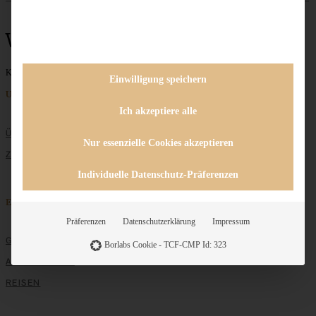
Winterdessert
Keine Beiträge gefunden
Einwilligung speichern
Unternehmen
Ich akzeptiere alle
ÜBER MICH
Nur essenzielle Cookies akzeptieren
ZUSAMMENARBEIT
Individuelle Datenschutz-Präferenzen
Entdecken
Präferenzen
Datenschutzerklärung
Impressum
GRUNDLAGEN
Borlabs Cookie - TCF-CMP Id: 323
ALLE REZEPTE
REISEN