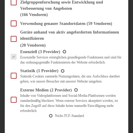
SÜSS & HERZHAFT
Zielgruppenforschung sowie Entwicklung und
Verbesserung von Angeboten
BROTAUFSTRICH
(166 Vendoren)
BRUNCH & FRÜHSTÜCK
DIPS, SAUCEN, CHUTNEYS
Verwendung genauer Standortdaten
(59 Vendoren)
KINDER-LIEBLINGSESSEN
Geräte anhand von aktiv angeforderten Informationen
KÜCHENGESCHENKE
identifizieren
OMAS REZEPTE
(20 Vendoren)
TARTES UND PIES
Es folgt eine Liste der Service-Gruppen, für die eine Einwilligung erteilt werden kann.
Essenziell
(3 Provider)
Essenzielle Services ermöglichen grundlegende Funktionen und sind für
UNTERWEGS
das ordnungsgemäße Funktionieren der Website erforderlich.
REISETIPPS
Statistik
(1 Provider)
KULINARISCH UNTERWEGS
Statistik-Cookies sammeln Nutzungsdaten, die uns Aufschluss darüber
geben, wie unsere Besucher mit unserer Website umgehen.
ÜBER MICH
ZUSAMMENARBEIT
Externe Medien
(2 Provider)
Inhalte von Videoplattformen und Social-Media-Plattformen werden
standardmäßig blockiert. Wenn externe Services akzeptiert werden, ist
für den Zugriff auf diese Inhalte keine manuelle Einwilligung mehr
erforderlich.
Nicht-TCF-Standard
Suche