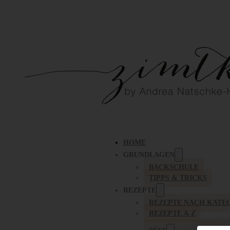
HOME
GRUNDLAGEN
BACKSCHULE
TIPPS & TRICKS
REZEPTE
REZEPTE NACH KATE
REZEPTE A-Z