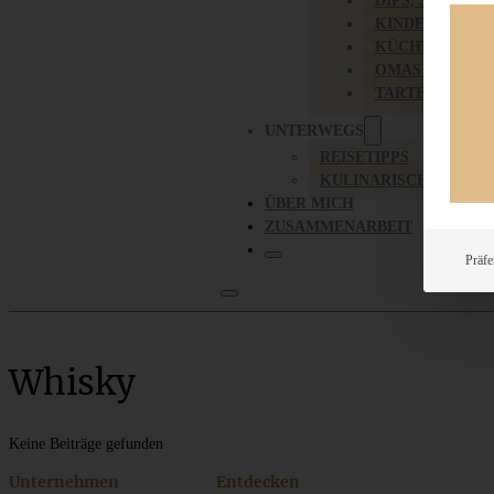
DIPS, SAUCEN,
KINDER-LIEBL
KÜCHENGESC
OMAS REZEPT
TARTES UND PI
UNTERWEGS
REISETIPPS
KULINARISCH UNTER
ÜBER MICH
ZUSAMMENARBEIT
Präfe
Whisky
Keine Beiträge gefunden
Unternehmen
Entdecken