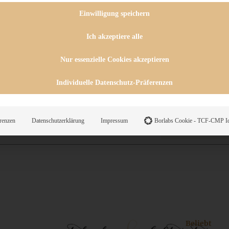
 CHUTNEYS
INGSESSEN
Einwilligung speichern
HENKE
E
Ich akzeptiere alle
ES
Nur essenzielle Cookies akzeptieren
Individuelle Datenschutz-Präferenzen
WEGS
renzen
Datenschutzerklärung
Impressum
Borlabs Cookie - TCF-CMP Id
Suche
Beliebt