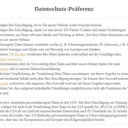
TGARTEN
Datenschutz-Präferenz
ER
N
CHEN
tigen Ihre Einwilligung, bevor Sie unsere Website weiter besuchen können.
tigen Ihre Einwilligung, damit wir und unsere 191 Partner Cookies und andere Technologien
& KÄSEKUCHEN
n können, um Ihnen relevante Inhalte und Werbung zu liefern. Auf diese Weise finanzieren u
en wir unsere Website.
nbezogene Daten können verarbeitet werden (z. B. Erkennungsmerkmale, IP-Adressen), z. B. f
isierte Anzeigen und Inhalte oder zur Messung von Anzeigen und Inhalten.
unserer
191 Partner
verarbeiten Ihre Daten (jederzeit widerrufbar) auf der Grundlage eines
igten Interesses
.
Informationen über die Verwendung Ihrer Daten und über unsere Partner finden Sie unter
GESÜNDER
lungen
oder in unserer Datenschutzerklärung.
 BAKERY
ht keine Verpflichtung, der Verarbeitung Ihrer Daten zuzustimmen, um dieses Angebot zu nutz
en bestimmte Inhalte nicht ohne Ihre Einwilligung anzeigen. Sie können Ihre Auswahl jederzei
STERN
lungen
widerrufen oder anpassen. Ihre Auswahl wird nur auf dieses Angebot angewendet.
ES
achten Sie, dass aufgrund individueller Einstellungen möglicherweise nicht alle Funktionen der
GERICHT
r sind.
EBÄCK
ervices verarbeiten personenbezogene Daten in den USA. Mit Ihrer Einwilligung zur Nutzung 
 willigen Sie auch in die Verarbeitung Ihrer Daten in den USA gemäß Art. 49 (1) lit. a GDPR e
uft die USA als ein Land mit unzureichendem Datenschutz nach EU-Standards ein. Es besteht
ÄCKEREI
lsweise die Gefahr, dass US-Behörden personenbezogene Daten in Überwachungsprogrammen
ten, ohne dass für Europäerinnen und Europäer eine Klagemöglichkeit besteht.