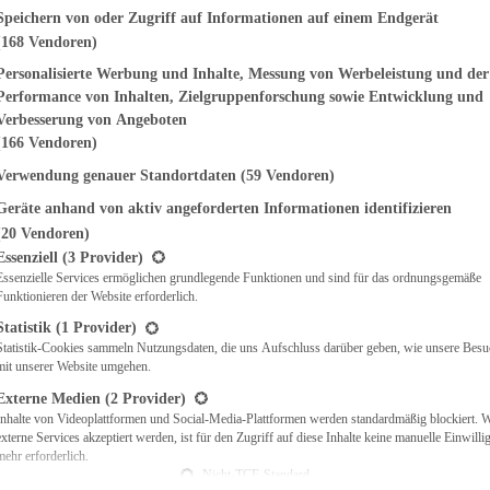
genden finden Sie eine Liste der Zwecke des IAB Transparency and Consent Fr
Speichern von oder Zugriff auf Informationen auf einem Endgerät
(168 Vendoren)
EMÜSE
NDWICHES
Personalisierte Werbung und Inhalte, Messung von Werbeleistung und der
ISCH
Performance von Inhalten, Zielgruppenforschung sowie Entwicklung und
CH
Verbesserung von Angeboten
RBECUE
(166 Vendoren)
BACKEN
Verwendung genauer Standortdaten
(59 Vendoren)
CHTE
Geräte anhand von aktiv angeforderten Informationen identifizieren
LGERICHTE
 & QUICHES
(20 Vendoren)
t eine Liste der Service-Gruppen, für die eine Einwilligung erteilt werden ka
O
Essenziell
(3 Provider)
Essenzielle Services ermöglichen grundlegende Funktionen und sind für das ordnungsgemäße
CKS
Funktionieren der Website erforderlich.
REIEN
AFT
Statistik
(1 Provider)
ES
Statistik-Cookies sammeln Nutzungsdaten, die uns Aufschluss darüber geben, wie unsere Besu
mit unserer Website umgehen.
Externe Medien
(2 Provider)
Inhalte von Videoplattformen und Social-Media-Plattformen werden standardmäßig blockiert. 
externe Services akzeptiert werden, ist für den Zugriff auf diese Inhalte keine manuelle Einwill
CH
mehr erforderlich.
ÜHSTÜCK
Nicht-TCF-Standard