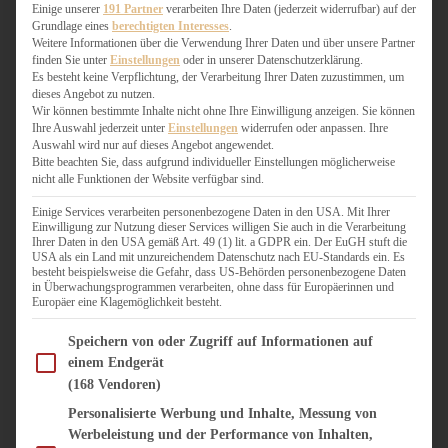
WEIHNACHTSBÄCKEREI
Einige unserer
191 Partner
verarbeiten Ihre Daten (jederzeit widerrufbar) auf der
Grundlage eines
berechtigten Interesses
.
ZIMTLIEBE
Weitere Informationen über die Verwendung Ihrer Daten und über unsere Partner
finden Sie unter
Einstellungen
oder in unserer Datenschutzerklärung.
HERZHAFT
Es besteht keine Verpflichtung, der Verarbeitung Ihrer Daten zuzustimmen, um
dieses Angebot zu nutzen.
BEILAGEN & GEMÜSE
Wir können bestimmte Inhalte nicht ohne Ihre Einwilligung anzeigen. Sie können
BURGER & SANDWICHES
Ihre Auswahl jederzeit unter
Einstellungen
widerrufen oder anpassen. Ihre
FIX AUF DEM TISCH
Auswahl wird nur auf dieses Angebot angewendet.
Bitte beachten Sie, dass aufgrund individueller Einstellungen möglicherweise
FLEISCH & FISCH
nicht alle Funktionen der Website verfügbar sind.
GRILLEN / BARBECUE
HERZHAFTES BACKEN
Einige Services verarbeiten personenbezogene Daten in den USA. Mit Ihrer
Einwilligung zur Nutzung dieser Services willigen Sie auch in die Verarbeitung
ONE-POT-GERICHTE
Ihrer Daten in den USA gemäß Art. 49 (1) lit. a GDPR ein. Der EuGH stuft die
PASTA & NUDELGERICHTE
USA als ein Land mit unzureichendem Datenschutz nach EU-Standards ein. Es
besteht beispielsweise die Gefahr, dass US-Behörden personenbezogene Daten
PIZZA, TARTES & QUICHES
in Überwachungsprogrammen verarbeiten, ohne dass für Europäerinnen und
REIS & RISOTTO
Europäer eine Klagemöglichkeit besteht.
SALATE & SNACKS
Im Folgenden finden Sie eine Liste der Zwecke des IAB Transparency and Consent Fram
SUPPENKASPEREIEN
Speichern von oder Zugriff auf Informationen auf
einem Endgerät
VEGAN HERZHAFT
(168 Vendoren)
VEGETARISCHES
VORSPEISEN
Personalisierte Werbung und Inhalte, Messung von
Werbeleistung und der Performance von Inhalten,