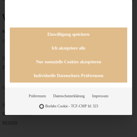
Weinprobe
Keine Beiträge gefunden
Einwilligung speichern
Unternehmen
Ich akzeptiere alle
ÜBER MICH
Nur essenzielle Cookies akzeptieren
ZUSAMMENARBEIT
Individuelle Datenschutz-Präferenzen
Entdecken
Präferenzen
Datenschutzerklärung
Impressum
GRUNDLAGEN
Borlabs Cookie - TCF-CMP Id: 323
ALLE REZEPTE
REISEN