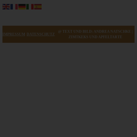
@ TEXT UND BILD: ANDREA NATSCHKE |
IMPRESSUM
DATENSCHUTZ
ZIMTKEKS UND APFELTARTE