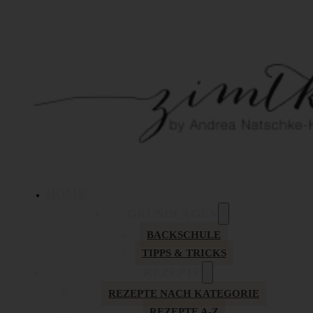
HOME
GRUNDLAGEN
BACKSCHULE
TIPPS & TRICKS
REZEPTE
REZEPTE NACH KATEGORIE
REZEPTE A-Z