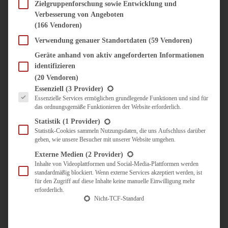
SÜSS & HERZHAFT
Zielgruppenforschung sowie Entwicklung und
Verbesserung von Angeboten
BROTAUFSTRICH
(166 Vendoren)
BRUNCH & FRÜHSTÜCK
DIPS, SAUCEN, CHUTNEYS
Verwendung genauer Standortdaten
(59 Vendoren)
KINDER-LIEBLINGSESSEN
Geräte anhand von aktiv angeforderten Informationen
KÜCHENGESCHENKE
identifizieren
OMAS REZEPTE
(20 Vendoren)
TARTES UND PIES
Es folgt eine Liste der Service-Gruppen, für die eine Einwilligung erteilt werden kann.
Essenziell
(3 Provider)
Essenzielle Services ermöglichen grundlegende Funktionen und sind für
UNTERWEGS
das ordnungsgemäße Funktionieren der Website erforderlich.
REISETIPPS
Statistik
(1 Provider)
KULINARISCH UNTERWEGS
Statistik-Cookies sammeln Nutzungsdaten, die uns Aufschluss darüber
geben, wie unsere Besucher mit unserer Website umgehen.
ÜBER MICH
ZUSAMMENARBEIT
Externe Medien
(2 Provider)
Inhalte von Videoplattformen und Social-Media-Plattformen werden
standardmäßig blockiert. Wenn externe Services akzeptiert werden, ist
für den Zugriff auf diese Inhalte keine manuelle Einwilligung mehr
erforderlich.
Nicht-TCF-Standard
Suche