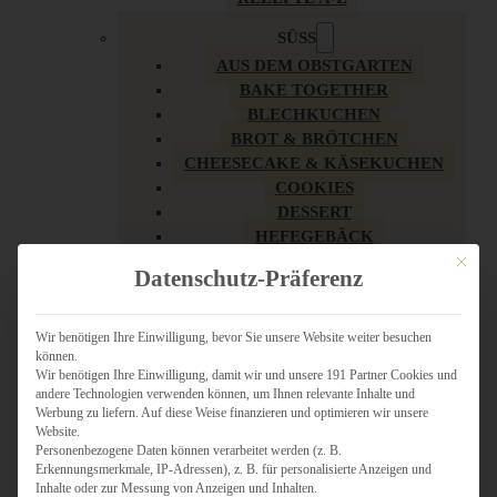
SÜSS
AUS DEM OBSTGARTEN
BAKE TOGETHER
BLECHKUCHEN
BROT & BRÖTCHEN
CHEESECAKE & KÄSEKUCHEN
COOKIES
DESSERT
HEFEGEBÄCK
KLASSIKER
Mit dies
Datenschutz-Präferenz
KUCHEN
LOW CARB & GESÜNDER
MY AMERICAN BAKERY
Wir benötigen Ihre Einwilligung, bevor Sie unsere Website weiter besuchen
können.
REZEPTE ZU OSTERN
Wir benötigen Ihre Einwilligung, damit wir und unsere 191 Partner Cookies und
SCHOKOLADIGES
andere Technologien verwenden können, um Ihnen relevante Inhalte und
SÜSSES HAUPTGERICHT
Werbung zu liefern. Auf diese Weise finanzieren und optimieren wir unsere
SÜSSES KLEINGEBÄCK
Website.
Personenbezogene Daten können verarbeitet werden (z. B.
TÖRTCHEN
Erkennungsmerkmale, IP-Adressen), z. B. für personalisierte Anzeigen und
VEGAN SÜSS
Inhalte oder zur Messung von Anzeigen und Inhalten.