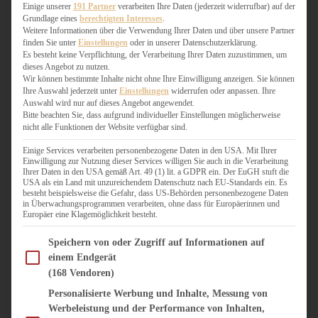
WEIHNACHTSBÄCKEREI
Einige unserer
191 Partner
verarbeiten Ihre Daten (jederzeit widerrufbar) auf der
Grundlage eines
berechtigten Interesses
.
ZIMTLIEBE
Weitere Informationen über die Verwendung Ihrer Daten und über unsere Partner
finden Sie unter
Einstellungen
oder in unserer Datenschutzerklärung.
HERZHAFT
Es besteht keine Verpflichtung, der Verarbeitung Ihrer Daten zuzustimmen, um
dieses Angebot zu nutzen.
BEILAGEN & GEMÜSE
Wir können bestimmte Inhalte nicht ohne Ihre Einwilligung anzeigen. Sie können
BURGER & SANDWICHES
Ihre Auswahl jederzeit unter
Einstellungen
widerrufen oder anpassen. Ihre
FIX AUF DEM TISCH
Auswahl wird nur auf dieses Angebot angewendet.
Bitte beachten Sie, dass aufgrund individueller Einstellungen möglicherweise
FLEISCH & FISCH
nicht alle Funktionen der Website verfügbar sind.
GRILLEN / BARBECUE
HERZHAFTES BACKEN
Einige Services verarbeiten personenbezogene Daten in den USA. Mit Ihrer
Einwilligung zur Nutzung dieser Services willigen Sie auch in die Verarbeitung
ONE-POT-GERICHTE
Ihrer Daten in den USA gemäß Art. 49 (1) lit. a GDPR ein. Der EuGH stuft die
PASTA & NUDELGERICHTE
USA als ein Land mit unzureichendem Datenschutz nach EU-Standards ein. Es
besteht beispielsweise die Gefahr, dass US-Behörden personenbezogene Daten
PIZZA, TARTES & QUICHES
in Überwachungsprogrammen verarbeiten, ohne dass für Europäerinnen und
REIS & RISOTTO
Europäer eine Klagemöglichkeit besteht.
SALATE & SNACKS
Im Folgenden finden Sie eine Liste der Zwecke des IAB Transparency and Consent Fram
SUPPENKASPEREIEN
Speichern von oder Zugriff auf Informationen auf
einem Endgerät
VEGAN HERZHAFT
(168 Vendoren)
VEGETARISCHES
VORSPEISEN
Personalisierte Werbung und Inhalte, Messung von
Werbeleistung und der Performance von Inhalten,