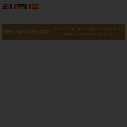
@ TEXT UND BILD: ANDREA NATSCHKE |
IMPRESSUM
DATENSCHUTZ
ZIMTKEKS UND APFELTARTE