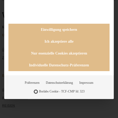
Weihnachtsplä
Keine Beiträge gefunden
Einwilligung speichern
Unternehmen
Ich akzeptiere alle
ÜBER MICH
Nur essenzielle Cookies akzeptieren
ZUSAMMENARBEIT
Individuelle Datenschutz-Präferenzen
Entdecken
Präferenzen
Datenschutzerklärung
Impressum
GRUNDLAGEN
Borlabs Cookie - TCF-CMP Id: 323
ALLE REZEPTE
REISEN