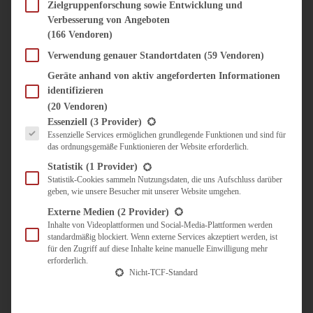
SÜSS & HERZHAFT
Zielgruppenforschung sowie Entwicklung und
Verbesserung von Angeboten
BROTAUFSTRICH
(166 Vendoren)
BRUNCH & FRÜHSTÜCK
DIPS, SAUCEN, CHUTNEYS
Verwendung genauer Standortdaten
(59 Vendoren)
KINDER-LIEBLINGSESSEN
Geräte anhand von aktiv angeforderten Informationen
KÜCHENGESCHENKE
identifizieren
OMAS REZEPTE
(20 Vendoren)
TARTES UND PIES
Es folgt eine Liste der Service-Gruppen, für die eine Einwilligung erteilt werden kann.
Essenziell
(3 Provider)
Essenzielle Services ermöglichen grundlegende Funktionen und sind für
UNTERWEGS
das ordnungsgemäße Funktionieren der Website erforderlich.
REISETIPPS
Statistik
(1 Provider)
KULINARISCH UNTERWEGS
Statistik-Cookies sammeln Nutzungsdaten, die uns Aufschluss darüber
geben, wie unsere Besucher mit unserer Website umgehen.
ÜBER MICH
ZUSAMMENARBEIT
Externe Medien
(2 Provider)
Inhalte von Videoplattformen und Social-Media-Plattformen werden
standardmäßig blockiert. Wenn externe Services akzeptiert werden, ist
für den Zugriff auf diese Inhalte keine manuelle Einwilligung mehr
erforderlich.
Nicht-TCF-Standard
Suche