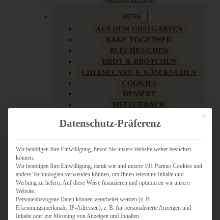
SÜSS
AUS DEM OBSTGARTEN
BAKE TOGETHER
BLECHKUCHEN
BROT & BRÖTCHEN
CHEESECAKE & KÄSEKUCHEN
COOKIES
DESSERT
HEFEGEBÄCK
KLASSIKER
Mit dies
Datenschutz-Präferenz
KUCHEN
LOW CARB & GESÜNDER
MY AMERICAN BAKERY
Wir benötigen Ihre Einwilligung, bevor Sie unsere Website weiter besuchen
können.
REZEPTE ZU OSTERN
Wir benötigen Ihre Einwilligung, damit wir und unsere 191 Partner Cookies und
SCHOKOLADIGES
andere Technologien verwenden können, um Ihnen relevante Inhalte und
SÜSSES HAUPTGERICHT
Werbung zu liefern. Auf diese Weise finanzieren und optimieren wir unsere
SÜSSES KLEINGEBÄCK
Website.
Personenbezogene Daten können verarbeitet werden (z. B.
TÖRTCHEN
Erkennungsmerkmale, IP-Adressen), z. B. für personalisierte Anzeigen und
VEGAN SÜSS
Inhalte oder zur Messung von Anzeigen und Inhalten.