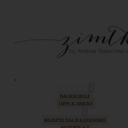
HOME
GRUNDLAGEN
BACKSCHULE
TIPPS & TRICKS
REZEPTE
REZEPTE NACH KATEGORIE
REZEPTE A-Z