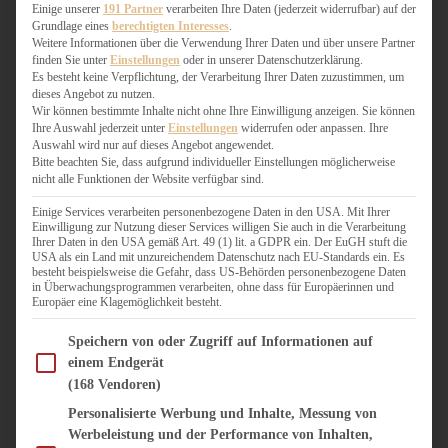
WEIHNACHTSBÄCKEREI
Einige unserer
191 Partner
verarbeiten Ihre Daten (jederzeit widerrufbar) auf der
Grundlage eines
berechtigten Interesses
.
ZIMTLIEBE
Weitere Informationen über die Verwendung Ihrer Daten und über unsere Partner
finden Sie unter
Einstellungen
oder in unserer Datenschutzerklärung.
HERZHAFT
Es besteht keine Verpflichtung, der Verarbeitung Ihrer Daten zuzustimmen, um
dieses Angebot zu nutzen.
BEILAGEN & GEMÜSE
Wir können bestimmte Inhalte nicht ohne Ihre Einwilligung anzeigen. Sie können
BURGER & SANDWICHES
Ihre Auswahl jederzeit unter
Einstellungen
widerrufen oder anpassen. Ihre
FIX AUF DEM TISCH
Auswahl wird nur auf dieses Angebot angewendet.
Bitte beachten Sie, dass aufgrund individueller Einstellungen möglicherweise
FLEISCH & FISCH
nicht alle Funktionen der Website verfügbar sind.
GRILLEN / BARBECUE
HERZHAFTES BACKEN
Einige Services verarbeiten personenbezogene Daten in den USA. Mit Ihrer
Einwilligung zur Nutzung dieser Services willigen Sie auch in die Verarbeitung
ONE-POT-GERICHTE
Ihrer Daten in den USA gemäß Art. 49 (1) lit. a GDPR ein. Der EuGH stuft die
PASTA & NUDELGERICHTE
USA als ein Land mit unzureichendem Datenschutz nach EU-Standards ein. Es
besteht beispielsweise die Gefahr, dass US-Behörden personenbezogene Daten
PIZZA, TARTES & QUICHES
in Überwachungsprogrammen verarbeiten, ohne dass für Europäerinnen und
REIS & RISOTTO
Europäer eine Klagemöglichkeit besteht.
SALATE & SNACKS
Im Folgenden finden Sie eine Liste der Zwecke des IAB Transparency and Consent Fram
SUPPENKASPEREIEN
Speichern von oder Zugriff auf Informationen auf
einem Endgerät
VEGAN HERZHAFT
(168 Vendoren)
VEGETARISCHES
VORSPEISEN
Personalisierte Werbung und Inhalte, Messung von
Werbeleistung und der Performance von Inhalten,