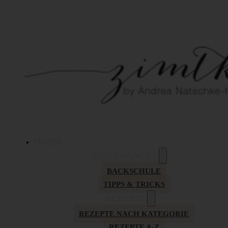
HOME
GRUNDLAGEN
BACKSCHULE
TIPPS & TRICKS
REZEPTE
REZEPTE NACH KATEGORIE
REZEPTE A-Z