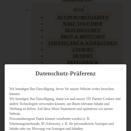
SÜSS
AUS DEM OBSTGARTEN
BAKE TOGETHER
BLECHKUCHEN
BROT & BRÖTCHEN
CHEESECAKE & KÄSEKUCHEN
COOKIES
DESSERT
HEFEGEBÄCK
KLASSIKER
Mit dies
Datenschutz-Präferenz
KUCHEN
LOW CARB & GESÜNDER
MY AMERICAN BAKERY
Wir benötigen Ihre Einwilligung, bevor Sie unsere Website weiter besuchen
können.
REZEPTE ZU OSTERN
Wir benötigen Ihre Einwilligung, damit wir und unsere 191 Partner Cookies und
SCHOKOLADIGES
andere Technologien verwenden können, um Ihnen relevante Inhalte und
SÜSSES HAUPTGERICHT
Werbung zu liefern. Auf diese Weise finanzieren und optimieren wir unsere
SÜSSES KLEINGEBÄCK
Website.
Personenbezogene Daten können verarbeitet werden (z. B.
TÖRTCHEN
Erkennungsmerkmale, IP-Adressen), z. B. für personalisierte Anzeigen und
VEGAN SÜSS
Inhalte oder zur Messung von Anzeigen und Inhalten.