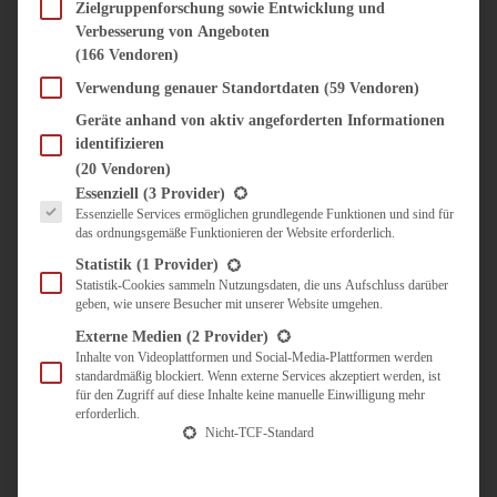
SÜSS & HERZHAFT
Zielgruppenforschung sowie Entwicklung und
Verbesserung von Angeboten
BROTAUFSTRICH
(166 Vendoren)
BRUNCH & FRÜHSTÜCK
DIPS, SAUCEN, CHUTNEYS
Verwendung genauer Standortdaten
(59 Vendoren)
KINDER-LIEBLINGSESSEN
Geräte anhand von aktiv angeforderten Informationen
KÜCHENGESCHENKE
identifizieren
OMAS REZEPTE
(20 Vendoren)
TARTES UND PIES
Es folgt eine Liste der Service-Gruppen, für die eine Einwilligung erteilt werden kann.
Essenziell
(3 Provider)
Essenzielle Services ermöglichen grundlegende Funktionen und sind für
UNTERWEGS
das ordnungsgemäße Funktionieren der Website erforderlich.
REISETIPPS
Statistik
(1 Provider)
KULINARISCH UNTERWEGS
Statistik-Cookies sammeln Nutzungsdaten, die uns Aufschluss darüber
geben, wie unsere Besucher mit unserer Website umgehen.
ÜBER MICH
ZUSAMMENARBEIT
Externe Medien
(2 Provider)
Inhalte von Videoplattformen und Social-Media-Plattformen werden
standardmäßig blockiert. Wenn externe Services akzeptiert werden, ist
für den Zugriff auf diese Inhalte keine manuelle Einwilligung mehr
erforderlich.
Nicht-TCF-Standard
Suche