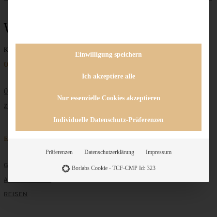
Weihnachtsmarkt
Keine Beiträge gefunden
Einwilligung speichern
Unternehmen
Ich akzeptiere alle
ÜBER MICH
Nur essenzielle Cookies akzeptieren
ZUSAMMENARBEIT
Individuelle Datenschutz-Präferenzen
Entdecken
Präferenzen
Datenschutzerklärung
Impressum
GRUNDLAGEN
Borlabs Cookie - TCF-CMP Id: 323
ALLE REZEPTE
REISEN