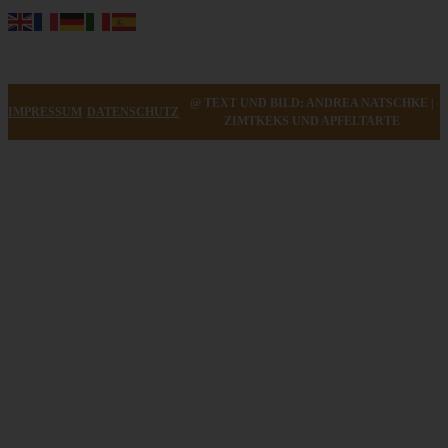
@ TEXT UND BILD: ANDREA NATSCHKE |
IMPRESSUM
DATENSCHUTZ
ZIMTKEKS UND APFELTARTE