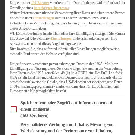
WEIHNACHTSBÄCKEREI
Einige unserer
191 Partner
verarbeiten Ihre Daten (jederzeit widerrufbar) auf der
Grundlage eines
berechtigten Interesses
.
ZIMTLIEBE
Weitere Informationen über die Verwendung Ihrer Daten und über unsere Partner
finden Sie unter
Einstellungen
oder in unserer Datenschutzerklärung.
HERZHAFT
Es besteht keine Verpflichtung, der Verarbeitung Ihrer Daten zuzustimmen, um
dieses Angebot zu nutzen.
BEILAGEN & GEMÜSE
Wir können bestimmte Inhalte nicht ohne Ihre Einwilligung anzeigen. Sie können
BURGER & SANDWICHES
Ihre Auswahl jederzeit unter
Einstellungen
widerrufen oder anpassen. Ihre
FIX AUF DEM TISCH
Auswahl wird nur auf dieses Angebot angewendet.
Bitte beachten Sie, dass aufgrund individueller Einstellungen möglicherweise
FLEISCH & FISCH
nicht alle Funktionen der Website verfügbar sind.
GRILLEN / BARBECUE
HERZHAFTES BACKEN
Einige Services verarbeiten personenbezogene Daten in den USA. Mit Ihrer
Einwilligung zur Nutzung dieser Services willigen Sie auch in die Verarbeitung
ONE-POT-GERICHTE
Ihrer Daten in den USA gemäß Art. 49 (1) lit. a GDPR ein. Der EuGH stuft die
PASTA & NUDELGERICHTE
USA als ein Land mit unzureichendem Datenschutz nach EU-Standards ein. Es
besteht beispielsweise die Gefahr, dass US-Behörden personenbezogene Daten
PIZZA, TARTES & QUICHES
in Überwachungsprogrammen verarbeiten, ohne dass für Europäerinnen und
REIS & RISOTTO
Europäer eine Klagemöglichkeit besteht.
SALATE & SNACKS
Im Folgenden finden Sie eine Liste der Zwecke des IAB Transparency and Consent Fram
SUPPENKASPEREIEN
Speichern von oder Zugriff auf Informationen auf
einem Endgerät
VEGAN HERZHAFT
(168 Vendoren)
VEGETARISCHES
VORSPEISEN
Personalisierte Werbung und Inhalte, Messung von
Werbeleistung und der Performance von Inhalten,