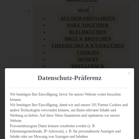
SÜSS
AUS DEM OBSTGARTEN
BAKE TOGETHER
BLECHKUCHEN
BROT & BRÖTCHEN
CHEESECAKE & KÄSEKUCHEN
COOKIES
DESSERT
HEFEGEBÄCK
KLASSIKER
Mit dies
Datenschutz-Präferenz
KUCHEN
LOW CARB & GESÜNDER
MY AMERICAN BAKERY
Wir benötigen Ihre Einwilligung, bevor Sie unsere Website weiter besuchen
können.
REZEPTE ZU OSTERN
Wir benötigen Ihre Einwilligung, damit wir und unsere 191 Partner Cookies und
SCHOKOLADIGES
andere Technologien verwenden können, um Ihnen relevante Inhalte und
SÜSSES HAUPTGERICHT
Werbung zu liefern. Auf diese Weise finanzieren und optimieren wir unsere
SÜSSES KLEINGEBÄCK
Website.
Personenbezogene Daten können verarbeitet werden (z. B.
TÖRTCHEN
Erkennungsmerkmale, IP-Adressen), z. B. für personalisierte Anzeigen und
VEGAN SÜSS
Inhalte oder zur Messung von Anzeigen und Inhalten.