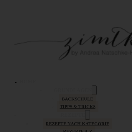
HOME
GRUNDLAGEN
BACKSCHULE
TIPPS & TRICKS
REZEPTE
REZEPTE NACH KATEGORIE
REZEPTE A-Z