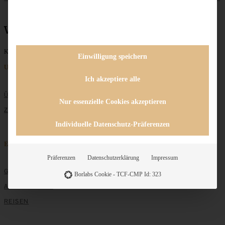
weich
Keine Beiträge gefunden
Einwilligung speichern
Unternehmen
Ich akzeptiere alle
ÜBER MICH
Nur essenzielle Cookies akzeptieren
ZUSAMMENARBEIT
Individuelle Datenschutz-Präferenzen
Entdecken
Präferenzen
Datenschutzerklärung
Impressum
GRUNDLAGEN
Borlabs Cookie - TCF-CMP Id: 323
ALLE REZEPTE
REISEN