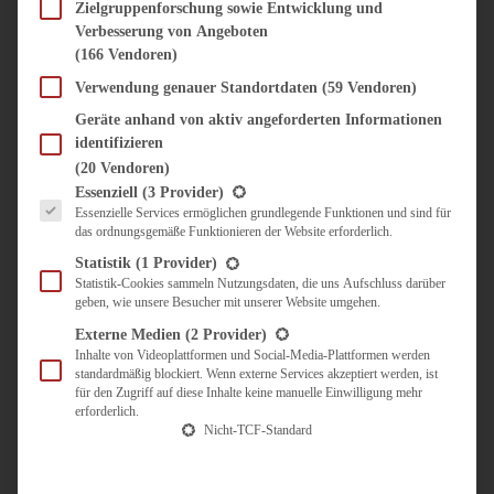
SÜSS & HERZHAFT
Zielgruppenforschung sowie Entwicklung und
Verbesserung von Angeboten
BROTAUFSTRICH
(166 Vendoren)
BRUNCH & FRÜHSTÜCK
DIPS, SAUCEN, CHUTNEYS
Verwendung genauer Standortdaten
(59 Vendoren)
KINDER-LIEBLINGSESSEN
Geräte anhand von aktiv angeforderten Informationen
KÜCHENGESCHENKE
identifizieren
OMAS REZEPTE
(20 Vendoren)
TARTES UND PIES
Es folgt eine Liste der Service-Gruppen, für die eine Einwilligung erteilt werden kann.
Essenziell
(3 Provider)
Essenzielle Services ermöglichen grundlegende Funktionen und sind für
UNTERWEGS
das ordnungsgemäße Funktionieren der Website erforderlich.
REISETIPPS
Statistik
(1 Provider)
KULINARISCH UNTERWEGS
Statistik-Cookies sammeln Nutzungsdaten, die uns Aufschluss darüber
geben, wie unsere Besucher mit unserer Website umgehen.
ÜBER MICH
ZUSAMMENARBEIT
Externe Medien
(2 Provider)
Inhalte von Videoplattformen und Social-Media-Plattformen werden
standardmäßig blockiert. Wenn externe Services akzeptiert werden, ist
für den Zugriff auf diese Inhalte keine manuelle Einwilligung mehr
erforderlich.
Nicht-TCF-Standard
Suche