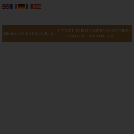
@ TEXT UND BILD: ANDREA NATSCHKE |
IMPRESSUM
DATENSCHUTZ
ZIMTKEKS UND APFELTARTE