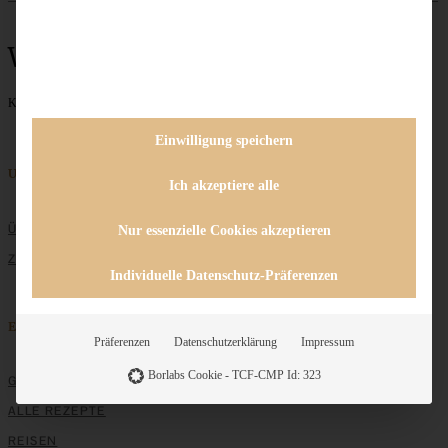
Walnüsse
Keine Beiträge gefunden
1
2
3
weiter »
Einwilligung speichern
Unternehmen
Ich akzeptiere alle
ÜBER MICH
Nur essenzielle Cookies akzeptieren
ZUSAMMENARBEIT
Individuelle Datenschutz-Präferenzen
Entdecken
Präferenzen
Datenschutzerklärung
Impressum
Borlabs Cookie - TCF-CMP Id: 323
GRUNDLAGEN
ALLE REZEPTE
REISEN