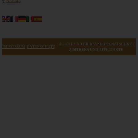
Translate
@ TEXT UND BILD: ANDREA NATSCHKE |
IMPRESSUM
DATENSCHUTZ
ZIMTKEKS UND APFELTARTE