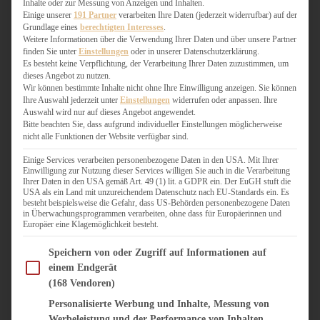
Inhalte oder zur Messung von Anzeigen und Inhalten.
WEIHNACHTSBÄCKEREI
Einige unserer
191 Partner
verarbeiten Ihre Daten (jederzeit widerrufbar) auf der
ZIMTLIEBE
Grundlage eines
berechtigten Interesses
.
Weitere Informationen über die Verwendung Ihrer Daten und über unsere Partner
finden Sie unter
Einstellungen
oder in unserer Datenschutzerklärung.
HERZHAFT
Es besteht keine Verpflichtung, der Verarbeitung Ihrer Daten zuzustimmen, um
BEILAGEN & GEMÜSE
dieses Angebot zu nutzen.
BURGER & SANDWICHES
Wir können bestimmte Inhalte nicht ohne Ihre Einwilligung anzeigen. Sie können
Ihre Auswahl jederzeit unter
Einstellungen
widerrufen oder anpassen. Ihre
FIX AUF DEM TISCH
Auswahl wird nur auf dieses Angebot angewendet.
FLEISCH & FISCH
Bitte beachten Sie, dass aufgrund individueller Einstellungen möglicherweise
GRILLEN / BARBECUE
nicht alle Funktionen der Website verfügbar sind.
HERZHAFTES BACKEN
Einige Services verarbeiten personenbezogene Daten in den USA. Mit Ihrer
ONE-POT-GERICHTE
Einwilligung zur Nutzung dieser Services willigen Sie auch in die Verarbeitung
PASTA & NUDELGERICHTE
Ihrer Daten in den USA gemäß Art. 49 (1) lit. a GDPR ein. Der EuGH stuft die
USA als ein Land mit unzureichendem Datenschutz nach EU-Standards ein. Es
PIZZA, TARTES & QUICHES
besteht beispielsweise die Gefahr, dass US-Behörden personenbezogene Daten
REIS & RISOTTO
in Überwachungsprogrammen verarbeiten, ohne dass für Europäerinnen und
Europäer eine Klagemöglichkeit besteht.
SALATE & SNACKS
SUPPENKASPEREIEN
Im Folgenden finden Sie eine Liste der Zwecke des IAB Transparency and Consent Fram
Speichern von oder Zugriff auf Informationen auf
VEGAN HERZHAFT
einem Endgerät
VEGETARISCHES
(168 Vendoren)
VORSPEISEN
Personalisierte Werbung und Inhalte, Messung von
Werbeleistung und der Performance von Inhalten,