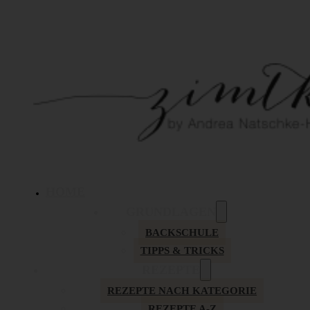
HOME
GRUNDLAGEN
BACKSCHULE
TIPPS & TRICKS
REZEPTE
REZEPTE NACH KATEGORIE
REZEPTE A-Z