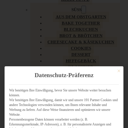
SÜSS
AUS DEM OBSTGARTEN
BAKE TOGETHER
BLECHKUCHEN
BROT & BRÖTCHEN
CHEESECAKE & KÄSEKUCHEN
COOKIES
DESSERT
HEFEGEBÄCK
KLASSIKER
Mit dies
KUCHEN
Datenschutz-Präferenz
LOW CARB & GESÜNDER
MY AMERICAN BAKERY
Wir benötigen Ihre Einwilligung, bevor Sie unsere Website weiter besuchen
REZEPTE ZU OSTERN
können.
SCHOKOLADIGES
Wir benötigen Ihre Einwilligung, damit wir und unsere 191 Partner Cookies und
SÜSSES HAUPTGERICHT
andere Technologien verwenden können, um Ihnen relevante Inhalte und
Werbung zu liefern. Auf diese Weise finanzieren und optimieren wir unsere
SÜSSES KLEINGEBÄCK
Website.
TÖRTCHEN
Personenbezogene Daten können verarbeitet werden (z. B.
VEGAN SÜSS
Erkennungsmerkmale, IP-Adressen), z. B. für personalisierte Anzeigen und