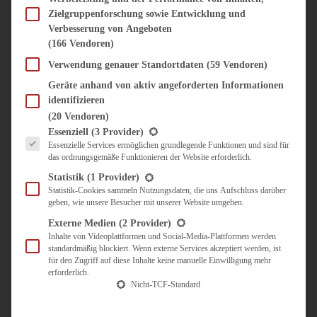
SÜSS & HERZHAFT
Zielgruppenforschung sowie Entwicklung und
BROTAUFSTRICH
Verbesserung von Angeboten
BRUNCH & FRÜHSTÜCK
(166 Vendoren)
DIPS, SAUCEN, CHUTNEYS
Verwendung genauer Standortdaten
(59 Vendoren)
KINDER-LIEBLINGSESSEN
KÜCHENGESCHENKE
Geräte anhand von aktiv angeforderten Informationen
OMAS REZEPTE
identifizieren
TARTES UND PIES
(20 Vendoren)
Es folgt eine Liste der Service-Gruppen, für die eine Einwilligung erteilt werden kann.
Essenziell
(3 Provider)
UNTERWEGS
Essenzielle Services ermöglichen grundlegende Funktionen und sind für
das ordnungsgemäße Funktionieren der Website erforderlich.
REISETIPPS
Statistik
(1 Provider)
KULINARISCH UNTERWEGS
Statistik-Cookies sammeln Nutzungsdaten, die uns Aufschluss darüber
ÜBER MICH
geben, wie unsere Besucher mit unserer Website umgehen.
ZUSAMMENARBEIT
Externe Medien
(2 Provider)
Inhalte von Videoplattformen und Social-Media-Plattformen werden
standardmäßig blockiert. Wenn externe Services akzeptiert werden, ist
für den Zugriff auf diese Inhalte keine manuelle Einwilligung mehr
erforderlich.
Nicht-TCF-Standard
Suche