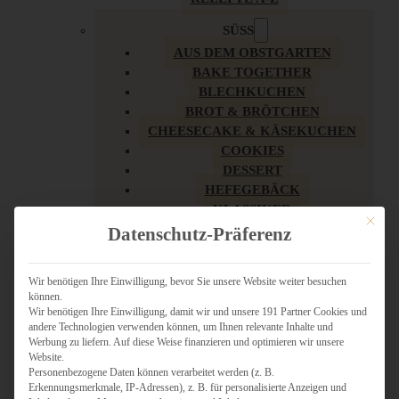
SÜSS
AUS DEM OBSTGARTEN
BAKE TOGETHER
BLECHKUCHEN
BROT & BRÖTCHEN
CHEESECAKE & KÄSEKUCHEN
COOKIES
DESSERT
HEFEGEBÄCK
KLASSIKER
Mit dies
KUCHEN
Datenschutz-Präferenz
LOW CARB & GESÜNDER
MY AMERICAN BAKERY
Wir benötigen Ihre Einwilligung, bevor Sie unsere Website weiter besuchen
REZEPTE ZU OSTERN
können.
SCHOKOLADIGES
Wir benötigen Ihre Einwilligung, damit wir und unsere 191 Partner Cookies und
SÜSSES HAUPTGERICHT
andere Technologien verwenden können, um Ihnen relevante Inhalte und
Werbung zu liefern. Auf diese Weise finanzieren und optimieren wir unsere
SÜSSES KLEINGEBÄCK
Website.
TÖRTCHEN
Personenbezogene Daten können verarbeitet werden (z. B.
VEGAN SÜSS
Erkennungsmerkmale, IP-Adressen), z. B. für personalisierte Anzeigen und