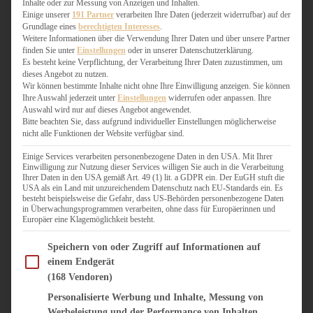
Inhalte oder zur Messung von Anzeigen und Inhalten.
WEIHNACHTSBÄCKEREI
Einige unserer
191 Partner
verarbeiten Ihre Daten (jederzeit widerrufbar) auf der
ZIMTLIEBE
Grundlage eines
berechtigten Interesses
.
Weitere Informationen über die Verwendung Ihrer Daten und über unsere Partner
finden Sie unter
Einstellungen
oder in unserer Datenschutzerklärung.
HERZHAFT
Es besteht keine Verpflichtung, der Verarbeitung Ihrer Daten zuzustimmen, um
BEILAGEN & GEMÜSE
dieses Angebot zu nutzen.
BURGER & SANDWICHES
Wir können bestimmte Inhalte nicht ohne Ihre Einwilligung anzeigen. Sie können
Ihre Auswahl jederzeit unter
Einstellungen
widerrufen oder anpassen. Ihre
FIX AUF DEM TISCH
Auswahl wird nur auf dieses Angebot angewendet.
FLEISCH & FISCH
Bitte beachten Sie, dass aufgrund individueller Einstellungen möglicherweise
GRILLEN / BARBECUE
nicht alle Funktionen der Website verfügbar sind.
HERZHAFTES BACKEN
Einige Services verarbeiten personenbezogene Daten in den USA. Mit Ihrer
ONE-POT-GERICHTE
Einwilligung zur Nutzung dieser Services willigen Sie auch in die Verarbeitung
PASTA & NUDELGERICHTE
Ihrer Daten in den USA gemäß Art. 49 (1) lit. a GDPR ein. Der EuGH stuft die
USA als ein Land mit unzureichendem Datenschutz nach EU-Standards ein. Es
PIZZA, TARTES & QUICHES
besteht beispielsweise die Gefahr, dass US-Behörden personenbezogene Daten
REIS & RISOTTO
in Überwachungsprogrammen verarbeiten, ohne dass für Europäerinnen und
Europäer eine Klagemöglichkeit besteht.
SALATE & SNACKS
SUPPENKASPEREIEN
Im Folgenden finden Sie eine Liste der Zwecke des IAB Transparency and Consent Fram
Speichern von oder Zugriff auf Informationen auf
VEGAN HERZHAFT
einem Endgerät
VEGETARISCHES
(168 Vendoren)
VORSPEISEN
Personalisierte Werbung und Inhalte, Messung von
Werbeleistung und der Performance von Inhalten,