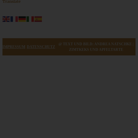
Translate
@ TEXT UND BILD: ANDREA NATSCHKE |
IMPRESSUM
DATENSCHUTZ
ZIMTKEKS UND APFELTARTE