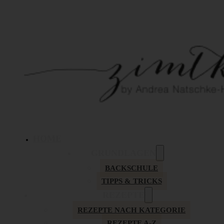
HOME
GRUNDLAGEN
BACKSCHULE
TIPPS & TRICKS
REZEPTE
REZEPTE NACH KATEGORIE
REZEPTE A-Z