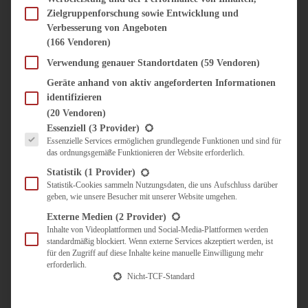
SÜSS & HERZHAFT
Zielgruppenforschung sowie Entwicklung und
BROTAUFSTRICH
Verbesserung von Angeboten
BRUNCH & FRÜHSTÜCK
(166 Vendoren)
DIPS, SAUCEN, CHUTNEYS
Verwendung genauer Standortdaten
(59 Vendoren)
KINDER-LIEBLINGSESSEN
KÜCHENGESCHENKE
Geräte anhand von aktiv angeforderten Informationen
OMAS REZEPTE
identifizieren
TARTES UND PIES
(20 Vendoren)
Es folgt eine Liste der Service-Gruppen, für die eine Einwilligung erteilt werden kann.
Essenziell
(3 Provider)
UNTERWEGS
Essenzielle Services ermöglichen grundlegende Funktionen und sind für
das ordnungsgemäße Funktionieren der Website erforderlich.
REISETIPPS
Statistik
(1 Provider)
KULINARISCH UNTERWEGS
Statistik-Cookies sammeln Nutzungsdaten, die uns Aufschluss darüber
ÜBER MICH
geben, wie unsere Besucher mit unserer Website umgehen.
ZUSAMMENARBEIT
Externe Medien
(2 Provider)
Inhalte von Videoplattformen und Social-Media-Plattformen werden
standardmäßig blockiert. Wenn externe Services akzeptiert werden, ist
für den Zugriff auf diese Inhalte keine manuelle Einwilligung mehr
erforderlich.
Nicht-TCF-Standard
Suche