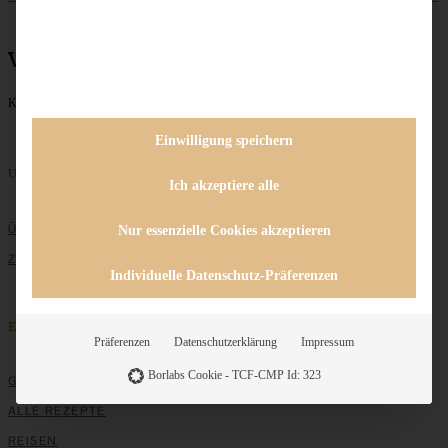
vegan
Keine Beiträge gefunden
1
2
3
4
weiter »
Einwilligung speichern
Unternehmen
Ich akzeptiere alle
ÜBER MICH
Nur essenzielle Cookies akzeptieren
ZUSAMMENARBEIT
Individuelle Datenschutz-Präferenzen
Entdecken
Präferenzen
Datenschutzerklärung
Impressum
Borlabs Cookie - TCF-CMP Id: 323
GRUNDLAGEN
ALLE REZEPTE
REISEN