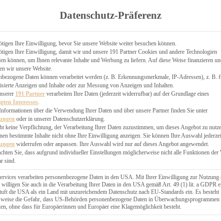
TGARTEN
Datenschutz-Präferenz
ER
N
CHEN
tigen Ihre Einwilligung, bevor Sie unsere Website weiter besuchen können.
tigen Ihre Einwilligung, damit wir und unsere 191 Partner Cookies und andere Technologien
& KÄSEKUCHEN
n können, um Ihnen relevante Inhalte und Werbung zu liefern. Auf diese Weise finanzieren u
en wir unsere Website.
nbezogene Daten können verarbeitet werden (z. B. Erkennungsmerkmale, IP-Adressen), z. B. f
isierte Anzeigen und Inhalte oder zur Messung von Anzeigen und Inhalten.
unserer
191 Partner
verarbeiten Ihre Daten (jederzeit widerrufbar) auf der Grundlage eines
igten Interesses
.
Informationen über die Verwendung Ihrer Daten und über unsere Partner finden Sie unter
GESÜNDER
lungen
oder in unserer Datenschutzerklärung.
 BAKERY
ht keine Verpflichtung, der Verarbeitung Ihrer Daten zuzustimmen, um dieses Angebot zu nutz
en bestimmte Inhalte nicht ohne Ihre Einwilligung anzeigen. Sie können Ihre Auswahl jederzei
STERN
lungen
widerrufen oder anpassen. Ihre Auswahl wird nur auf dieses Angebot angewendet.
ES
achten Sie, dass aufgrund individueller Einstellungen möglicherweise nicht alle Funktionen der
GERICHT
r sind.
EBÄCK
ervices verarbeiten personenbezogene Daten in den USA. Mit Ihrer Einwilligung zur Nutzung 
 willigen Sie auch in die Verarbeitung Ihrer Daten in den USA gemäß Art. 49 (1) lit. a GDPR e
uft die USA als ein Land mit unzureichendem Datenschutz nach EU-Standards ein. Es besteht
ÄCKEREI
lsweise die Gefahr, dass US-Behörden personenbezogene Daten in Überwachungsprogrammen
ten, ohne dass für Europäerinnen und Europäer eine Klagemöglichkeit besteht.