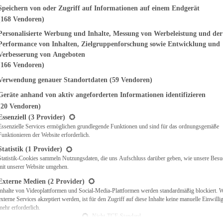
genden finden Sie eine Liste der Zwecke des IAB Transparency and Consent Fr
Speichern von oder Zugriff auf Informationen auf einem Endgerät
(168 Vendoren)
EMÜSE
NDWICHES
Personalisierte Werbung und Inhalte, Messung von Werbeleistung und der
ISCH
Performance von Inhalten, Zielgruppenforschung sowie Entwicklung und
CH
Verbesserung von Angeboten
RBECUE
(166 Vendoren)
BACKEN
Verwendung genauer Standortdaten
(59 Vendoren)
CHTE
Geräte anhand von aktiv angeforderten Informationen identifizieren
LGERICHTE
 & QUICHES
(20 Vendoren)
t eine Liste der Service-Gruppen, für die eine Einwilligung erteilt werden ka
O
Essenziell
(3 Provider)
Essenzielle Services ermöglichen grundlegende Funktionen und sind für das ordnungsgemäße
CKS
Funktionieren der Website erforderlich.
REIEN
AFT
Statistik
(1 Provider)
ES
Statistik-Cookies sammeln Nutzungsdaten, die uns Aufschluss darüber geben, wie unsere Besu
mit unserer Website umgehen.
Externe Medien
(2 Provider)
Inhalte von Videoplattformen und Social-Media-Plattformen werden standardmäßig blockiert. 
externe Services akzeptiert werden, ist für den Zugriff auf diese Inhalte keine manuelle Einwill
CH
mehr erforderlich.
ÜHSTÜCK
Nicht-TCF-Standard