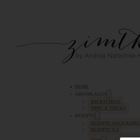
HOME
GRUNDLAGEN
BACKSCHULE
TIPPS & TRICKS
REZEPTE
REZEPTE NACH KATE
REZEPTE A-Z