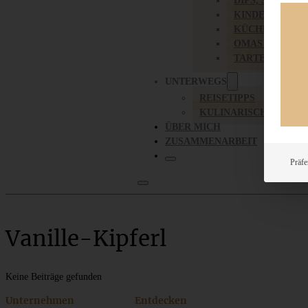
DIPS, SAUCEN,
KINDER-LIEBL
KÜCHENGESC
OMAS REZEPT
TARTES UND PI
UNTERWEGS
REISETIPPS
KULINARISCH UNTER
ÜBER MICH
ZUSAMMENARBEIT
Präfe
Vanille-Kipferl
Keine Beiträge gefunden
Unternehmen
Entdecken