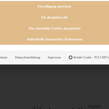
 CHUTNEYS
INGSESSEN
Einwilligung speichern
HENKE
E
Ich akzeptiere alle
ES
Nur essenzielle Cookies akzeptieren
Individuelle Datenschutz-Präferenzen
WEGS
renzen
Datenschutzerklärung
Impressum
Borlabs Cookie - TCF-CMP Id
Suche
Beliebt