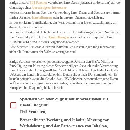
WEIHNACHTSBÄCKEREI
Einige unserer
191 Partner
verarbeiten Ihre Daten (jederzeit widerrufbar) auf der
Grundlage eines
berechtigten Interesses
.
ZIMTLIEBE
Weitere Informationen über die Verwendung Ihrer Daten und über unsere Partner
finden Sie unter
Einstellungen
oder in unserer Datenschutzerklärung.
HERZHAFT
Es besteht keine Verpflichtung, der Verarbeitung Ihrer Daten zuzustimmen, um
dieses Angebot zu nutzen.
BEILAGEN & GEMÜSE
Wir können bestimmte Inhalte nicht ohne Ihre Einwilligung anzeigen. Sie können
BURGER & SANDWICHES
Ihre Auswahl jederzeit unter
Einstellungen
widerrufen oder anpassen. Ihre
FIX AUF DEM TISCH
Auswahl wird nur auf dieses Angebot angewendet.
Bitte beachten Sie, dass aufgrund individueller Einstellungen möglicherweise
FLEISCH & FISCH
nicht alle Funktionen der Website verfügbar sind.
GRILLEN / BARBECUE
HERZHAFTES BACKEN
Einige Services verarbeiten personenbezogene Daten in den USA. Mit Ihrer
Einwilligung zur Nutzung dieser Services willigen Sie auch in die Verarbeitung
ONE-POT-GERICHTE
Ihrer Daten in den USA gemäß Art. 49 (1) lit. a GDPR ein. Der EuGH stuft die
PASTA & NUDELGERICHTE
USA als ein Land mit unzureichendem Datenschutz nach EU-Standards ein. Es
besteht beispielsweise die Gefahr, dass US-Behörden personenbezogene Daten
PIZZA, TARTES & QUICHES
in Überwachungsprogrammen verarbeiten, ohne dass für Europäerinnen und
REIS & RISOTTO
Europäer eine Klagemöglichkeit besteht.
SALATE & SNACKS
Im Folgenden finden Sie eine Liste der Zwecke des IAB Transparency and Consent Fram
SUPPENKASPEREIEN
Speichern von oder Zugriff auf Informationen auf
einem Endgerät
VEGAN HERZHAFT
(168 Vendoren)
VEGETARISCHES
VORSPEISEN
Personalisierte Werbung und Inhalte, Messung von
Werbeleistung und der Performance von Inhalten,