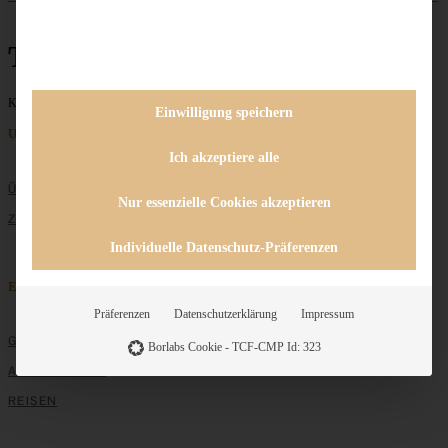
Trendfood
Keine Beiträge gefunden
Einwilligung speichern
Unternehmen
Ich akzeptiere alle
ÜBER MICH
Nur essenzielle Cookies akzeptieren
ZUSAMMENARBEIT
Individuelle Datenschutz-Präferenzen
Entdecken
Präferenzen
Datenschutzerklärung
Impressum
GRUNDLAGEN
Borlabs Cookie - TCF-CMP Id: 323
ALLE REZEPTE
REISEN