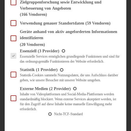
SÜSS & HERZHAFT
Zielgruppenforschung sowie Entwicklung und
Verbesserung von Angeboten
BROTAUFSTRICH
(166 Vendoren)
BRUNCH & FRÜHSTÜCK
DIPS, SAUCEN, CHUTNEYS
Verwendung genauer Standortdaten
(59 Vendoren)
KINDER-LIEBLINGSESSEN
Geräte anhand von aktiv angeforderten Informationen
KÜCHENGESCHENKE
identifizieren
OMAS REZEPTE
(20 Vendoren)
TARTES UND PIES
Es folgt eine Liste der Service-Gruppen, für die eine Einwilligung erteilt werden kann.
Essenziell
(3 Provider)
Essenzielle Services ermöglichen grundlegende Funktionen und sind für
UNTERWEGS
das ordnungsgemäße Funktionieren der Website erforderlich.
REISETIPPS
Statistik
(1 Provider)
KULINARISCH UNTERWEGS
Statistik-Cookies sammeln Nutzungsdaten, die uns Aufschluss darüber
geben, wie unsere Besucher mit unserer Website umgehen.
ÜBER MICH
ZUSAMMENARBEIT
Externe Medien
(2 Provider)
Inhalte von Videoplattformen und Social-Media-Plattformen werden
standardmäßig blockiert. Wenn externe Services akzeptiert werden, ist
für den Zugriff auf diese Inhalte keine manuelle Einwilligung mehr
erforderlich.
Nicht-TCF-Standard
Suche