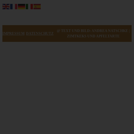
@ TEXT UND BILD: ANDREA NATSCHKE |
IMPRESSUM
DATENSCHUTZ
ZIMTKEKS UND APFELTARTE