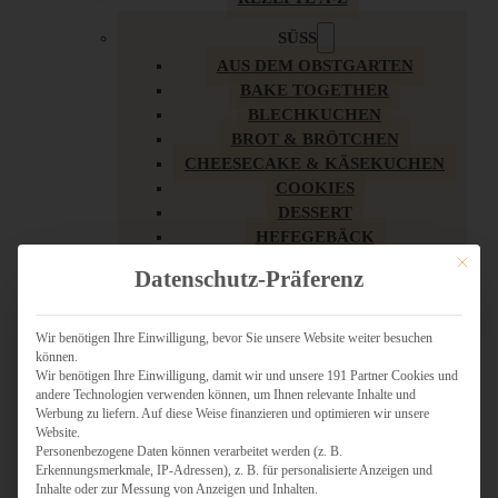
SÜSS
AUS DEM OBSTGARTEN
BAKE TOGETHER
BLECHKUCHEN
BROT & BRÖTCHEN
CHEESECAKE & KÄSEKUCHEN
COOKIES
DESSERT
HEFEGEBÄCK
KLASSIKER
Mit dies
Datenschutz-Präferenz
KUCHEN
LOW CARB & GESÜNDER
MY AMERICAN BAKERY
Wir benötigen Ihre Einwilligung, bevor Sie unsere Website weiter besuchen
können.
REZEPTE ZU OSTERN
Wir benötigen Ihre Einwilligung, damit wir und unsere 191 Partner Cookies und
SCHOKOLADIGES
andere Technologien verwenden können, um Ihnen relevante Inhalte und
SÜSSES HAUPTGERICHT
Werbung zu liefern. Auf diese Weise finanzieren und optimieren wir unsere
SÜSSES KLEINGEBÄCK
Website.
Personenbezogene Daten können verarbeitet werden (z. B.
TÖRTCHEN
Erkennungsmerkmale, IP-Adressen), z. B. für personalisierte Anzeigen und
VEGAN SÜSS
Inhalte oder zur Messung von Anzeigen und Inhalten.