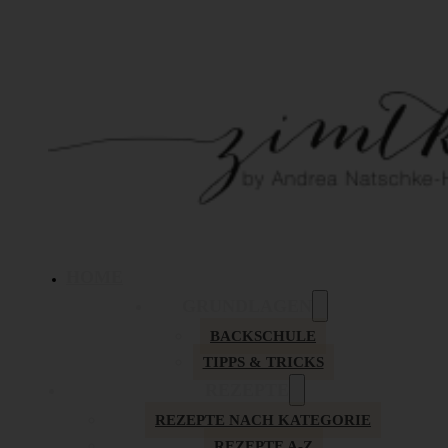
HOME
GRUNDLAGEN
BACKSCHULE
TIPPS & TRICKS
REZEPTE
REZEPTE NACH KATEGORIE
REZEPTE A-Z