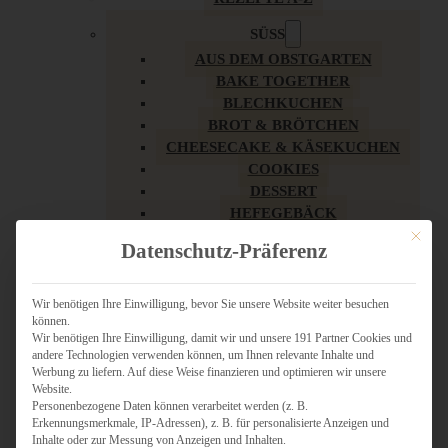
SÜSS
AUS DEM OBSTGARTEN
BAKE TOGETHER
BLECHKUCHEN
BROT & BRÖTCHEN
CHEESECAKE & KÄSEKUCHEN
COOKIES
DESSERT
HEFEGEBÄCK
KLASSIKER
Mit dies
Datenschutz-Präferenz
KUCHEN
LOW CARB & GESÜNDER
MY AMERICAN BAKERY
Wir benötigen Ihre Einwilligung, bevor Sie unsere Website weiter besuchen
können.
REZEPTE ZU OSTERN
Wir benötigen Ihre Einwilligung, damit wir und unsere 191 Partner Cookies und
SCHOKOLADIGES
andere Technologien verwenden können, um Ihnen relevante Inhalte und
SÜSSES HAUPTGERICHT
Werbung zu liefern. Auf diese Weise finanzieren und optimieren wir unsere
SÜSSES KLEINGEBÄCK
Website.
Personenbezogene Daten können verarbeitet werden (z. B.
TÖRTCHEN
Erkennungsmerkmale, IP-Adressen), z. B. für personalisierte Anzeigen und
VEGAN SÜSS
Inhalte oder zur Messung von Anzeigen und Inhalten.