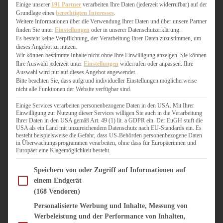
WEIHNACHTSBÄCKEREI
Einige unserer
191 Partner
verarbeiten Ihre Daten (jederzeit widerrufbar) auf der
Grundlage eines
berechtigten Interesses
.
ZIMTLIEBE
Weitere Informationen über die Verwendung Ihrer Daten und über unsere Partner
finden Sie unter
Einstellungen
oder in unserer Datenschutzerklärung.
HERZHAFT
Es besteht keine Verpflichtung, der Verarbeitung Ihrer Daten zuzustimmen, um
dieses Angebot zu nutzen.
BEILAGEN & GEMÜSE
Wir können bestimmte Inhalte nicht ohne Ihre Einwilligung anzeigen. Sie können
BURGER & SANDWICHES
Ihre Auswahl jederzeit unter
Einstellungen
widerrufen oder anpassen. Ihre
FIX AUF DEM TISCH
Auswahl wird nur auf dieses Angebot angewendet.
Bitte beachten Sie, dass aufgrund individueller Einstellungen möglicherweise
FLEISCH & FISCH
nicht alle Funktionen der Website verfügbar sind.
GRILLEN / BARBECUE
HERZHAFTES BACKEN
Einige Services verarbeiten personenbezogene Daten in den USA. Mit Ihrer
Einwilligung zur Nutzung dieser Services willigen Sie auch in die Verarbeitung
ONE-POT-GERICHTE
Ihrer Daten in den USA gemäß Art. 49 (1) lit. a GDPR ein. Der EuGH stuft die
PASTA & NUDELGERICHTE
USA als ein Land mit unzureichendem Datenschutz nach EU-Standards ein. Es
besteht beispielsweise die Gefahr, dass US-Behörden personenbezogene Daten
PIZZA, TARTES & QUICHES
in Überwachungsprogrammen verarbeiten, ohne dass für Europäerinnen und
REIS & RISOTTO
Europäer eine Klagemöglichkeit besteht.
SALATE & SNACKS
Im Folgenden finden Sie eine Liste der Zwecke des IAB Transparency and Consent Fram
SUPPENKASPEREIEN
Speichern von oder Zugriff auf Informationen auf
einem Endgerät
VEGAN HERZHAFT
(168 Vendoren)
VEGETARISCHES
VORSPEISEN
Personalisierte Werbung und Inhalte, Messung von
Werbeleistung und der Performance von Inhalten,