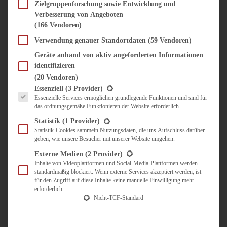
SÜSS & HERZHAFT
Zielgruppenforschung sowie Entwicklung und
Verbesserung von Angeboten
BROTAUFSTRICH
(166 Vendoren)
BRUNCH & FRÜHSTÜCK
DIPS, SAUCEN, CHUTNEYS
Verwendung genauer Standortdaten
(59 Vendoren)
KINDER-LIEBLINGSESSEN
Geräte anhand von aktiv angeforderten Informationen
KÜCHENGESCHENKE
identifizieren
OMAS REZEPTE
(20 Vendoren)
TARTES UND PIES
Es folgt eine Liste der Service-Gruppen, für die eine Einwilligung erteilt werden kann.
Essenziell
(3 Provider)
Essenzielle Services ermöglichen grundlegende Funktionen und sind für
UNTERWEGS
das ordnungsgemäße Funktionieren der Website erforderlich.
REISETIPPS
Statistik
(1 Provider)
KULINARISCH UNTERWEGS
Statistik-Cookies sammeln Nutzungsdaten, die uns Aufschluss darüber
geben, wie unsere Besucher mit unserer Website umgehen.
ÜBER MICH
ZUSAMMENARBEIT
Externe Medien
(2 Provider)
Inhalte von Videoplattformen und Social-Media-Plattformen werden
standardmäßig blockiert. Wenn externe Services akzeptiert werden, ist
für den Zugriff auf diese Inhalte keine manuelle Einwilligung mehr
erforderlich.
Nicht-TCF-Standard
Suche