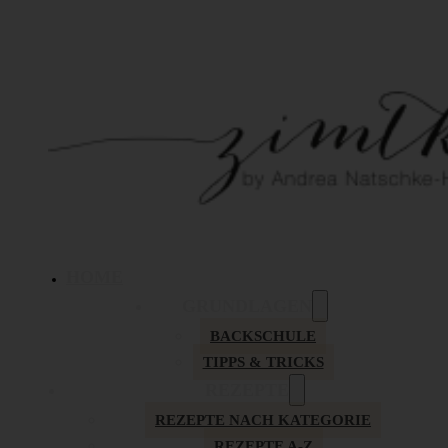
HOME
GRUNDLAGEN
BACKSCHULE
TIPPS & TRICKS
REZEPTE
REZEPTE NACH KATEGORIE
REZEPTE A-Z