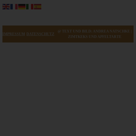
@ TEXT UND BILD: ANDREA NATSCHKE |
IMPRESSUM
DATENSCHUTZ
ZIMTKEKS UND APFELTARTE