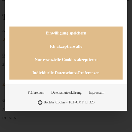
Tonkabohne
Keine Beiträge gefunden
Einwilligung speichern
Unternehmen
Ich akzeptiere alle
ÜBER MICH
Nur essenzielle Cookies akzeptieren
ZUSAMMENARBEIT
Individuelle Datenschutz-Präferenzen
Entdecken
Präferenzen
Datenschutzerklärung
Impressum
GRUNDLAGEN
Borlabs Cookie - TCF-CMP Id: 323
ALLE REZEPTE
REISEN