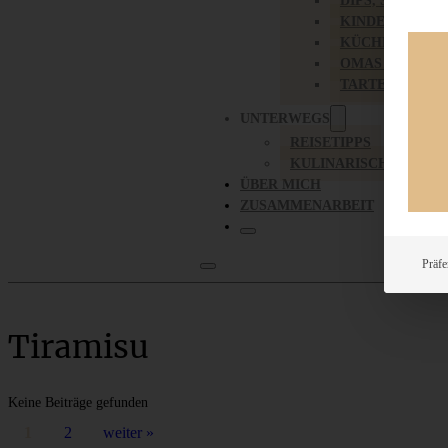
DIPS, SAUCEN,
KINDER-LIEBL
KÜCHENGESC
OMAS REZEPT
TARTES UND PI
UNTERWEGS
REISETIPPS
KULINARISCH UNTER
ÜBER MICH
ZUSAMMENARBEIT
Präfe
Tiramisu
Keine Beiträge gefunden
1
2
weiter »