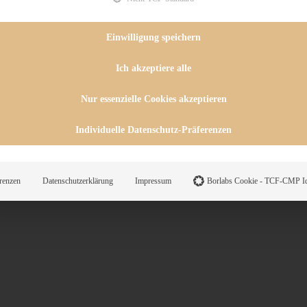
 CHUTNEYS
INGSESSEN
HENKE
Einwilligung speichern
E
ES
Ich akzeptiere alle
Nur essenzielle Cookies akzeptieren
WEGS
Individuelle Datenschutz-Präferenzen
Suche
renzen
Datenschutzerklärung
Impressum
Borlabs Cookie - TCF-CMP Id