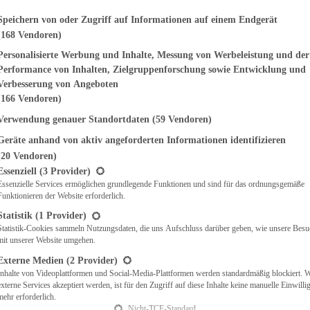
genden finden Sie eine Liste der Zwecke des IAB Transparency and Consent Fr
Speichern von oder Zugriff auf Informationen auf einem Endgerät
EMÜSE
(168 Vendoren)
NDWICHES
Personalisierte Werbung und Inhalte, Messung von Werbeleistung und der
ISCH
Performance von Inhalten, Zielgruppenforschung sowie Entwicklung und
CH
Verbesserung von Angeboten
RBECUE
(166 Vendoren)
BACKEN
CHTE
Verwendung genauer Standortdaten
(59 Vendoren)
LGERICHTE
Geräte anhand von aktiv angeforderten Informationen identifizieren
 & QUICHES
(20 Vendoren)
O
t eine Liste der Service-Gruppen, für die eine Einwilligung erteilt werden ka
Essenziell
(3 Provider)
CKS
Essenzielle Services ermöglichen grundlegende Funktionen und sind für das ordnungsgemäße
REIEN
Funktionieren der Website erforderlich.
AFT
Statistik
(1 Provider)
ES
Statistik-Cookies sammeln Nutzungsdaten, die uns Aufschluss darüber geben, wie unsere Besu
mit unserer Website umgehen.
Externe Medien
(2 Provider)
Inhalte von Videoplattformen und Social-Media-Plattformen werden standardmäßig blockiert. 
CH
externe Services akzeptiert werden, ist für den Zugriff auf diese Inhalte keine manuelle Einwill
ÜHSTÜCK
mehr erforderlich.
Nicht-TCF-Standard