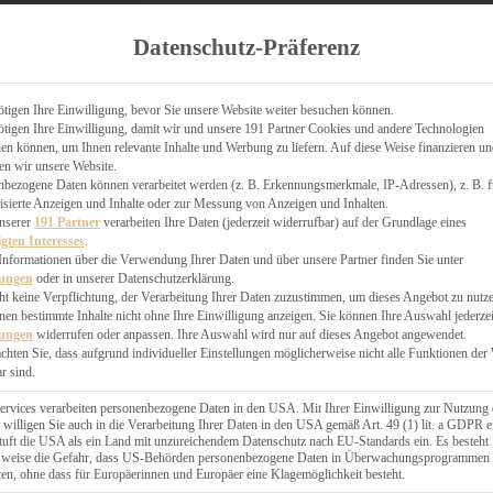
TGARTEN
Datenschutz-Präferenz
ER
N
CHEN
tigen Ihre Einwilligung, bevor Sie unsere Website weiter besuchen können.
& KÄSEKUCHEN
tigen Ihre Einwilligung, damit wir und unsere 191 Partner Cookies und andere Technologien
n können, um Ihnen relevante Inhalte und Werbung zu liefern. Auf diese Weise finanzieren u
en wir unsere Website.
nbezogene Daten können verarbeitet werden (z. B. Erkennungsmerkmale, IP-Adressen), z. B. f
isierte Anzeigen und Inhalte oder zur Messung von Anzeigen und Inhalten.
unserer
191 Partner
verarbeiten Ihre Daten (jederzeit widerrufbar) auf der Grundlage eines
igten Interesses
.
GESÜNDER
Informationen über die Verwendung Ihrer Daten und über unsere Partner finden Sie unter
lungen
oder in unserer Datenschutzerklärung.
 BAKERY
ht keine Verpflichtung, der Verarbeitung Ihrer Daten zuzustimmen, um dieses Angebot zu nutz
STERN
en bestimmte Inhalte nicht ohne Ihre Einwilligung anzeigen. Sie können Ihre Auswahl jederzei
ES
lungen
widerrufen oder anpassen. Ihre Auswahl wird nur auf dieses Angebot angewendet.
GERICHT
achten Sie, dass aufgrund individueller Einstellungen möglicherweise nicht alle Funktionen der
r sind.
EBÄCK
ervices verarbeiten personenbezogene Daten in den USA. Mit Ihrer Einwilligung zur Nutzung 
 willigen Sie auch in die Verarbeitung Ihrer Daten in den USA gemäß Art. 49 (1) lit. a GDPR e
uft die USA als ein Land mit unzureichendem Datenschutz nach EU-Standards ein. Es besteht
ÄCKEREI
lsweise die Gefahr, dass US-Behörden personenbezogene Daten in Überwachungsprogrammen
ten, ohne dass für Europäerinnen und Europäer eine Klagemöglichkeit besteht.