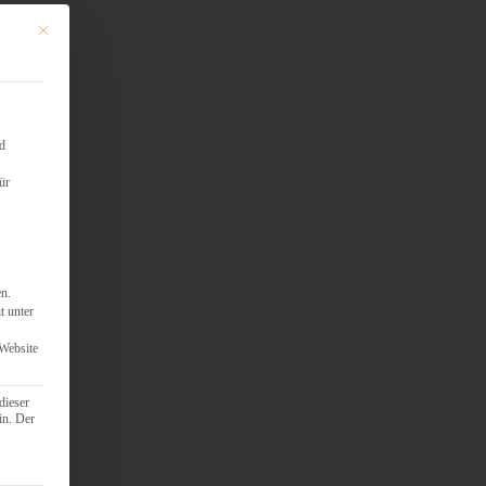
Mit diesem Button wird der Dialog geschlossen. Seine Funktionalität ist identisch mit d
nd
ür
en.
t unter
 Website
dieser
in. Der