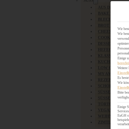
SÜSS
AUS DEM OBS
BAKE TOGETH
BLECHKUCHE
BROT & BRÖT
Wir benö
CHEESECAKE 
Wir benö
COOKIES
verwende
DESSERT
optimier
Persone
HEFEGEBÄCK
personal
KLASSIKER
Einige 
KUCHEN
berecht
LOW CARB & 
Weitere 
Einstel
MY AMERICAN
Es beste
REZEPTE ZU O
Wir könn
SCHOKOLADIG
Einstel
SÜSSES HAUPT
Bitte be
verfügba
SÜSSES KLEING
TÖRTCHEN
Einige S
VEGAN SÜSS
Services
EuGH st
WEIHNACHTSB
beispie
ZIMTLIEBE
verarbei