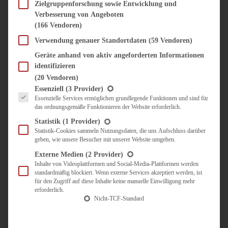
SÜSS & HERZHAFT
Zielgruppenforschung sowie Entwicklung und
Verbesserung von Angeboten
BROTAUFSTRICH
(166 Vendoren)
BRUNCH & FRÜHSTÜCK
DIPS, SAUCEN, CHUTNEYS
Verwendung genauer Standortdaten
(59 Vendoren)
KINDER-LIEBLINGSESSEN
Geräte anhand von aktiv angeforderten Informationen
KÜCHENGESCHENKE
identifizieren
OMAS REZEPTE
(20 Vendoren)
TARTES UND PIES
Es folgt eine Liste der Service-Gruppen, für die eine Einwilligung erteilt werden kann.
Essenziell
(3 Provider)
Essenzielle Services ermöglichen grundlegende Funktionen und sind für
UNTERWEGS
das ordnungsgemäße Funktionieren der Website erforderlich.
REISETIPPS
Statistik
(1 Provider)
KULINARISCH UNTERWEGS
Statistik-Cookies sammeln Nutzungsdaten, die uns Aufschluss darüber
geben, wie unsere Besucher mit unserer Website umgehen.
ÜBER MICH
ZUSAMMENARBEIT
Externe Medien
(2 Provider)
Inhalte von Videoplattformen und Social-Media-Plattformen werden
standardmäßig blockiert. Wenn externe Services akzeptiert werden, ist
für den Zugriff auf diese Inhalte keine manuelle Einwilligung mehr
erforderlich.
Nicht-TCF-Standard
Suche