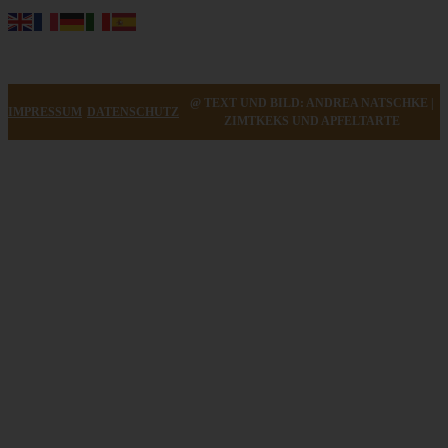
@ TEXT UND BILD: ANDREA NATSCHKE |
IMPRESSUM
DATENSCHUTZ
ZIMTKEKS UND APFELTARTE