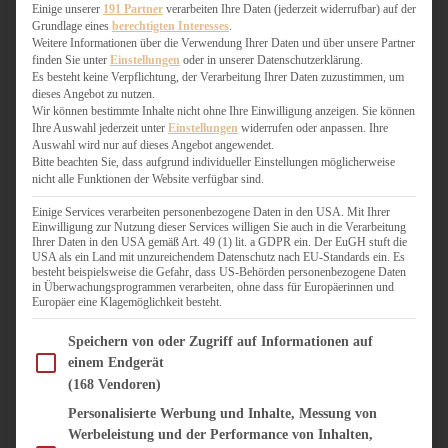
WEIHNACHTSBÄCKEREI
Einige unserer
191 Partner
verarbeiten Ihre Daten (jederzeit widerrufbar) auf der
Grundlage eines
berechtigten Interesses
.
ZIMTLIEBE
Weitere Informationen über die Verwendung Ihrer Daten und über unsere Partner
finden Sie unter
Einstellungen
oder in unserer Datenschutzerklärung.
HERZHAFT
Es besteht keine Verpflichtung, der Verarbeitung Ihrer Daten zuzustimmen, um
dieses Angebot zu nutzen.
BEILAGEN & GEMÜSE
Wir können bestimmte Inhalte nicht ohne Ihre Einwilligung anzeigen. Sie können
BURGER & SANDWICHES
Ihre Auswahl jederzeit unter
Einstellungen
widerrufen oder anpassen. Ihre
FIX AUF DEM TISCH
Auswahl wird nur auf dieses Angebot angewendet.
Bitte beachten Sie, dass aufgrund individueller Einstellungen möglicherweise
FLEISCH & FISCH
nicht alle Funktionen der Website verfügbar sind.
GRILLEN / BARBECUE
HERZHAFTES BACKEN
Einige Services verarbeiten personenbezogene Daten in den USA. Mit Ihrer
Einwilligung zur Nutzung dieser Services willigen Sie auch in die Verarbeitung
ONE-POT-GERICHTE
Ihrer Daten in den USA gemäß Art. 49 (1) lit. a GDPR ein. Der EuGH stuft die
PASTA & NUDELGERICHTE
USA als ein Land mit unzureichendem Datenschutz nach EU-Standards ein. Es
besteht beispielsweise die Gefahr, dass US-Behörden personenbezogene Daten
PIZZA, TARTES & QUICHES
in Überwachungsprogrammen verarbeiten, ohne dass für Europäerinnen und
REIS & RISOTTO
Europäer eine Klagemöglichkeit besteht.
SALATE & SNACKS
Im Folgenden finden Sie eine Liste der Zwecke des IAB Transparency and Consent Fram
SUPPENKASPEREIEN
Speichern von oder Zugriff auf Informationen auf
einem Endgerät
VEGAN HERZHAFT
(168 Vendoren)
VEGETARISCHES
VORSPEISEN
Personalisierte Werbung und Inhalte, Messung von
Werbeleistung und der Performance von Inhalten,