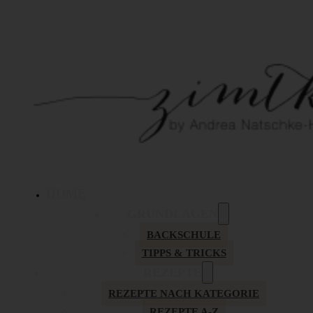
HOME
GRUNDLAGEN
BACKSCHULE
TIPPS & TRICKS
REZEPTE
REZEPTE NACH KATEGORIE
REZEPTE A-Z