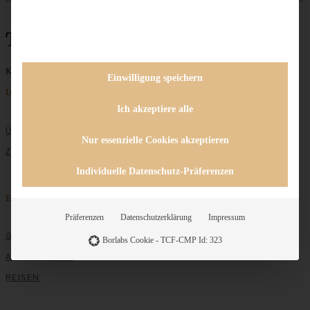
Texel
Keine Beiträge gefunden
Einwilligung speichern
Unternehmen
Ich akzeptiere alle
ÜBER MICH
Nur essenzielle Cookies akzeptieren
ZUSAMMENARBEIT
Individuelle Datenschutz-Präferenzen
Entdecken
Präferenzen
Datenschutzerklärung
Impressum
GRUNDLAGEN
Borlabs Cookie - TCF-CMP Id: 323
ALLE REZEPTE
REISEN