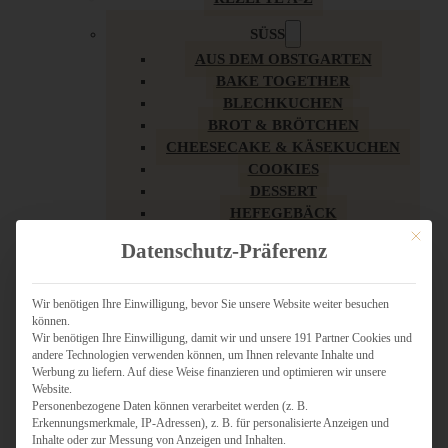
SÜSS
AUS DEM OBSTGARTEN
BAKE TOGETHER
BLECHKUCHEN
BROT & BRÖTCHEN
CHEESECAKE & KÄSEKUCHEN
COOKIES
DESSERT
HEFEGEBÄCK
KLASSIKER
Mit dies
Datenschutz-Präferenz
KUCHEN
LOW CARB & GESÜNDER
MY AMERICAN BAKERY
Wir benötigen Ihre Einwilligung, bevor Sie unsere Website weiter besuchen
können.
REZEPTE ZU OSTERN
Wir benötigen Ihre Einwilligung, damit wir und unsere 191 Partner Cookies und
SCHOKOLADIGES
andere Technologien verwenden können, um Ihnen relevante Inhalte und
SÜSSES HAUPTGERICHT
Werbung zu liefern. Auf diese Weise finanzieren und optimieren wir unsere
SÜSSES KLEINGEBÄCK
Website.
Personenbezogene Daten können verarbeitet werden (z. B.
TÖRTCHEN
Erkennungsmerkmale, IP-Adressen), z. B. für personalisierte Anzeigen und
VEGAN SÜSS
Inhalte oder zur Messung von Anzeigen und Inhalten.